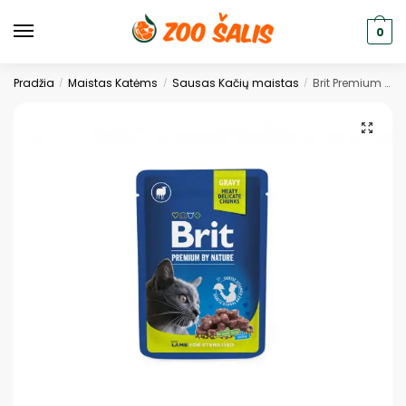
0
Pradžia
Maistas Katėms
Sausas Kačių maistas
Brit Premium konservai katėms maiš. Lamb for Sterilised 100g.
/
/
/