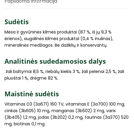
Papildoma informacija
Sudėtis
Mėsa ir gyvūninės kilmės produktai (87 %, iš jų 9,3 %
ėrienos), augalinės kilmės produktai (0,4 % inulinas),
mineralinės medžiagos. Be dažiklių ir konservantų.
Analitinės sudedamosios dalys
žali baltymai 8,5 %, riebalų kiekis 3 %, žali pelenai 2,5 %, žali
pluoštai 1 %, drėgmė 82 %.
Maistinė sudėtis
Vitaminas D3 (3a671) 160 TV, vitaminas E (3a700) 100 mg,
cinkas (3b605) 10 mg, manganas (3b502) 2 mg, varis
(3b405) 1,2 mg, jodas (3b202) 0,2 mg, taurinas (3a370) 520
mg, biotinas 0,1 mg.