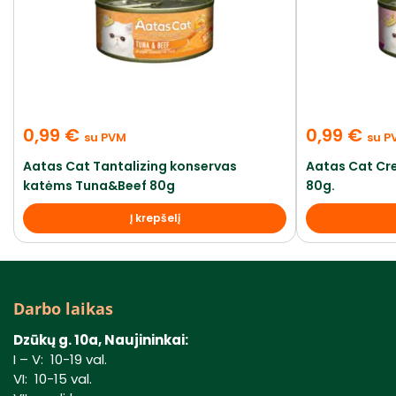
0,99
€
0,99
€
su PVM
su P
Aatas Cat Tantalizing konservas
Aatas Cat C
katėms Tuna&Beef 80g
80g.
Į krepšelį
Darbo laikas
Dzūkų g. 10a, Naujininkai:
I – V: 10-19 val.
VI: 10-15 val.