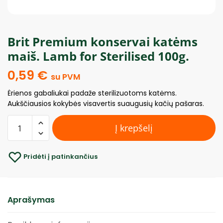
Brit Premium konservai katėms
maiš. Lamb for Sterilised 100g.
0,59
€
su PVM
Ėrienos gabaliukai padaže sterilizuotoms katėms.
Aukščiausios kokybės visavertis suaugusių kačių pašaras.
Į krepšelį
Pridėti į patinkančius
Aprašymas