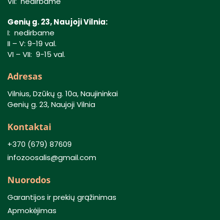
VII: nedirbame
Genių g. 23, Naujoji Vilnia:
I: nedirbame
II – V: 9-19 val.
VI – VII: 9-15 val.
Adresas
Vilnius, Dzūkų g. 10a, Naujininkai
Genių g. 23, Naujoji Vilnia
Kontaktai
+370 (679) 87609
infozoosalis@gmail.com
Nuorodos
Garantijos ir prekių grąžinimas
Apmokėjimas