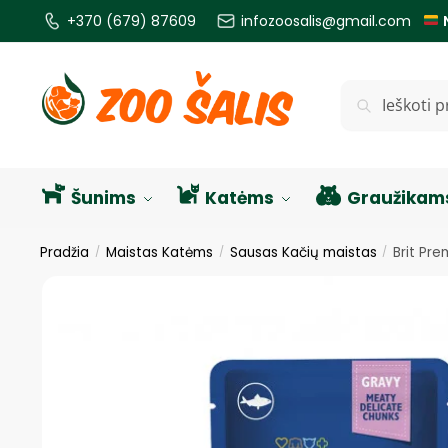
+370 (679) 87609
infozoosalis@gmail.com
Ieškoti
Šunims
Katėms
Graužikam
Pradžia
Maistas Katėms
Sausas Kačių maistas
Brit Pre
/
/
/