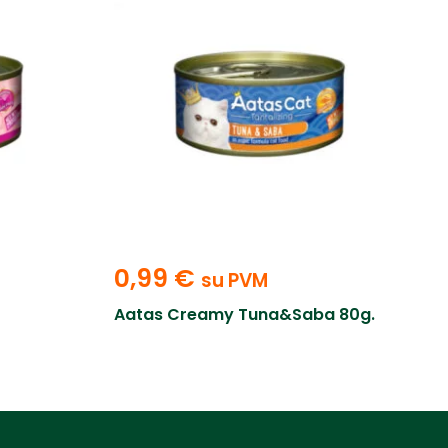
0,99
€
su PVM
Aatas Creamy Tuna&Saba 80g.