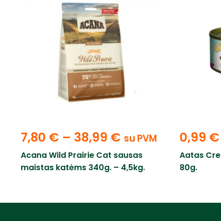
7,80
€
–
38,99
€
0,99
€
su PVM
Acana Wild Prairie Cat sausas
Aatas Cr
maistas katėms 340g. – 4,5kg.
80g.