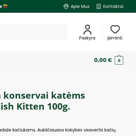
je
Apie Mus
Kontaktai
Paskyra
Įsiminti
0,00
€
0
 konservai katėms
ish Kitten 100g.
padaže kačiukams. Aukščiausios kokybės visavertis kačių