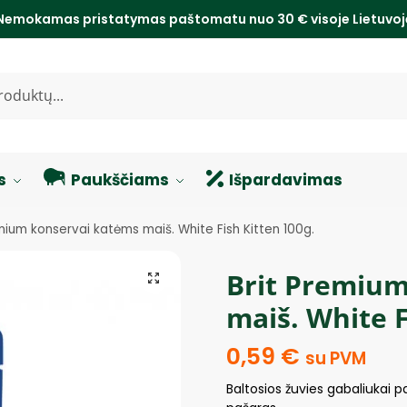
Nemokamas pristatymas paštomatu nuo 30 € visoje Lietuvo
s
Paukščiams
Išpardavimas
mium konservai katėms maiš. White Fish Kitten 100g.
Brit Premium
maiš. White F
0,59
€
su PVM
Baltosios žuvies gabaliukai 