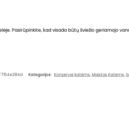
. Pasirūpinkite, kad visada būtų šviežio geriamojo vande
f7154e284d
Kategorijos:
Konservai katėms
,
Maistas Katėms
,
S