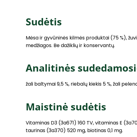
Sudėtis
Mėsa ir gyvūninės kilmės produktai (75 %), žuvis
medžiagos. Be dažiklių ir konservantų.
Analitinės sudedamosi
žali baltymai 9,5 %, riebalų kiekis 5 %, žali pelen
Maistinė sudėtis
Vitaminas D3 (3a671) 160 TV, vitaminas E (3a7
taurinas (3a370) 520 mg, biotinas 0,1 mg.