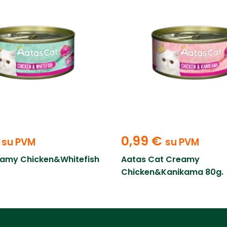
0,99
€
su PVM
su PVM
eamy Chicken&Whitefish
Aatas Cat Creamy
Chicken&Kanikama 80g.