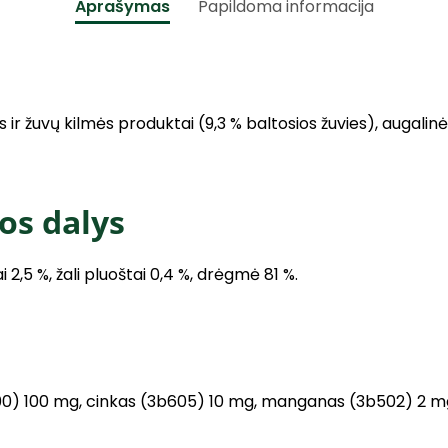
Aprašymas
Papildoma informacija
 ir žuvų kilmės produktai (9,3 % baltosios žuvies), augalinė
os dalys
ai 2,5 %, žali pluoštai 0,4 %, drėgmė 81 %.
00) 100 mg, cinkas (3b605) 10 mg, manganas (3b502) 2 mg,