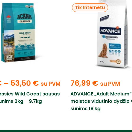
Tik Internetu
€
–
53,50
€
76,99
€
su PVM
su PVM
ssics Wild Coast sausas
ADVANCE „Adult Medium”
unims 2kg – 9,7kg
maistas vidutinio dydžio v
šunims 18 kg