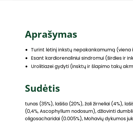
Aprašymas
Turint lėtinį inkstų nepakankamumą (viena i
Esant kardiorenaliniui sindromui (širdies ir ink
Urolitiazei gydyti (insktų ir šlapimo takų akm
Sudėtis
tunas (35%), lašiša (20%), žali žirneliai (4%), laš
(0,4%, Ascophyllum nodosum), džiovinti dumbli
oligosacharidai (0.005%), Mohavių dykumos juka 