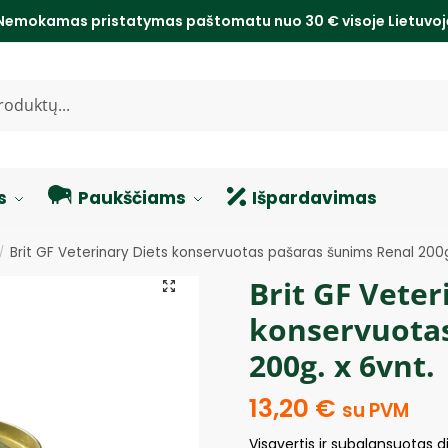
Nemokamas pristatymas paštomatu nuo 30 € visoje Lietuvo
s
Paukščiams
Išpardavimas
Brit GF Veterinary Diets konservuotas pašaras šunims Renal 200g
/
Brit GF Veter
konservuotas
200g. x 6vnt.
13,20
€
su PVM
Visavertis ir subalansuotas 