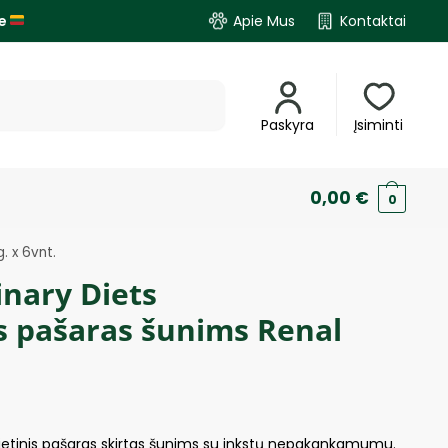
je
Apie Mus
Kontaktai
Paskyra
Įsiminti
0,00
€
0
. x 6vnt.
inary Diets
 pašaras šunims Renal
dietinis pašaras skirtas šunims su inkstų nepakankamumu.