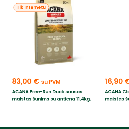
Tik Internetu
83,00
€
16,90
su PVM
ACANA Free-Run Duck sausas
ACANA Cla
maistas šunims su antiena 11,4kg.
maistas š