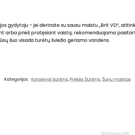
ijos gydytoju – jei derinate su sausu maistu „Brit VD“, atit
ant arba prieš pratęsiant vaistą, rekomenduojama pasitarti 
ad jūsų šuo visada turėtų šviežio geriamo vandens.
Kategorijos:
Konservai šunims
,
Prekės Šunims
,
Šunų maistas