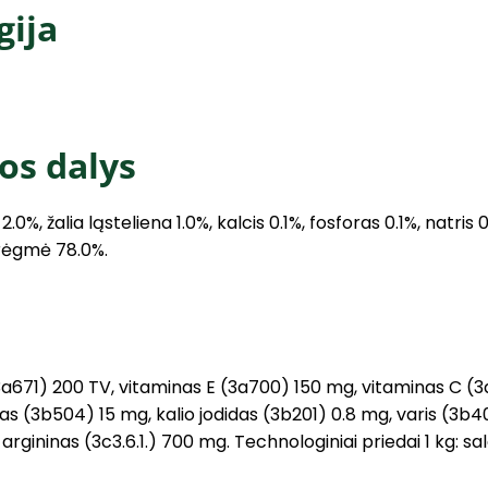
gija
os dalys
 2.0%, žalia ląsteliena 1.0%, kalcis 0.1%, fosforas 0.1%, natris
drėgmė 78.0%.
a671) 200 TV, vitaminas E (3a700) 150 mg, vitaminas C (3a
 (3b504) 15 mg, kalio jodidas (3b201) 0.8 mg, varis (3b40
argininas (3c3.6.1.) 700 mg. Technologiniai priedai 1 kg: 