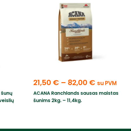
21,50
€
–
82,00
€
su PVM
 šunų
ACANA Ranchlands sausas maistas
eislių
šunims 2kg. – 11,4kg.