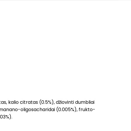
tas, kalio citratas (0.5%), džiovinti dumbliai
 manano-oligosacharidai (0.005%), frukto-
003%).