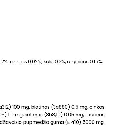
 0.2%, magnis 0.02%, kalis 0.3%, argininas 0.15%,
312) 100 mg, biotinas (3a880) 0.5 mg, cinkas
6) 1.0 mg, selenas (3b8,10) 0.05 mg, taurinas
saldžiavaisio pupmedžio guma (E 410) 5000 mg.