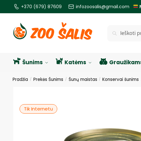
+370 (679) 87609
infozoosalis@gmail.com
Ieškoti
Šunims
Katėms
Graužikam
Pradžia
Prekės Šunims
Šunų maistas
Konservai šunims
/
/
/
Tik Internetu