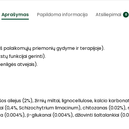
Aprašymas
Papildoma informacija
Atsiliepimai
0
š palaikomųjų priemonių gydyme ir terapijoje).
stų funkcijai gerinti).
enligės atvejais).
išos aliejus (2%), žirnių miltai, lignocellulose, kalcio karbona
ai (0,4%, Schizochytrium limacinum), chitozanas (0.02%),
(0.004%), β-gliukanai (0.004%), džiovinti šaltalankiai (0.