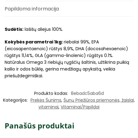
Papildoma informacija
Sudėtis:
lašišų aliejus 100%.
Kokybės parametrai 1kg:
riebalai 99%, EPA
(eicosapentaenoic) rūštys 8,9%, DHA (docosahexaenoic)
rūgštys 11,14%, GLA (gamma-linolenic) rūgštys 0.1%.
Natūralus Omega 3 riebiųjų rųgščių šaltinis, užtikrina puikią
kailio ir odos būklę, gerina medžiagų apykaitą, veikia
priešuždegimiškai.
Produkto kodas:
8ebadc5aba6d
Kategorijos:
Prekės Šunims
,
Šunų Priežiūros priemonės, žaislai,
vitaminai
,
Vitaminai/Papildai
Panašūs produktai