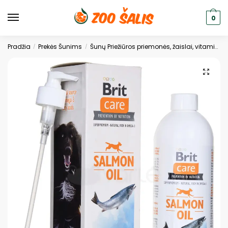
0
Pradžia
Prekės Šunims
Šunų Priežiūros priemonės, žaislai, vitaminai
/
/