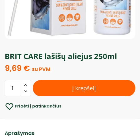
BRIT CARE lašišų aliejus 250ml
9,69
€
su PVM
Į krepšelį
Pridėti į patinkančius
Aprašymas