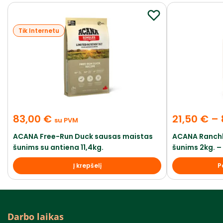
Tik Internetu
83,00
€
21,50
€
–
su PVM
ACANA Free-Run Duck sausas maistas
ACANA Ranchl
šunims su antiena 11,4kg.
šunims 2kg. – 
Į krepšelį
P
Darbo laikas