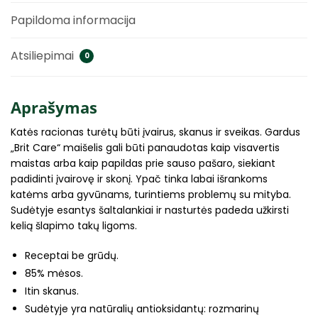
Papildoma informacija
Atsiliepimai
0
Aprašymas
Katės racionas turėtų būti įvairus, skanus ir sveikas. Gardus
„Brit Care“ maišelis gali būti panaudotas kaip visavertis
maistas arba kaip papildas prie sauso pašaro, siekiant
padidinti įvairovę ir skonį. Ypač tinka labai išrankoms
katėms arba gyvūnams, turintiems problemų su mityba.
Sudėtyje esantys šaltalankiai ir nasturtės padeda užkirsti
kelią šlapimo takų ligoms.
Receptai be grūdų.
85% mėsos.
Itin skanus.
Sudėtyje yra natūralių antioksidantų: rozmarinų