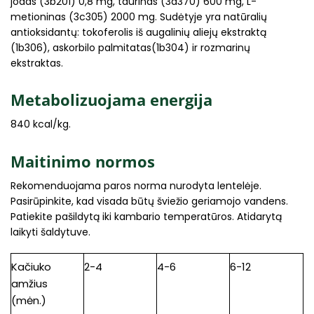
jodas (3b201) 0,8 mg, taurinas (3a370) 600 mg, L-
metioninas (3c305) 2000 mg. Sudėtyje yra natūralių
antioksidantų: tokoferolis iš augalinių aliejų ekstraktą
(1b306), askorbilo palmitatas(1b304) ir rozmarinų
ekstraktas.
Metabolizuojama energija
840 kcal/kg.
Maitinimo normos
Rekomenduojama paros norma nurodyta lentelėje.
Pasirūpinkite, kad visada būtų šviežio geriamojo vandens.
Patiekite pašildytą iki kambario temperatūros. Atidarytą
laikyti šaldytuve.
Kačiuko
2-4
4-6
6-12
amžius
(mėn.)