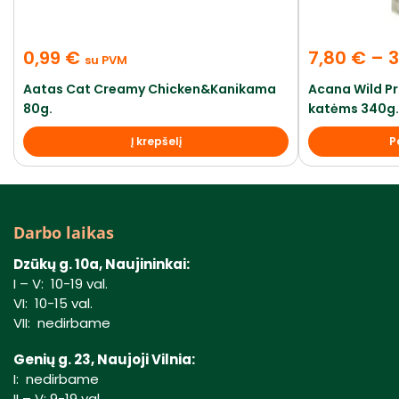
0,99
€
7,80
€
–
3
su PVM
Aatas Cat Creamy Chicken&Kanikama
Acana Wild Pr
80g.
katėms 340g. 
Į krepšelį
P
Darbo laikas
Dzūkų g. 10a, Naujininkai:
I – V: 10-19 val.
VI: 10-15 val.
VII: nedirbame
Genių g. 23, Naujoji Vilnia:
I: nedirbame
II – V: 9-19 val.