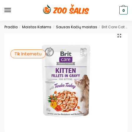
0
Pradžia
Maistas Katėms
Sausas Kačių maistas
Brit Care Cat Kitten konservai katėms maiš. Fillets in Gravy Turkey 85g. * 24vnt.
/
/
/
Tik Internetu