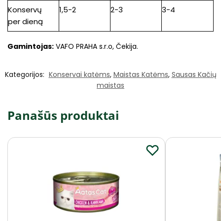
Konservų
1,5-2
2-3
3-4
per dieną
Gamintojas:
VAFO PRAHA s.r.o, Čekija.
Kategorijos:
Konservai katėms
,
Maistas Katėms
,
Sausas Kačių
maistas
Panašūs produktai