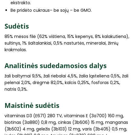
ekstrakto.
Be pridėto cukraus– be sojų – be GMO.
Sudėtis
85% mėsos filė (62% vištiena, 15% kepenys, 8% kalakutiena),
sultinys, 1% šaltalankiai, 0,5% nasturtės, mineralai, žirnių
krakmolas.
Analitinės sudedamosios dalys
žali baltymai 9,5%, žali riebalai 4,5%, žalia ląsteliena 0,5%, žali
pelenai 2,0%, drėgmė 82,0%, kalcis 0,25%, fosforas 0,2%,
natris 0,3%.
Maistinė sudėtis
vitaminas D3 (E671) 280 TV, vitaminas E (3a700) 160 mg,
biotinas (3a880) 0,8 mg, cinkas (3b606) 15 mg, manganas
(3b502) 4 mg, geležis (3b103) 12 mg, varis (3b405) 0,5 mg,