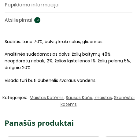
Papildoma informacija
Atsiliepimai
0
Sudėtis: tuno 70%, bulvių krakmolas, glicerinas.
Analitinės sudedamosios dalys: žalių baltymų 48%,
neapdorotų riebalų 2%, žalios ląstelienos 1%, žalių pelenų 5%,
drėgnio 20%.
Visada turi būti dubenėlis švaraus vandens.
Kategorijos:
Maistas Katėms
,
Sausas Kačių maistas
,
Skanėstai
katėms
Panašūs produktai