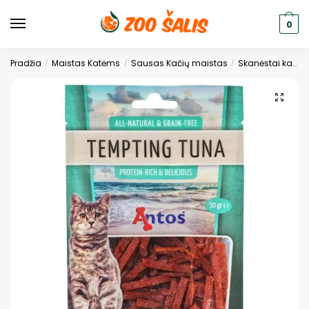
0
Pradžia
Maistas Katėms
Sausas Kačių maistas
Skanėstai katėms
/
/
/