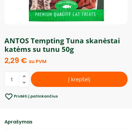
ANTOS Tempting Tuna skanėstai
katėms su tunu 50g
2,29
€
su PVM
Į krepšelį
Pridėti į patinkančius
Aprašymas