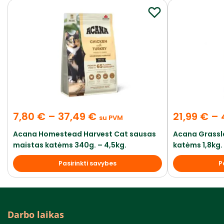
7,80
€
–
37,49
€
21,99
€
–
su PVM
Acana Homestead Harvest Cat sausas
Acana Grassl
maistas katėms 340g. – 4,5kg.
katėms 1,8kg. 
Pasirinkti savybes
P
Darbo laikas