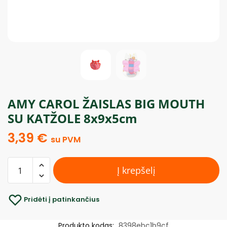
AMY CAROL ŽAISLAS BIG MOUTH
SU KATŽOLE 8x9x5cm
3,39
€
su PVM
Į krepšelį
Pridėti į patinkančius
Produkto kodas:
8398ebc1b9cf