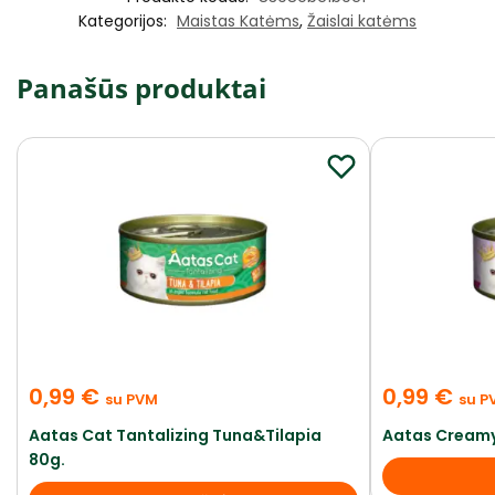
Kategorijos:
Maistas Katėms
,
Žaislai katėms
Panašūs produktai
0,99
€
0,99
€
su PVM
su P
Aatas Cat Tantalizing Tuna&Tilapia
Aatas Creamy
80g.