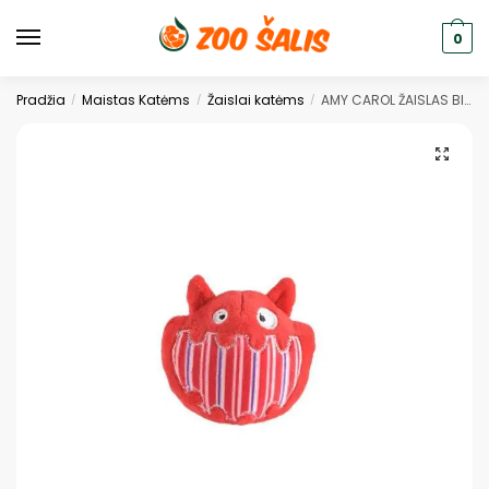
0
Pradžia
Maistas Katėms
Žaislai katėms
AMY CAROL ŽAISLAS BIG MOUTH SU KATŽOLE 8x9x5cm
/
/
/