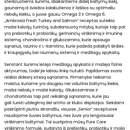
sterilizuotiems šunims, išlaikantiems didelį baltymų kiekį,
gaunamą iš šviežios kalakutienos ir lašišos su optimaliu
riebalų kiekiu, o juose gausu Omega 3 ir Omega 6.
„Ambrosia Fresh Turkey and Salmon“ receptas suteikia
mažai kalorijų turinčią, subalansuotą mitybą, kurioje taip pat
yra prebiotikų ir probiotikų, gerinančių virškinimą ir imuninę
sistemą, chondroitino ir gliukozamino, kurie apsaugo
sąnarius, taurino ir L-karnitino, kurie padeda palaikyti širdies
ir kraujagyslių bei raumenų sistemą ir medžiagų apykaitą.
Senstant šunims lėtėja medžiagų apykaita ir mažėja fizinis
aktyvumas, todėl jie labiau linkę nutukti. Papildomas svoris
reiškia didesnį stresą sąnariams. Pirmenybė teikiama
maistui, kuriame yra daugiau nei vidutinis baltymų kiekis,
mažai riebalų ir mažai kalorijų. Gliukozaminas ir
chondroitinas taip pat reikalingi sąnariams, kurie jau
gali turėti uždegimą dėl artrito ar klubo displazijos. Siekdami
pasirūpinti jautriu skrandžiu, visuose „Senior“ receptuose
naudojome žuvies baltymus, nes žuvis yra lengviausiai
virškinami baltymai. Tai sustiprina mūsų Pure Care
virškinimo formulė, sudaryta iš prebiotikų, probiotikų ir molio