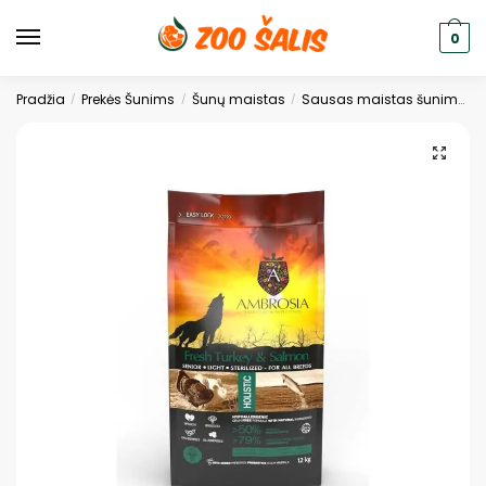
0
Pradžia
Prekės Šunims
Šunų maistas
Sausas maistas šunims
/
/
/