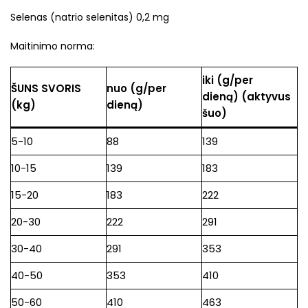
Selenas (natrio selenitas) 0,2 mg
Maitinimo norma:
iki (g/per
ŠUNS SVORIS
nuo (g/per
dieną) (aktyvus
(kg)
dieną)
šuo)
5-10
88
139
10-15
139
183
15-20
183
222
20-30
222
291
30-40
291
353
40-50
353
410
50-60
410
463