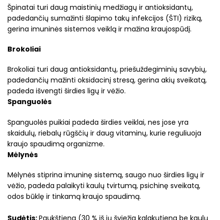
Špinatai turi daug maistinių medžiagų ir antioksidantų,
padedančių sumažinti šlapimo takų infekcijos (ŠTI) riziką,
gerina imuninės sistemos veiklą ir mažina kraujospūdį.
Brokoliai
Brokoliai turi daug antioksidantų, priešuždegiminių savybių,
padedančių mažinti oksidacinį stresą, gerina akių sveikatą,
padeda išvengti širdies ligų ir vėžio.
Spanguolės
Spanguolės puikiai padeda širdies veiklai, nes jose yra
skaidulų, riebalų rūgščių ir daug vitaminų, kurie reguliuoja
kraujo spaudimą organizme.
Mėlynės
Mėlynės stiprina imuninę sistemą, saugo nuo širdies ligų ir
vėžio, padeda palaikyti kaulų tvirtumą, psichinę sveikatą,
odos būklę ir tinkamą kraujo spaudimą.
Sudėtis:
Paukštiena (30 % iš jų šviežia kalakutiena be kaulų