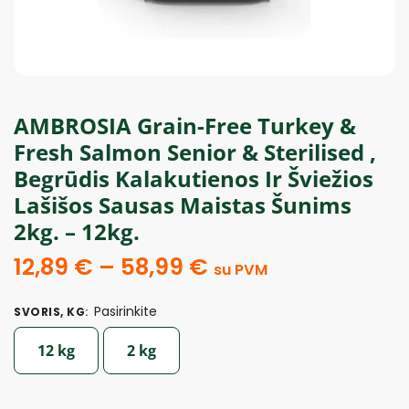
AMBROSIA Grain-Free Turkey &
Fresh Salmon Senior & Sterilised ,
Begrūdis Kalakutienos Ir Šviežios
Lašišos Sausas Maistas Šunims
2kg. – 12kg.
12,89
€
–
58,99
€
su PVM
Pasirinkite
SVORIS, KG
:
12 kg
2 kg