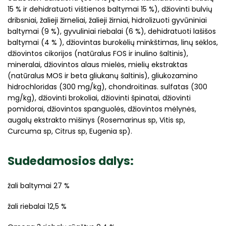
15 % ir dehidratuoti vištienos baltymai 15 %), džiovinti bulvių
dribsniai, žalieji žirneliai, žalieji žirniai, hidrolizuoti gyvūniniai
baltymai (9 %), gyvuliniai riebalai (6 %), dehidratuoti lašišos
baltymai (4 % ), džiovintas burokėlių minkštimas, linų sėklos,
džiovintos cikorijos (natūralus FOS ir inulino šaltinis),
mineralai, džiovintos alaus mielės, mielių ekstraktas
(natūralus MOS ir beta gliukanų šaltinis), gliukozamino
hidrochloridas (300 mg/kg), chondroitinas. sulfatas (300
mg/kg), džiovinti brokoliai, džiovinti špinatai, džiovinti
pomidorai, džiovintos spanguolės, džiovintos mėlynės,
augalų ekstrakto mišinys (Rosemarinus sp, Vitis sp,
Curcuma sp, Citrus sp, Eugenia sp).
Sudedamosios dalys:
žali baltymai 27 %
žali riebalai 12,5 %