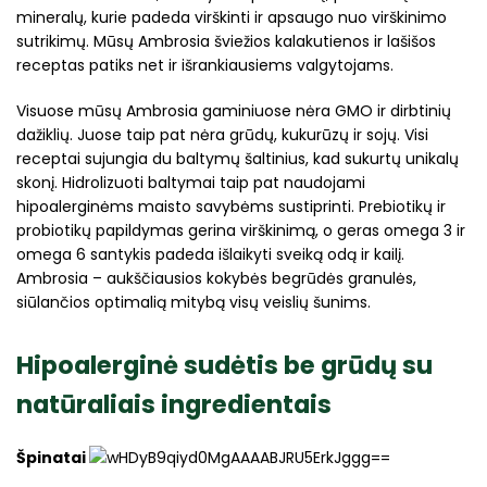
mineralų, kurie padeda virškinti ir apsaugo nuo virškinimo
sutrikimų. Mūsų Ambrosia šviežios kalakutienos ir lašišos
receptas patiks net ir išrankiausiems valgytojams.
Visuose mūsų Ambrosia gaminiuose nėra GMO ir dirbtinių
dažiklių. Juose taip pat nėra grūdų, kukurūzų ir sojų. Visi
receptai sujungia du baltymų šaltinius, kad sukurtų unikalų
skonį. Hidrolizuoti baltymai taip pat naudojami
hipoalerginėms maisto savybėms sustiprinti. Prebiotikų ir
probiotikų papildymas gerina virškinimą, o geras omega 3 ir
omega 6 santykis padeda išlaikyti sveiką odą ir kailį.
Ambrosia – aukščiausios kokybės begrūdės granulės,
siūlančios optimalią mitybą visų veislių šunims.
Hipoalerginė sudėtis be grūdų su
natūraliais ingredientais
Špinatai