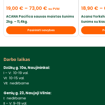
19,00
€
–
73,00
€
18,90
€
–
su PVM
ACANA Pacifica sausas maistas šunims
Acana Yorksh
2kg. – 11,4kg.
šunims su kiau
Pasirinkti savybes
P
Darbo laikas
Dzūkų g. 10a, Naujininkai:
I – V: 10-19 val.
VI: 10-15 val.
VII: nedirbame
Genių g. 23, Naujoji Vilnia:
I: nedirbame
II – V: 9-19 val.