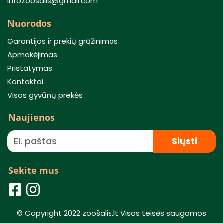
infozoosalis@gmail.com
Nuorodos
Garantijos ir prekių grąžinimas
Apmokėjimas
Pristatymas
Kontaktai
Visos gyvūnų prekės
Naujienos
Siųsti
Sekite mus
© Copyright 2022 zoošalis.lt Visos teisės saugomos