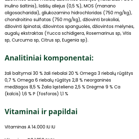
inulino šaltinis), lašišų aliejus (0,5 %), MOS (manano
oligosacharidai), gliukozamino hidrochloridas (750 mg/kg),
chondroitino sulfatas (750 mg/kg), džiovinti brokoliai,
džiovinti špinatai, džiovintos spanguolės, džiovintos mėlynės,
augalų ekstraktas (Yucca schidigera, Rosemarinus sp, Vitis
sp, Curcuma sp, Citrus sp, Eugenia sp).
Analitiniai komponentai:
žali baltymai 30 % žali riebalai 20 % Omega 3 riebalų rūgštys
0,7 % Omega 6 riebalų rūgštys 2,8 % neorganinės
medžiagos 8,5 % Žalia ląsteliena 2,5 % Drėgmė 9 % Ca
(kalcis) 1,6 % P (fosforas) 1,1 %
Vitaminai ir papildai
Vitaminas A 14.000 IU IU