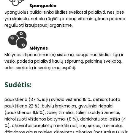
Spanguolės
Spanguolės puikiai tinka širdies sveikatai palaikyti, nes jose
yra skaidulų, riebalų rūgščių ir daug vitaminų, kurie padeda
reguliuoti kraujospūdį organizme.
Mėlynės
Mėlynės stiprina imuninę sistemą, saugo nuo širdies ligų ir
vėžio, padeda palaikyti kaulų stiprumą, psichinę sveikatą,
odos sveikatą ir sveiką kraujospūdį.
Sudėtis:
paukštiena (37 %, iš jų šviežia vištiena 15 %, dehidratuota
paukštiena 22 %), bulvių krakmolas, gyvuliniai riebalai
(paukštienos 11,5 %), žalieji žirneliai, žalieji skaldyti žirneliai,
hidrolizuoti vištienos baltymai (8 %), dehidratuota lašiša (4
%), džiovintas burokėlių minkštimas, linų sėklos, mineralai,
džiovintos alaus mielės, džiovintos cikorijos (natūralus FOS ir