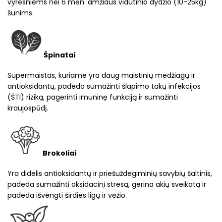
vyresniems nei 6 mėn. amžiaus vidutinio dydžio (10-25kg)
šunims.
Špinatai
Supermaistas, kuriame yra daug maistinių medžiagų ir
antioksidantų, padeda sumažinti šlapimo takų infekcijos
(ŠTI) riziką, pagerinti imuninę funkciją ir sumažinti
kraujospūdį.
Brokoliai
Yra didelis antioksidantų ir priešuždegiminių savybių šaltinis,
padeda sumažinti oksidacinį stresą, gerina akių sveikatą ir
padeda išvengti širdies ligų ir vėžio.