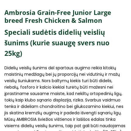
Ambrosia Grain-Free Junior Large
breed Fresh Chicken & Salmon
Speciali sudėtis didelių veislių
šunims (kurie suaugę svers nuo
25kg)
Didelių veislių šunims dėl spartaus augimo reikia kitokių
maistinių medžiagų bei jų proporcijų nei vidutinių ir mažų
veislių šuniukams. Nors baltymų kiekis turi būti didelis,
riebalų, fosforo ir kalcio kiekiai turėtų būti mažesni nei
įprastiname sausame maiste, kad nekiltų ortopedinių ligų,
tokių kaip klubo sąnario displazija, rizika. Svarbus vaidmuo
tenka ir dideliam chondroitino bei gliukozamino kiekiui, nes
jis skatina kremzlių augimą ir padeda išvengti sąnarių ligų.
Mūsų AMBROSIA šviežios vištienos ir lašišos ėdalas tinka
visiems didelių veislių šunims, taip pat gali būti naudojamas