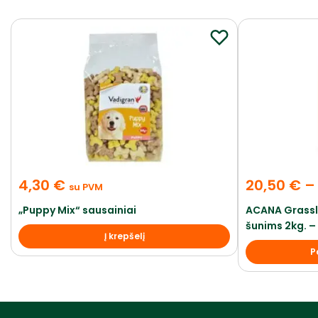
4,30
€
20,50
€
–
su PVM
„Puppy Mix“ sausainiai
ACANA Grassl
šunims 2kg. – 
Į krepšelį
P