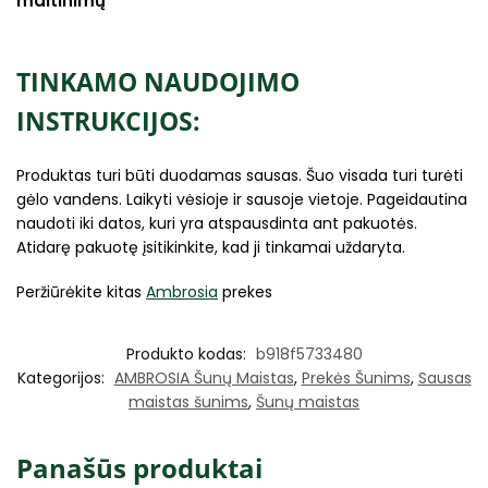
maitinimų
TINKAMO NAUDOJIMO
INSTRUKCIJOS:
Produktas turi būti duodamas sausas. Šuo visada turi turėti
gėlo vandens. Laikyti vėsioje ir sausoje vietoje. Pageidautina
naudoti iki datos, kuri yra atspausdinta ant pakuotės.
Atidarę pakuotę įsitikinkite, kad ji tinkamai uždaryta.
Peržiūrėkite kitas
Ambrosia
prekes
Produkto kodas:
b918f5733480
Kategorijos:
AMBROSIA Šunų Maistas
,
Prekės Šunims
,
Sausas
maistas šunims
,
Šunų maistas
Panašūs produktai