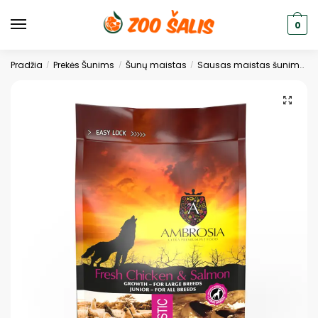
0
Pradžia
Prekės Šunims
Šunų maistas
Sausas maistas šunims
/
/
/