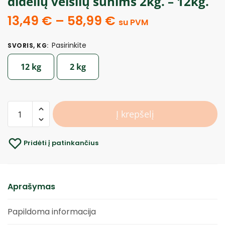
didelių veislių šunims 2kg. – 12kg.
13,49
€
–
58,99
€
su PVM
Pasirinkite
SVORIS, KG
:
12 kg
2 kg
Į krepšelį
Pridėti į patinkančius
Aprašymas
Papildoma informacija