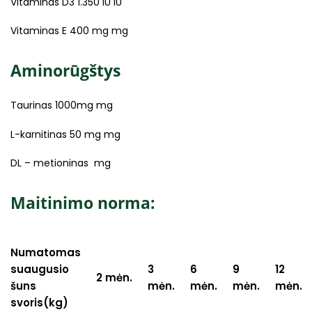
Vitaminas D3 1.350 IU IU
Vitaminas E 400 mg mg
Aminorūgštys
Taurinas 1000mg mg
L-karnitinas 50 mg mg
DL – metioninas mg
Maitinimo norma:
Numatomas
suaugusio
3
6
9
12
2 mėn.
šuns
mėn.
mėn.
mėn.
mėn.
svoris(kg)