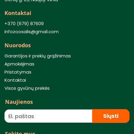
Kontaktai
+370 (679) 87609
infozoosalis@gmail.com
Nuorodos
Garantijos ir prekių grąžinimas
Apmokėjimas
Pristatymas
Kontaktai
Visos gyvūnų prekės
Naujienos
Siųsti
Sekite mus