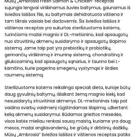
Mūsų „Ambrosia Fresh Salmon & Chicken“ receptas
sujungia lengvai virškinamus žuvies baltymus, gaunamus iš
šviežios lašišos filė, su baltymais dehidratuota vištiena ir
tam tikrais vaisiais bei daržovėmis. Šis šviežios lašišos ir
vištienos receptas yra sukurtas sterilizuotoms katėms,
turinčioms mažai magnio ir DL-metionino, kad apsaugotų
nuo struvitinių akmenų susidarymo ir apsaugotų šlapimo
sistemą. Jame taip pat yra prebiotikų ir probiotikų,
gerinančių virškinimą ir imuninę sistemą, chondroitiną ir
gliukozaminą, kad apsaugotų sąnarius, ir taurino bei L-
karnitino, kurie pagerina smegenų vystymąsi ir širdies
raumenų sistemą.
Sterilizuotoms katėms reikalinga speciali dieta, kurioje būtų
daug gyvulinių baltymų, išlaikant žemą magnio kiekį, kad
nesusidarytų struvitiniai akmenys. DL-metioninas taip pat
vaidina svarbų vaidmenį rūgštindamas šlapimą, užkertant
kelią akmenų susidarymui. Būdamos griežtos mėsėdės,
visos katės mieliau renkasi sausą maistą, kuriame yra daug
mėsos, mažai angliavandenių, be grūdų ir dirbtinių dažiklių.
Mūsų „Ambrosia“ šviežios lašišos ir vištienos receptas patiks