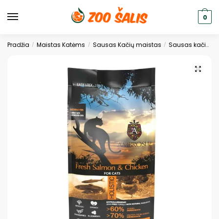
0
Pradžia
Maistas Katėms
Sausas Kačių maistas
Sausas kačių ėdalas
/
/
/