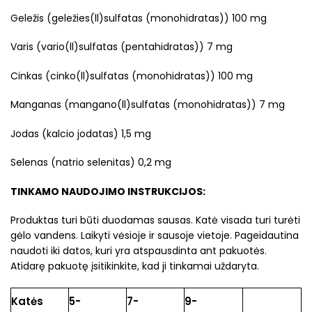
Geležis (geležies(ll)sulfatas (monohidratas)) 100 mg
Varis (vario(ll)sulfatas (pentahidratas)) 7 mg
Cinkas (cinko(ll)sulfatas (monohidratas)) 100 mg
Manganas (mangano(ll)sulfatas (monohidratas)) 7 mg
Jodas (kalcio jodatas) 1,5 mg
Selenas (natrio selenitas) 0,2 mg
TINKAMO NAUDOJIMO INSTRUKCIJOS:
Produktas turi būti duodamas sausas. Katė visada turi turėti
gėlo vandens. Laikyti vėsioje ir sausoje vietoje. Pageidautina
naudoti iki datos, kuri yra atspausdinta ant pakuotės.
Atidarę pakuotę įsitikinkite, kad ji tinkamai uždaryta.
Katės
5-
7-
9-