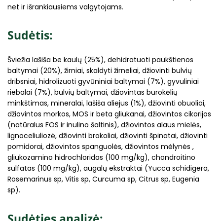
net ir išrankiausiems valgytojams.
Sudėtis:
Šviežia lašiša be kaulų (25%), dehidratuoti paukštienos
baltymai (20%), žirniai, skaldyti žirneliai, džiovinti bulvių
dribsniai, hidrolizuoti gyvūniniai baltymai (7%), gyvuliniai
riebalai (7%), bulvių baltymai, džiovintas burokėlių
minkštimas, mineralai, lašiša aliejus (1%), džiovinti obuoliai,
džiovintos morkos, MOS ir beta gliukanai, džiovintos cikorijos
(natūralus FOS ir inulino šaltinis), džiovintos alaus mielės,
lignoceliuliozė, džiovinti brokoliai, džiovinti špinatai, džiovinti
pomidorai, džiovintos spanguolės, džiovintos mėlynės ,
gliukozamino hidrochloridas (100 mg/kg), chondroitino
sulfatas (100 mg/kg), augalų ekstraktai (Yucca schidigera,
Rosemarinus sp, Vitis sp, Curcuma sp, Citrus sp, Eugenia
sp).
Sudėties analizė: