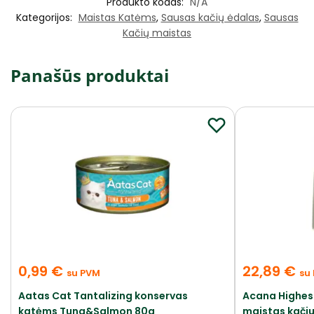
Produkto kodas:
N/A
Kategorijos:
Maistas Katėms
,
Sausas kačių ėdalas
,
Sausas
Kačių maistas
Panašūs produktai
0,99
€
22,89
€
su PVM
su
Aatas Cat Tantalizing konservas
Acana Highest
katėms Tuna&Salmon 80g
maistas kači