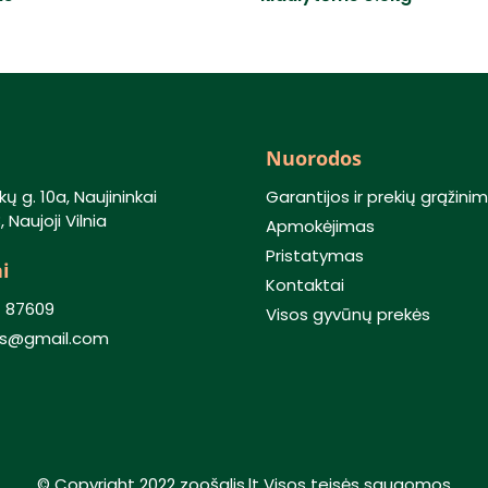
Nuorodos
kų g. 10a, Naujininkai
Garantijos ir prekių grąžini
 Naujoji Vilnia
Apmokėjimas
Pristatymas
i
Kontaktai
) 87609
Visos gyvūnų prekės
lis@gmail.com
© Copyright 2022 zoošalis.lt Visos teisės saugomos