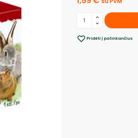
1,59
€
su PVM
Pridėti į patinkančius