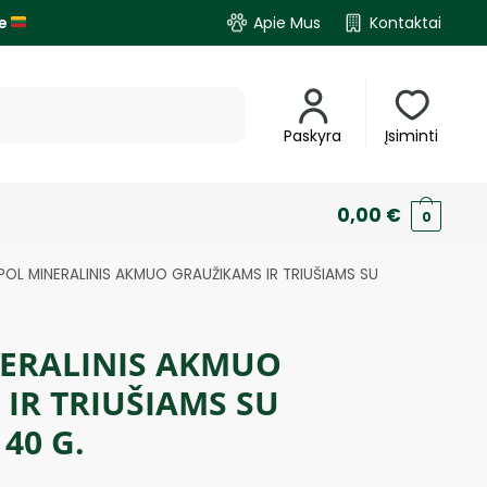
je
Apie Mus
Kontaktai
Paskyra
Įsiminti
0,00
€
0
POL MINERALINIS AKMUO GRAUŽIKAMS IR TRIUŠIAMS SU
NERALINIS AKMUO
IR TRIUŠIAMS SU
40 G.