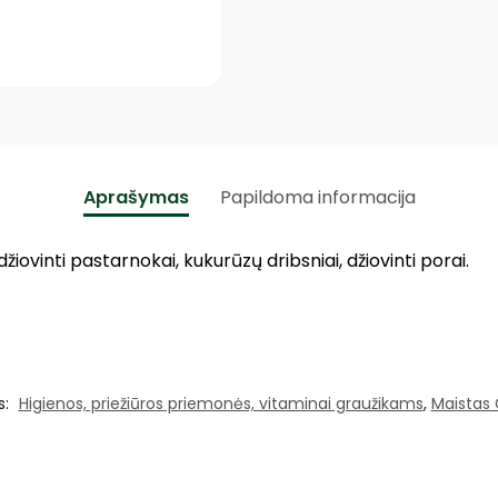
Aprašymas
Papildoma informacija
iovinti pastarnokai, kukurūzų dribsniai, džiovinti porai.
s:
Higienos, priežiūros priemonės, vitaminai graužikams
,
Maistas