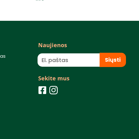
Naujienos
mas
Siųsti
Sekite mus