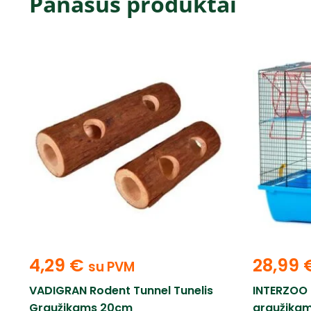
Panašūs produktai
4,29
€
28,99
su PVM
VADIGRAN Rodent Tunnel Tunelis
INTERZOO 
Graužikams 20cm
graužika