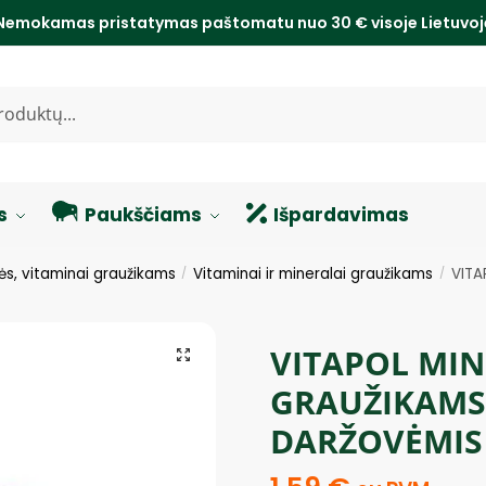
Nemokamas pristatymas paštomatu nuo 30 € visoje Lietuvo
s
Paukščiams
Išpardavimas
ės, vitaminai graužikams
Vitaminai ir mineralai graužikams
VITA
/
/
VITAPOL MI
GRAUŽIKAMS 
DARŽOVĖMIS 