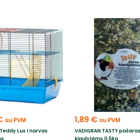
€
1,89
€
su PVM
su PVM
Teddy Lux I narvas
VADIGRAN TASTY pašaras
ms
kiaulytėms 0.5kg