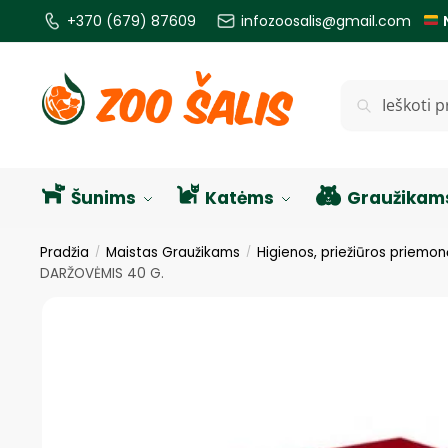
+370 (679) 87609
infozoosalis@gmail.com
Ieškoti
Šunims
Katėms
Graužikam
Pradžia
Maistas Graužikams
Higienos, priežiūros priemon
/
/
DARŽOVĖMIS 40 G.