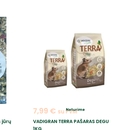
7,99
€
Neturime
su PVM
 jūrų
VADIGRAN TERRA PAŠARAS DEGU
1KG