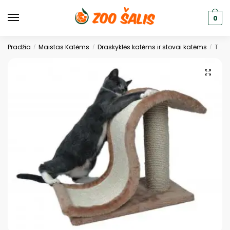
0
Pradžia
Maistas Katėms
Draskyklės katėms ir stovai katėms
Trixie kačių stovas su dviem nagų draskyklėmis, 44x25x34 cm, rusvas
/
/
/