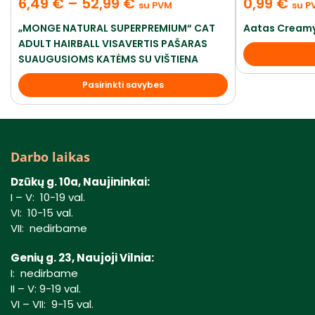
6,49
€
–
52,99
€
0,99
€
su PVM
su P
„MONGE NATURAL SUPERPREMIUM“ CAT
Aatas Creamy
ADULT HAIRBALL VISAVERTIS PAŠARAS
SUAUGUSIOMS KATĖMS SU VIŠTIENA
Pasirinkti savybes
Darbo laikas
Dzūkų g. 10a, Naujininkai:
I – V: 10-19 val.
VI: 10-15 val.
VII: nedirbame
Genių g. 23, Naujoji Vilnia:
I: nedirbame
II – V: 9-19 val.
VI – VII: 9-15 val.