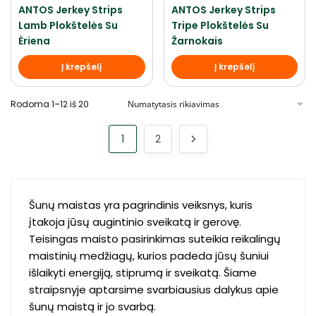
ANTOS Jerkey Strips
ANTOS Jerkey Strips
Lamb Plokštelės Su
Tripe Plokštelės Su
Ėriena
Žarnokais
Į krepšelį
Į krepšelį
Rodoma 1–12 iš 20
1
2
Šunų maistas yra pagrindinis veiksnys, kuris
įtakoja jūsų augintinio sveikatą ir gerovę.
Teisingas maisto pasirinkimas suteikia reikalingų
maistinių medžiagų, kurios padeda jūsų šuniui
išlaikyti energiją, stiprumą ir sveikatą. Šiame
straipsnyje aptarsime svarbiausius dalykus apie
šunų maistą ir jo svarbą.