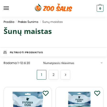
0
Pradžia
Prekės Šunims
Šunų maistas
/
/
Šunų maistas
FILTRUOTI PRODUKTUS
Rodoma 1–12 iš 20
1
2