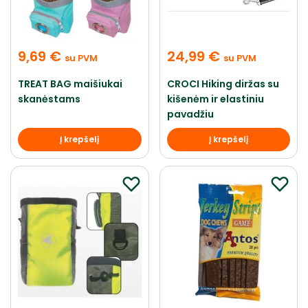
9,69
€
24,99
€
su PVM
su PVM
TREAT BAG maišiukai
CROCI Hiking diržas su
skanėstams
kišenėm ir elastiniu
pavadžiu
Į krepšelį
Į krepšelį