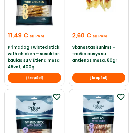
11,49
€
2,60
€
su PVM
su PVM
Primadog Twisted stick
Skanėstas šunims –
with chicken – susuktas
triušio ausys su
kaulas su vištiena mėsa
antienos mėsa, 80gr
45vnt, 400g.
Į krepšelį
Į krepšelį