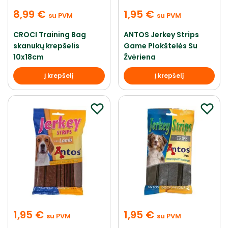
8,99
€
1,95
€
su PVM
su PVM
CROCI Training Bag
ANTOS Jerkey Strips
skanukų krepšelis
Game Plokštelės Su
10x18cm
Žvėriena
Į krepšelį
Į krepšelį
1,95
€
1,95
€
su PVM
su PVM