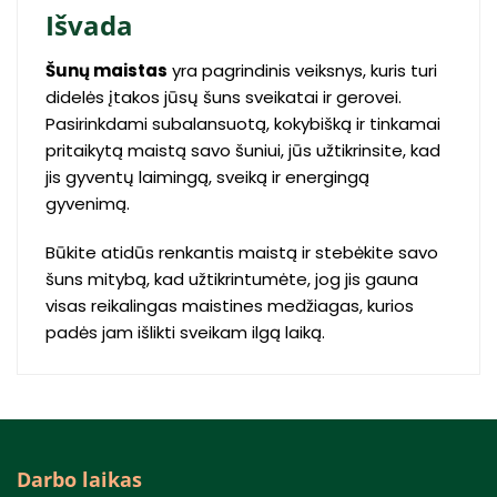
Išvada
Šunų maistas
yra pagrindinis veiksnys, kuris turi
didelės įtakos jūsų šuns sveikatai ir gerovei.
Pasirinkdami subalansuotą, kokybišką ir tinkamai
pritaikytą maistą savo šuniui, jūs užtikrinsite, kad
jis gyventų laimingą, sveiką ir energingą
gyvenimą.
Būkite atidūs renkantis maistą ir stebėkite savo
šuns mitybą, kad užtikrintumėte, jog jis gauna
visas reikalingas maistines medžiagas, kurios
padės jam išlikti sveikam ilgą laiką.
Darbo laikas