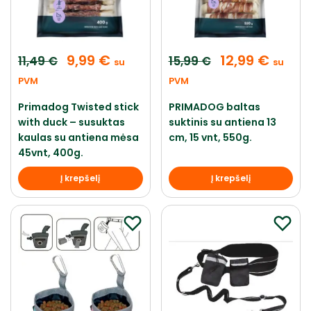
9,99
€
12,99
€
11,49
€
15,99
€
su
su
PVM
PVM
Primadog Twisted stick
PRIMADOG baltas
with duck – susuktas
suktinis su antiena 13
kaulas su antiena mėsa
cm, 15 vnt, 550g.
45vnt, 400g.
Į krepšelį
Į krepšelį