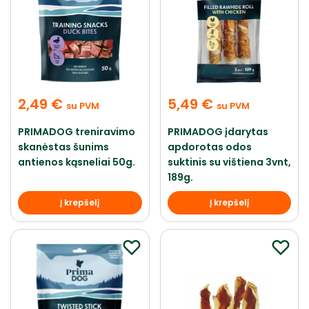
2,49
€
5,49
€
su PVM
su PVM
PRIMADOG treniravimo
PRIMADOG įdarytas
skanėstas šunims
apdorotas odos
antienos kąsneliai 50g.
suktinis su vištiena 3vnt,
189g.
Į krepšelį
Į krepšelį