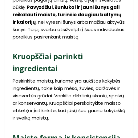
būklę.
Pavyzdžiui, šuniukai ir jauni šunys gali
reikalauti maisto, turinčio daugiau baltymų
ir kalorijų
, nei vyresni šunys arba mažiau aktyvūs
šunys. Taigi, svarbu atsižvelgti į šiuos individualius
poreikius pasirenkant maistą.
Kruopščiai parinkti
ingredientai
Pasirinkite maistą, kuriame yra aukštos kokybės
ingredientų, tokie kaip mėsa, žuvies, daržovės ir
visavertės grūdai. Venkite dirbtinių skonių, spalvų
ar konservantų. Kruopščiai perskaitykite maisto
etiketę ir įsitikinkite, kad jūsų šuo gauna kokybišką
ir sveiką maistą.
Maisto forma ir konsistencija