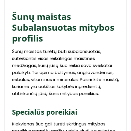
Šunų maistas
Subalansuotas mitybos
profilis
Šunų maistas turėtų būti subalansuotas,
suteikiantis visas reikalingas maistines
medžiagas, kurių jūsų šuo reikia savo sveikatai
palaikyti. Tai apima baltymus, angliavandenius,
riebalus, vitaminus ir mineralus. Pasirinkite maistą,
kuriame yra aukštos kokybės ingredientų,
atitinkančių jūsų šuns mitybos poreikius.
Specialūs poreikiai
Kiekvienas šuo gali turėti skirtingus mitybos
poreikius pagal jų amžių, veislę, dydį ir sveikatos