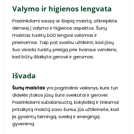
Valymo ir higienos lengvata
Pasirinkdami sausą ar šlapią maistą, atkreipkite
dėmesį į valymo ir higienos aspektus. Šunų
maistas turėtų būti lengvai valomas ir
prieinamas. Taip pat svarbu užtikrinti, kad jūsų
šuo visada turėtų prieigą prie švaraus vandens,
kad būtų išlaikyta gerovė ir gerumas.
Išvada
Šunų maistas
yra pagrindinis veiksnys, kuris turi
didelės įtakos jūsų šuns sveikatai ir gerovei.
Pasirinkdami subalansuotą, kokybišką ir tinkamai
pritaikytą maistą savo šuniui, jūs užtikrinsite, kad
jis gyventų laimingą, sveiką ir energingą
gyvenimą.