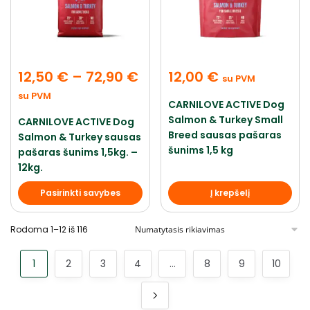
12,50
€
–
72,90
€
12,00
€
su PVM
su PVM
CARNILOVE ACTIVE Dog
Salmon & Turkey Small
CARNILOVE ACTIVE Dog
Breed sausas pašaras
Salmon & Turkey sausas
šunims 1,5 kg
pašaras šunims 1,5kg. –
12kg.
Pasirinkti savybes
Į krepšelį
Rodoma 1–12 iš 116
1
2
3
4
…
8
9
10