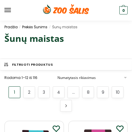
0
Pradžia
Prekės Šunims
Šunų maistas
/
/
Šunų maistas
FILTRUOTI PRODUKTUS
Rodoma 1–12 iš 116
1
2
3
4
…
8
9
10