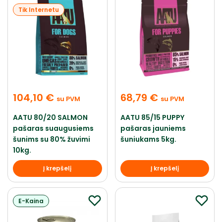
Tik Internetu
104,10
€
68,79
€
su PVM
su PVM
AATU 80/20 SALMON
AATU 85/15 PUPPY
pašaras suaugusiems
pašaras jauniems
šunims su 80% žuvimi
šuniukams 5kg.
10kg.
Į krepšelį
Į krepšelį
E-Kaina