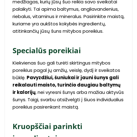
medžiagas, kurių jūsų šuo reikia savo sveikatai
palaikyti. Tai apima baltymus, angliavandenius,
riebalus, vitaminus ir mineralus. Pasirinkite maistą,
kuriame yra aukštos kokybės ingredientų,
atitinkančių jūsų šuns mitybos poreikius.
Specialūs poreikiai
Kiekvienas šuo gali turėti skirtingus mitybos
poreikius pagal jų amžių, veislę, dydį ir sveikatos
būklę.
Pavyzdžiui, šuniukai ir jauni šunys gali
reikalauti maisto, turinčio daugiau baltymų
ir kalorijų
, nei vyresni šunys arba mažiau aktyvūs
šunys. Taigi, svarbu atsižvelgti į šiuos individualius
poreikius pasirenkant maistą.
Kruopščiai parinkti