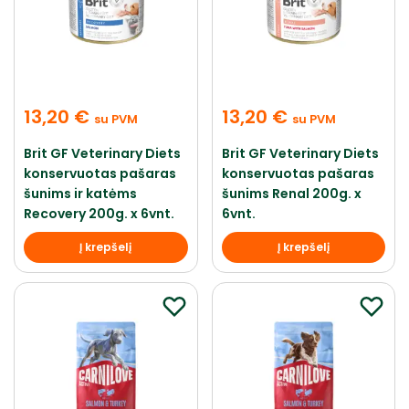
13,20
€
13,20
€
su PVM
su PVM
Brit GF Veterinary Diets
Brit GF Veterinary Diets
konservuotas pašaras
konservuotas pašaras
šunims ir katėms
šunims Renal 200g. x
Recovery 200g. x 6vnt.
6vnt.
Į krepšelį
Į krepšelį