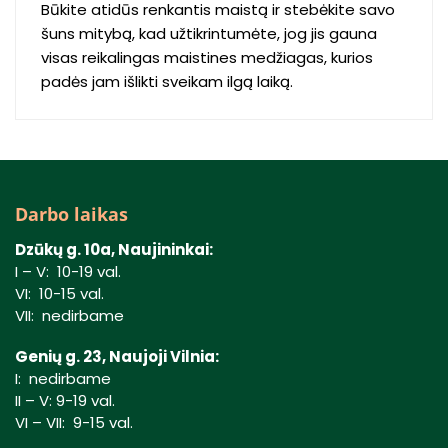
Būkite atidūs renkantis maistą ir stebėkite savo
šuns mitybą, kad užtikrintumėte, jog jis gauna
visas reikalingas maistines medžiagas, kurios
padės jam išlikti sveikam ilgą laiką.
Darbo laikas
Dzūkų g. 10a, Naujininkai:
I – V: 10-19 val.
VI: 10-15 val.
VII: nedirbame
Genių g. 23, Naujoji Vilnia:
I: nedirbame
II – V: 9-19 val.
VI – VII: 9-15 val.