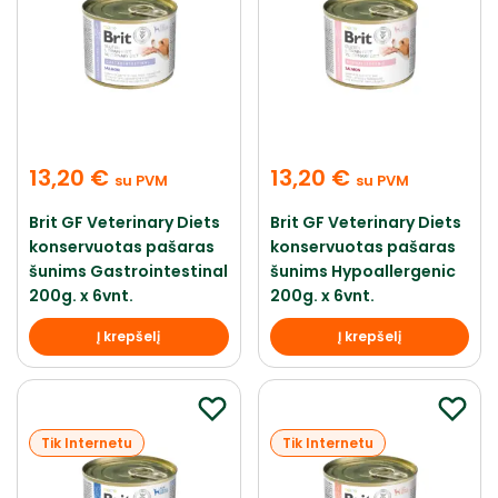
13,20
€
13,20
€
su PVM
su PVM
Brit GF Veterinary Diets
Brit GF Veterinary Diets
konservuotas pašaras
konservuotas pašaras
šunims Gastrointestinal
šunims Hypoallergenic
200g. x 6vnt.
200g. x 6vnt.
Į krepšelį
Į krepšelį
Tik Internetu
Tik Internetu