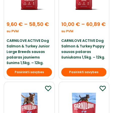
9,60
€
–
58,50
€
10,00
€
–
60,89
€
su PVM
su PVM
CARNILOVE ACTIVE Dog
CARNILOVE ACTIVE Dog
Salmon & Turkey Junior
Salmon & Turkey Puppy
Large Breeds sausas
sausas pašaras
pašaras jauniems
šuniukams 1,5kg. – 12kg.
šunims 1,5kg. – 12kg.
Pasirinkti savybes
Pasirinkti savybes