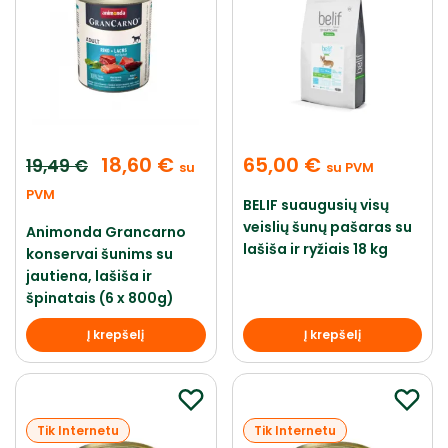
18,60
€
65,00
€
19,49
€
su
su PVM
PVM
BELIF suaugusių visų
veislių šunų pašaras su
Animonda Grancarno
lašiša ir ryžiais 18 kg
konservai šunims su
jautiena, lašiša ir
špinatais (6 x 800g)
Į krepšelį
Į krepšelį
Tik Internetu
Tik Internetu