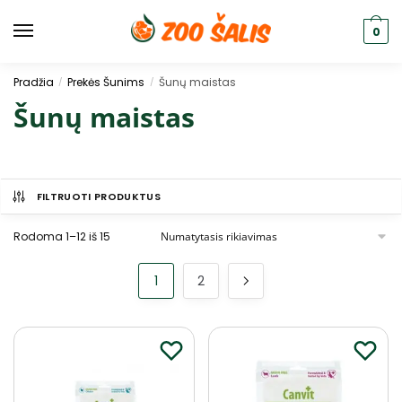
0
Pradžia
Prekės Šunims
Šunų maistas
/
/
Šunų maistas
FILTRUOTI PRODUKTUS
Rodoma 1–12 iš 15
1
2