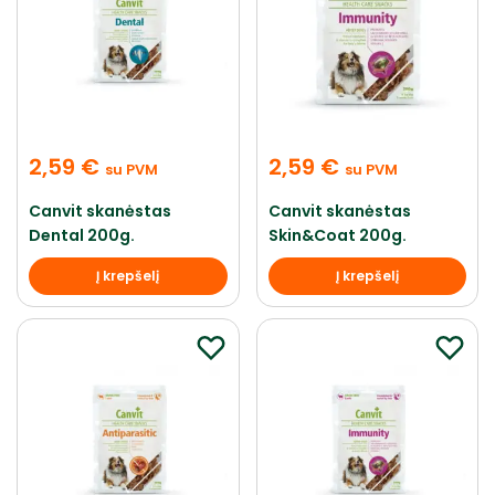
2,59
€
2,59
€
su PVM
su PVM
Canvit skanėstas
Canvit skanėstas
Dental 200g.
Skin&Coat 200g.
Į krepšelį
Į krepšelį