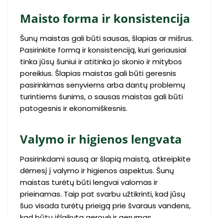
Maisto forma ir konsistencija
Šunų maistas gali būti sausas, šlapias ar mišrus.
Pasirinkite formą ir konsistenciją, kuri geriausiai
tinka jūsų šuniui ir atitinka jo skonio ir mitybos
poreikius. Šlapias maistas gali būti geresnis
pasirinkimas senyviems arba dantų problemų
turintiems šunims, o sausas maistas gali būti
patogesnis ir ekonomiškesnis.
Valymo ir higienos lengvata
Pasirinkdami sausą ar šlapią maistą, atkreipkite
dėmesį į valymo ir higienos aspektus. Šunų
maistas turėtų būti lengvai valomas ir
prieinamas. Taip pat svarbu užtikrinti, kad jūsų
šuo visada turėtų prieigą prie švaraus vandens,
kad būtų išlaikyta gerovė ir gerumas.