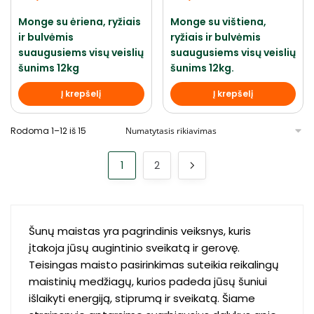
Monge su ėriena, ryžiais
Monge su vištiena,
ir bulvėmis
ryžiais ir bulvėmis
suaugusiems visų veislių
suaugusiems visų veislių
šunims 12kg
šunims 12kg.
Į krepšelį
Į krepšelį
Rodoma 1–12 iš 15
1
2
Šunų maistas yra pagrindinis veiksnys, kuris
įtakoja jūsų augintinio sveikatą ir gerovę.
Teisingas maisto pasirinkimas suteikia reikalingų
maistinių medžiagų, kurios padeda jūsų šuniui
išlaikyti energiją, stiprumą ir sveikatą. Šiame