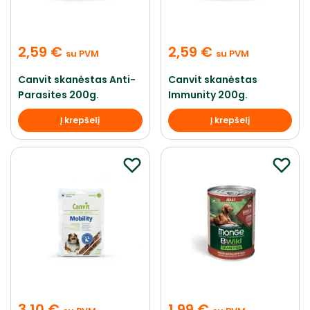
2,59
€
2,59
€
su PVM
su PVM
Canvit skanėstas Anti-
Canvit skanėstas
Parasites 200g.
Immunity 200g.
Į krepšelį
Į krepšelį
3,10
€
1,99
€