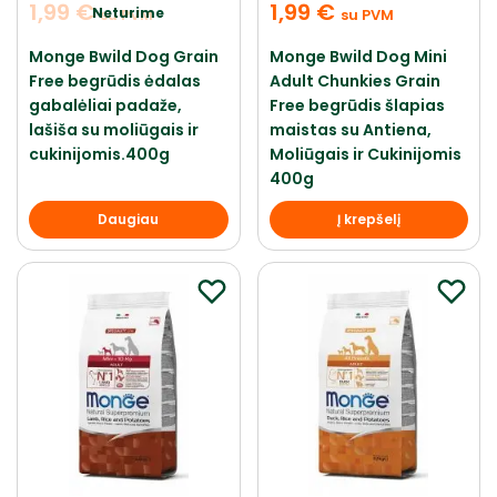
1,99
€
1,99
€
Neturime
su PVM
su PVM
Monge Bwild Dog Grain
Monge Bwild Dog Mini
Free begrūdis ėdalas
Adult Chunkies Grain
gabalėliai padaže,
Free begrūdis šlapias
lašiša su moliūgais ir
maistas su Antiena,
cukinijomis.400g
Moliūgais ir Cukinijomis
400g
Daugiau
Į krepšelį