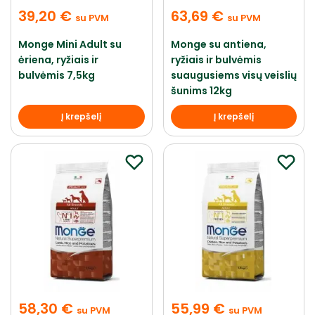
39,20
€
63,69
€
su PVM
su PVM
Monge Mini Adult su
Monge su antiena,
ėriena, ryžiais ir
ryžiais ir bulvėmis
bulvėmis 7,5kg
suaugusiems visų veislių
šunims 12kg
Į krepšelį
Į krepšelį
58,30
€
55,99
€
su PVM
su PVM