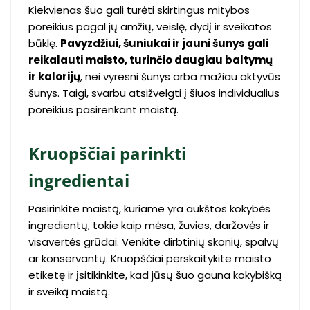
Kiekvienas šuo gali turėti skirtingus mitybos
poreikius pagal jų amžių, veislę, dydį ir sveikatos
būklę.
Pavyzdžiui, šuniukai ir jauni šunys gali
reikalauti maisto, turinčio daugiau baltymų
ir kalorijų
, nei vyresni šunys arba mažiau aktyvūs
šunys. Taigi, svarbu atsižvelgti į šiuos individualius
poreikius pasirenkant maistą.
Kruopščiai parinkti
ingredientai
Pasirinkite maistą, kuriame yra aukštos kokybės
ingredientų, tokie kaip mėsa, žuvies, daržovės ir
visavertės grūdai. Venkite dirbtinių skonių, spalvų
ar konservantų. Kruopščiai perskaitykite maisto
etiketę ir įsitikinkite, kad jūsų šuo gauna kokybišką
ir sveiką maistą.