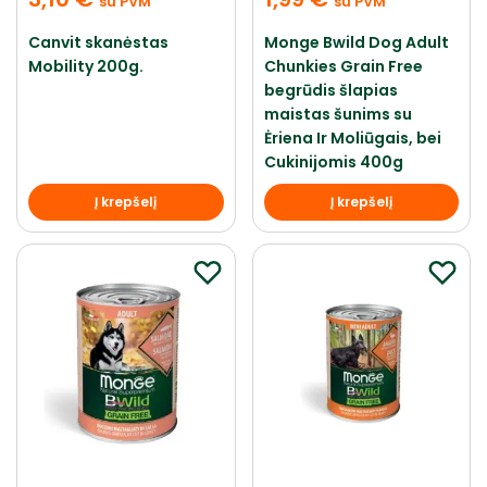
su PVM
su PVM
Canvit skanėstas
Monge Bwild Dog Adult
Mobility 200g.
Chunkies Grain Free
begrūdis šlapias
maistas šunims su
Ėriena Ir Moliūgais, bei
Cukinijomis 400g
Į krepšelį
Į krepšelį