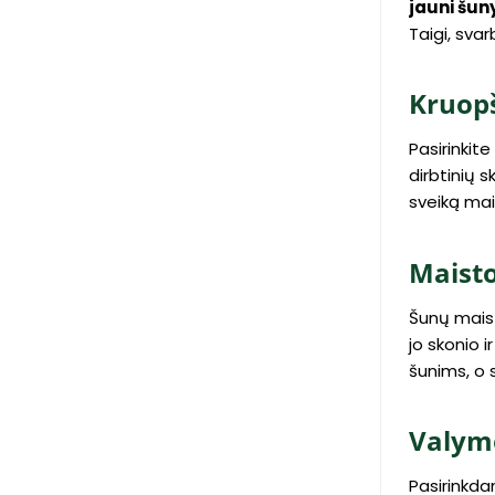
jauni šuny
Taigi, svar
Kruopš
Pasirinkit
dirbtinių s
sveiką mai
Maisto
Šunų maista
jo skonio 
šunims, o 
Valymo
Pasirinkda