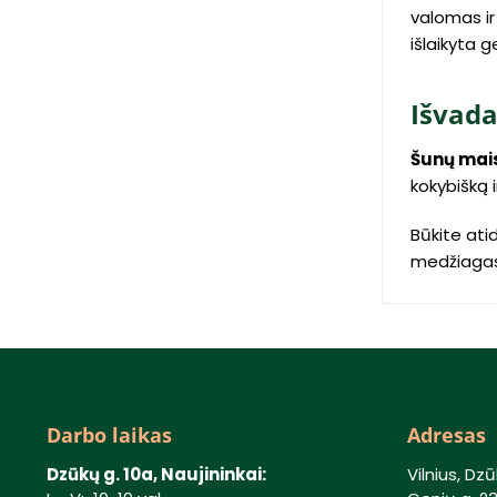
valomas ir
išlaikyta 
Išvad
Šunų mai
kokybišką i
Būkite ati
medžiagas, 
Darbo laikas
Adresas
Dzūkų g. 10a, Naujininkai:
Vilnius, Dzū