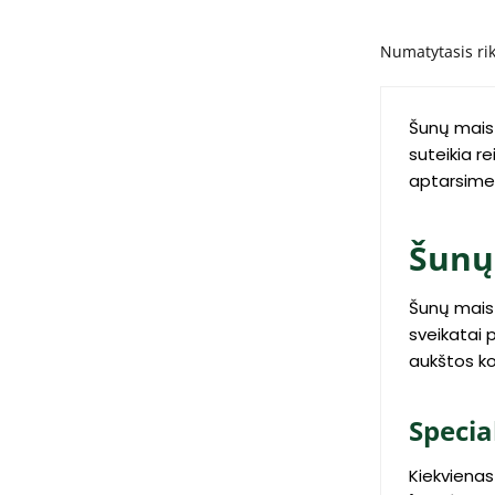
Šunų maist
suteikia r
aptarsime 
Šunų
Šunų maist
sveikatai 
aukštos ko
Specia
Kiekvienas 