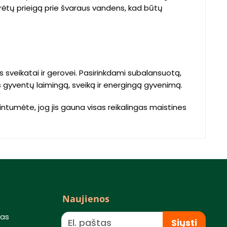
turėtų prieigą prie švaraus vandens, kad būtų
ns sveikatai ir gerovei. Pasirinkdami subalansuotą,
 jis gyventų laimingą, sveiką ir energingą gyvenimą.
intumėte, jog jis gauna visas reikalingas maistines
Naujienos
mas
Siųsti