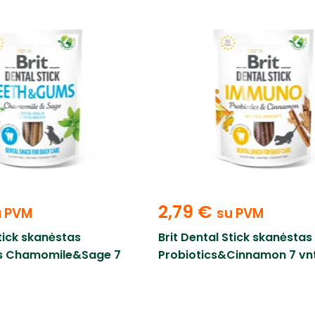
2,79
€
u PVM
su PVM
Stick skanėstas
Brit Dental Stick skanėsta
 Chamomile&Sage 7
Probiotics&Cinnamon 7 vnt