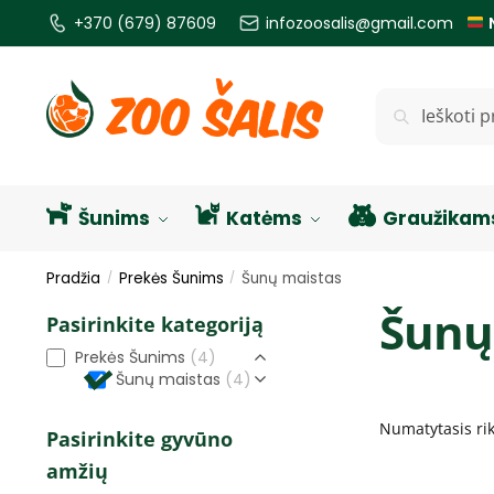
+370 (679) 87609
infozoosalis@gmail.com
Ieškoti
Šunims
Katėms
Graužikam
Pradžia
Prekės Šunims
Šunų maistas
/
/
Šunų
Pasirinkite kategoriją
Prekės Šunims
(4)
Šunų maistas
(4)
Pasirinkite gyvūno
amžių