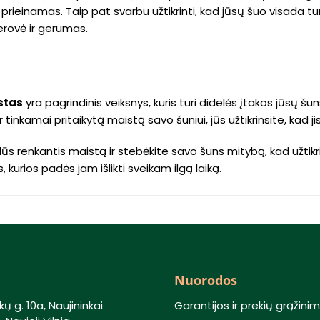
 prieinamas. Taip pat svarbu užtikrinti, kad jūsų šuo visada 
gerovė ir gerumas.
a
stas
yra pagrindinis veiksnys, kuris turi didelės įtakos jūsų šu
r tinkamai pritaikytą maistą savo šuniui, jūs užtikrinsite, kad
dūs renkantis maistą ir stebėkite savo šuns mitybą, kad užtikr
kurios padės jam išlikti sveikam ilgą laiką.
Nuorodos
kų g. 10a, Naujininkai
Garantijos ir prekių grąžini