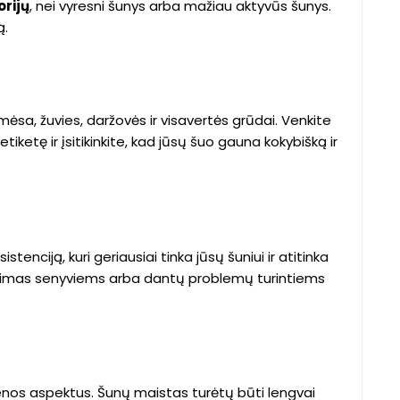
orijų
, nei vyresni šunys arba mažiau aktyvūs šunys.
ą.
mėsa, žuvies, daržovės ir visavertės grūdai. Venkite
iketę ir įsitikinkite, kad jūsų šuo gauna kokybišką ir
tenciją, kuri geriausiai tinka jūsų šuniui ir atitinka
irinkimas senyviems arba dantų problemų turintiems
ienos aspektus. Šunų maistas turėtų būti lengvai