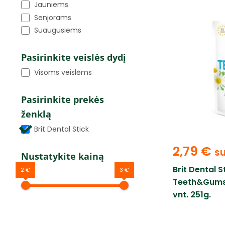
Jauniems
Senjorams
Suaugusiems
Pasirinkite veislės dydį
Visoms veislėms
Pasirinkite prekės
ženklą
Brit Dental Stick
2,79
€
s
Nustatykite kainą
Brit Dental 
2 €
3 €
Teeth&Gums
vnt. 251g.