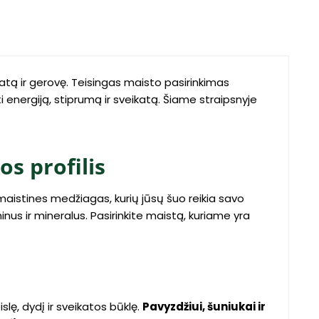
katą ir gerovę. Teisingas maisto pasirinkimas
i energiją, stiprumą ir sveikatą. Šiame straipsnyje
s profilis
maistines medžiagas, kurių jūsų šuo reikia savo
inus ir mineralus. Pasirinkite maistą, kuriame yra
slę, dydį ir sveikatos būklę.
Pavyzdžiui, šuniukai ir