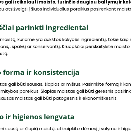
s gali reikalauti maisto, turinčio daugiau baltymų ir kal
bu atsižvelgti į šiuos individualius poreikius pasirenkant maist
čiai parinkti ingredientai
e maistą, kuriame yra aukštos kokybės ingredientų, tokie kaip 
konių, spalvų ar konservantų. Kruopščiai perskaitykite maisto et
stą.
 forma ir konsistencija
s gali būti sausas, šlapias ar mišrus. Pasirinkite formą ir konsis
ir mitybos poreikius. Šlapias maistas gali būti geresnis pas
sausas maistas gali būti patogesnis ir ekonomiškesnis.
 ir higienos lengvata
mi sausą ar šlapią maistą, atkreipkite dėmesį į valymo ir hig