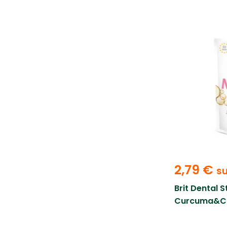
2,79
€
s
Brit Dental 
Curcuma&Col