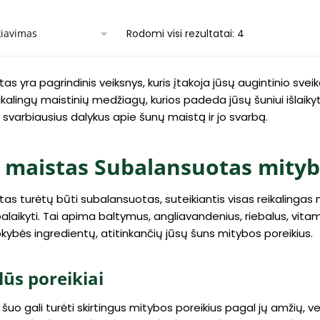
Rodomi visi rezultatai: 4
as yra pagrindinis veiksnys, kuris įtakoja jūsų augintinio svei
eikalingų maistinių medžiagų, kurios padeda jūsų šuniui išlaikyt
svarbiausius dalykus apie šunų maistą ir jo svarbą.
 maistas Subalansuotas mitybo
as turėtų būti subalansuotas, suteikiantis visas reikalingas 
palaikyti. Tai apima baltymus, angliavandenius, riebalus, vitam
kybės ingredientų, atitinkančių jūsų šuns mitybos poreikius.
lūs poreikiai
šuo gali turėti skirtingus mitybos poreikius pagal jų amžių, vei