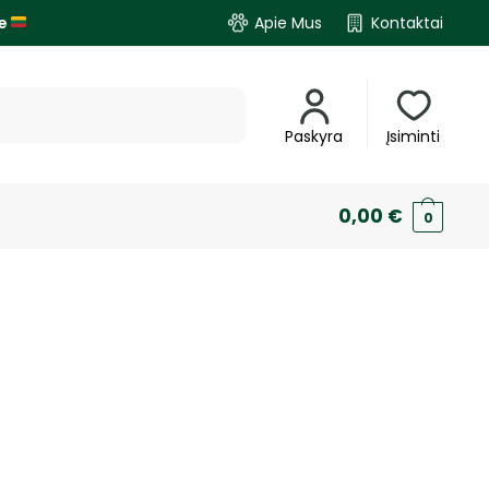
je
Apie Mus
Kontaktai
Paskyra
Įsiminti
0,00
€
0