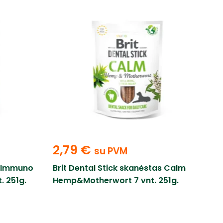
2,79
€
su PVM
s Immuno
Brit Dental Stick skanėstas Calm
. 251g.
Hemp&Motherwort 7 vnt. 251g.