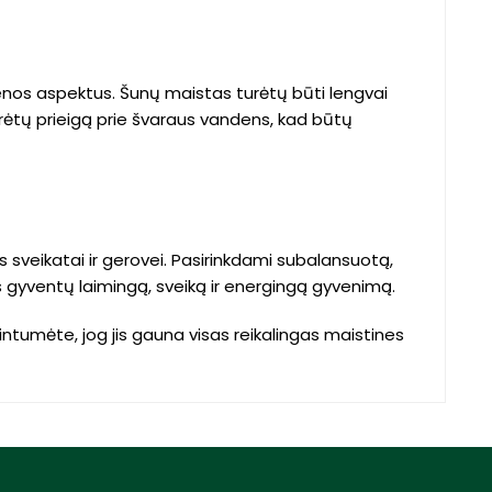
ienos aspektus. Šunų maistas turėtų būti lengvai
turėtų prieigą prie švaraus vandens, kad būtų
ns sveikatai ir gerovei. Pasirinkdami subalansuotą,
 jis gyventų laimingą, sveiką ir energingą gyvenimą.
intumėte, jog jis gauna visas reikalingas maistines