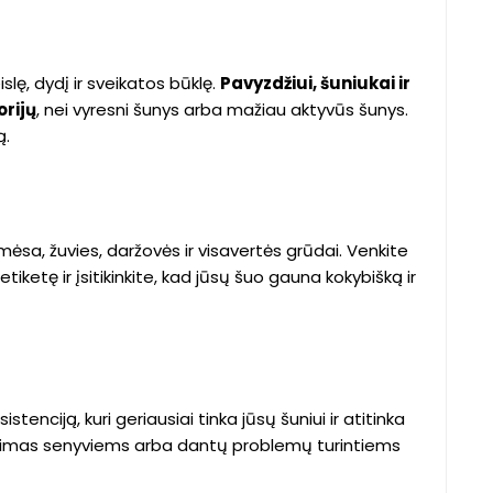
slę, dydį ir sveikatos būklę.
Pavyzdžiui, šuniukai ir
orijų
, nei vyresni šunys arba mažiau aktyvūs šunys.
ą.
mėsa, žuvies, daržovės ir visavertės grūdai. Venkite
iketę ir įsitikinkite, kad jūsų šuo gauna kokybišką ir
tenciją, kuri geriausiai tinka jūsų šuniui ir atitinka
irinkimas senyviems arba dantų problemų turintiems