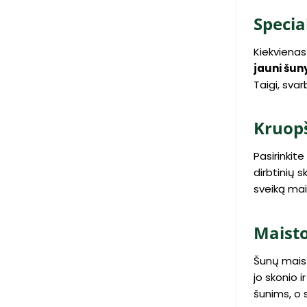
Specia
Kiekvienas 
jauni šuny
Taigi, svar
Kruopš
Pasirinkit
dirbtinių s
sveiką mai
Maisto
Šunų maista
jo skonio 
šunims, o 