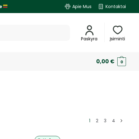
je
Apie Mus
Kontaktai
Paskyra
Įsiminti
0,00
€
0
1
2
3
4