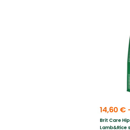
14,60
€
Brit Care Hi
Lamb&Rice s