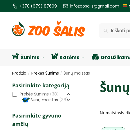
+370 (679) 87609
infozoosalis@gmail.com
Ieškoti
Šunims
Katėms
Graužikam
Pradžia
Prekės Šunims
Šunų maistas
/
/
Šunų
Pasirinkite kategoriją
Prekės Šunims
(38)
Šunų maistas
(38)
Pasirinkite gyvūno
amžių