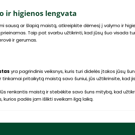
 ir higienos lengvata
mi sausą ar šlapią maistą, atkreipkite dėmesį į valymo ir hig
 prieinamas. Taip pat svarbu užtikrinti, kad jūsų šuo visada 
gerovė ir gerumas.
a
stas
yra pagrindinis veiksnys, kuris turi didelės įtakos jūsų šu
r tinkamai pritaikytą maistą savo šuniui, jūs užtikrinsite, kad
dūs renkantis maistą ir stebėkite savo šuns mitybą, kad užtikr
kurios padės jam išlikti sveikam ilgą laiką.