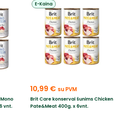
E-Kaina
10,99
€
su PVM
s Mono
Brit Care konservai šunims Chicken
6 vnt.
Pate&Meat 400g. x 6vnt.