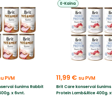
E-Kaina
11,99
€
su PVM
su PVM
nservai šunims Rabbit
Brit Care konservai šunim
00g. x 6vnt.
Protein Lamb&Rice 400g. x