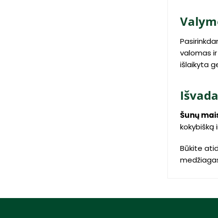
Valymo
Pasirinkda
valomas ir
išlaikyta 
Išvad
Šunų mai
kokybišką i
Būkite ati
medžiagas, 