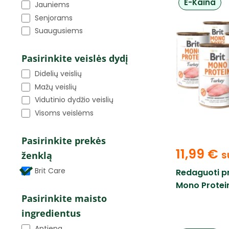
E-Kaina
Jauniems
Senjorams
Suaugusiems
Pasirinkite veislės dydį
Didelių veislių
Mažų veislių
Vidutinio dydžio veislių
Visoms veislėms
Pasirinkite prekės
11,99
€
s
ženklą
Brit Care
Redaguoti p
Mono Protein
Pasirinkite maisto
ingredientus
Antiena