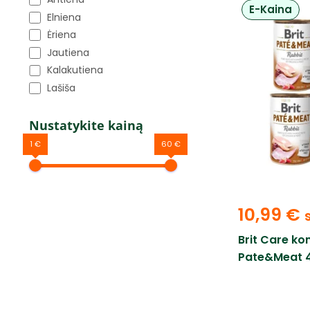
E-Kaina
Elniena
Ėriena
Jautiena
Kalakutiena
Lašiša
Nustatykite kainą
1 €
60 €
10,99
€
Brit Care ko
Pate&Meat 4