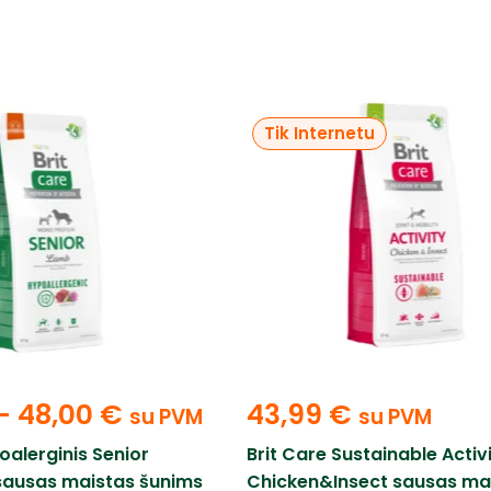
Tik Internetu
–
48,00
€
43,99
€
su PVM
su PVM
poalerginis Senior
Brit Care Sustainable Activ
ausas maistas šunims
Chicken&Insect sausas ma