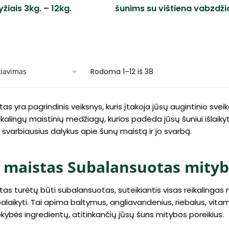
yžiais 3kg. – 12kg.
šunims su vištiena vabzdžia
Rodoma 1–12 iš 38
as yra pagrindinis veiksnys, kuris įtakoja jūsų augintinio svei
eikalingų maistinių medžiagų, kurios padeda jūsų šuniui išlaikyt
svarbiausius dalykus apie šunų maistą ir jo svarbą.
 maistas Subalansuotas mitybo
as turėtų būti subalansuotas, suteikiantis visas reikalingas 
palaikyti. Tai apima baltymus, angliavandenius, riebalus, vitam
kybės ingredientų, atitinkančių jūsų šuns mitybos poreikius.