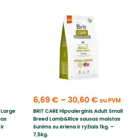
6,69
€
–
30,60
€
su PVM
 Large
BRIT CARE Hipoalerginis Adult Small
sas
Breed Lamb&Rice sausas maistas
ir
šunims su ėriena ir ryžiais 1kg. –
7,5kg.