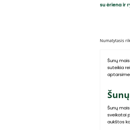
su ėriena ir r
Šunų maist
suteikia r
aptarsime 
Šunų
Šunų maist
sveikatai 
aukštos ko