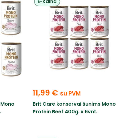
E-Kaina
11,99
€
su PVM
s Mono
Brit Care konservai šunims Mono
.
Protein Beef 400g. x 6vnt.