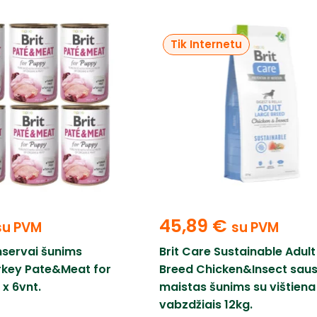
Tik Internetu
45,89
€
su PVM
su PVM
nservai šunims
Brit Care Sustainable Adult
key Pate&Meat for
Breed Chicken&Insect sau
x 6vnt.
maistas šunims su vištiena 
vabzdžiais 12kg.