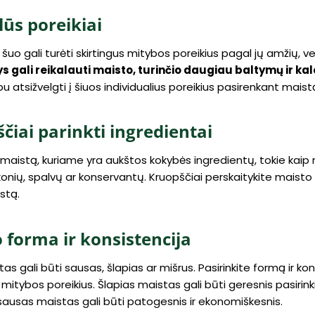
lūs poreikiai
šuo gali turėti skirtingus mitybos poreikius pagal jų amžių, vei
s gali reikalauti maisto, turinčio daugiau baltymų ir kal
bu atsižvelgti į šiuos individualius poreikius pasirenkant maist
čiai parinkti ingredientai
e maistą, kuriame yra aukštos kokybės ingredientų, tokie kaip 
konių, spalvų ar konservantų. Kruopščiai perskaitykite maisto et
stą.
 forma ir konsistencija
s gali būti sausas, šlapias ar mišrus. Pasirinkite formą ir konsis
ir mitybos poreikius. Šlapias maistas gali būti geresnis pas
sausas maistas gali būti patogesnis ir ekonomiškesnis.