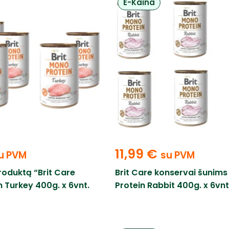
E-Kaina
11,99
€
u PVM
su PVM
roduktą “Brit Care
Brit Care konservai šunim
 Turkey 400g. x 6vnt.
Protein Rabbit 400g. x 6vnt