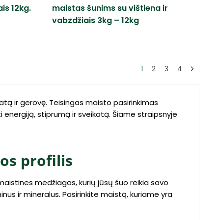
is 12kg.
maistas šunims su vištiena ir
vabzdžiais 3kg – 12kg
1
2
3
4
katą ir gerovę. Teisingas maisto pasirinkimas
i energiją, stiprumą ir sveikatą. Šiame straipsnyje
s profilis
maistines medžiagas, kurių jūsų šuo reikia savo
inus ir mineralus. Pasirinkite maistą, kuriame yra