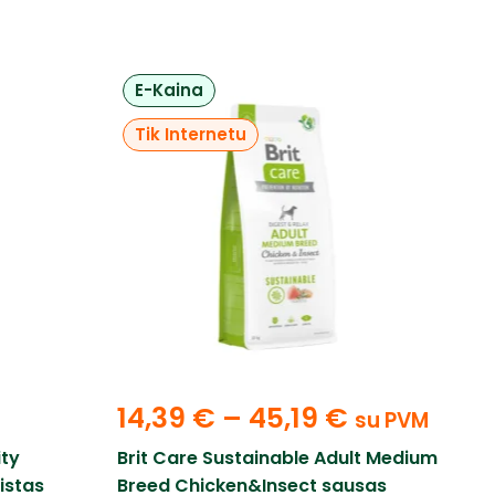
E-Kaina
Tik Internetu
14,39
€
–
45,19
€
su PVM
ity
Brit Care Sustainable Adult Medium
istas
Breed Chicken&Insect sausas