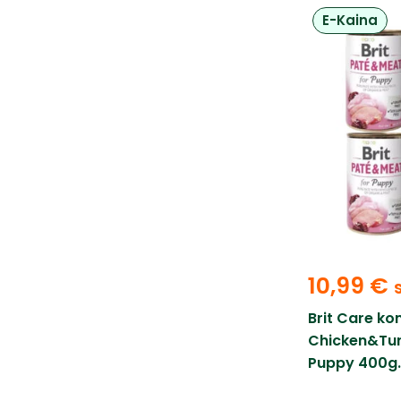
E-Kaina
10,99
€
Brit Care ko
Chicken&Tur
Puppy 400g. 