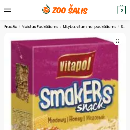
0
Pradžia
Maistas Paukščiams
Mityba, vitaminai paukščiams
Skanėstai paukščiams
/
/
/