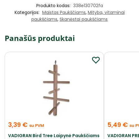
Produkto kodas:
338e130702fa
Kategorijos:
Maistas Paukščiams
,
Mityba, vitaminai
paukščiams
,
Skanėstai paukščiams
Panašūs produktai
3,39
€
5,49
€
su PVM
su 
VADIGRAN Bird Tree Laipynė Paukščiams
VADIGRAN PRE