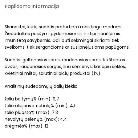
Papildoma informacija
Skanėstai, kurių sudėtis praturtinta maistingu medumi.
Žiedadulkės pasižymi gydomosiomis ir stiprinančiomis
imunitetą savybėmis. Gali būti sėkmingai skiriami tiek
sveikoms, tiek sergančioms ar susilpnėjusioms papūgoms.
Sudėtis: geltonosios soros, raudonosios soros, lukštentos
avižos, raudonosios sorgos, linų sėmenys, kanapių sėklos,
kvietiniai miltai, šalutiniai bičių produktai (1%).
Analitinių sudedamųjų dalių kiekis:
žalių baltymų% (min): 9,7
žalio aliejaus ir riebalų% (min): 4,1
žalio pluošto% (max): 7.3
nevalytų pelenų% (max): 4,4
drėgmės% (max): 12