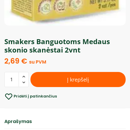
Smakers Banguotoms Medaus
skonio skanėstai 2vnt
2,69
€
su PVM
Į krepšelį
Pridėti į patinkančius
Aprašymas