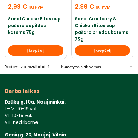
2,99
€
2,99
€
su PVM
su PVM
Sanal Cheese Bites cup
Sanal Cranberry &
pašaro papildas
Chicken Bites cup
katėms 75g
pašaro priedas katėms
75g
Į krepšelį
Į krepšelį
Rodomi visi rezultatai: 4
Darbo laikas
Dzūkų g. 10a, Naujininkai:
I – V: 10-19 val.
VI: 10-15 val.
VII: nedirbame
Genių g. 23, Naujoji Vilnia: