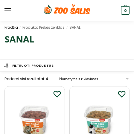
0
Pradžia
Produkto Prekės ženklas
SANAL
/
/
SANAL
FILTRUOTI PRODUKTUS
Rodomi visi rezultatai: 4