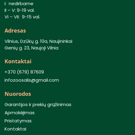
I: nedirbame
II – V: 9-19 val.
VI – VII: 9-15 val.
Adresas
Vilnius, Dzūkų g. 10a, Naujininkai
Genių g. 23, Naujoji Vilnia
Kontaktai
+370 (679) 87609
infozoosalis@gmail.com
Nuorodos
Garantijos ir prekių grąžinimas
Apmokėjimas
Pristatymas
Kontaktai