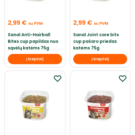
2,99
€
2,99
€
su PVM
su PVM
Sanal Anti-Hairball
Sanal Joint care bits
Bites cup papildas nuo
cup pašaro priedas
sąvėlų katėms 75g
katėms 75g
Į krepšelį
Į krepšelį