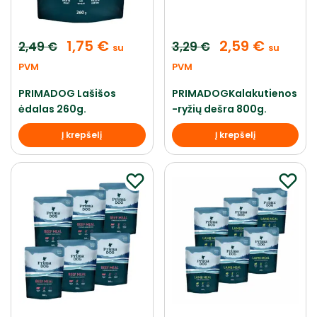
1,75
€
2,59
€
2,49
€
3,29
€
su
su
PVM
PVM
PRIMADOG Lašišos
PRIMADOGKalakutienos
ėdalas 260g.
-ryžių dešra 800g.
Į krepšelį
Į krepšelį