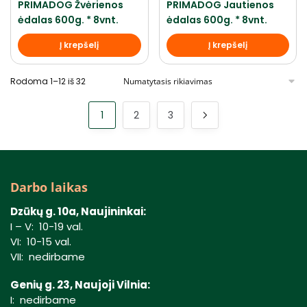
PRIMADOG Žvėrienos
PRIMADOG Jautienos
ėdalas 600g. * 8vnt.
ėdalas 600g. * 8vnt.
Į krepšelį
Į krepšelį
Rodoma 1–12 iš 32
1
2
3
Darbo laikas
Dzūkų g. 10a, Naujininkai:
I – V: 10-19 val.
VI: 10-15 val.
VII: nedirbame
Genių g. 23, Naujoji Vilnia:
I: nedirbame