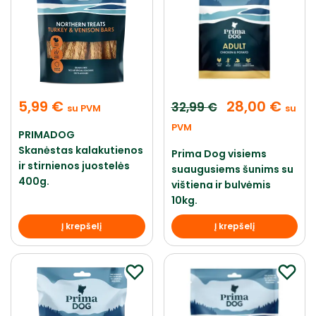
5,99
€
28,00
€
32,99
€
su PVM
su
PVM
PRIMADOG
Skanėstas kalakutienos
Prima Dog visiems
ir stirnienos juostelės
suaugusiems šunims su
400g.
vištiena ir bulvėmis
10kg.
Į krepšelį
Į krepšelį