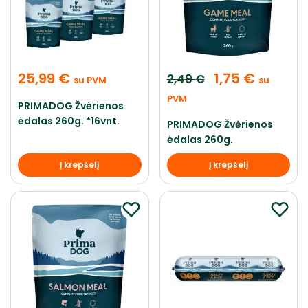
25,99
€
1,75
€
2,49
€
su PVM
su
PVM
PRIMADOG Žvėrienos
ėdalas 260g. *16vnt.
PRIMADOG Žvėrienos
ėdalas 260g.
Į krepšelį
Į krepšelį