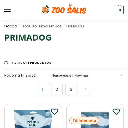
0
Pradžia
Produkto Prekės ženklas
PRIMADOG
/
/
PRIMADOG
FILTRUOTI PRODUKTUS
Rodoma 1–12 iš 32
1
2
3
Tik Internetu