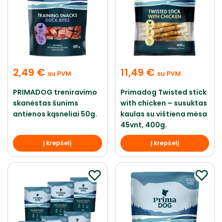
2,49
€
11,49
€
su PVM
su PVM
PRIMADOG treniravimo
Primadog Twisted stick
skanėstas šunims
with chicken – susuktas
antienos kąsneliai 50g.
kaulas su vištiena mėsa
45vnt, 400g.
Į krepšelį
Į krepšelį