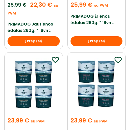
22,30
€
25,99
€
25,99
€
su
su PVM
PVM
PRIMADOG Ėrienos
ėdalas 260g. * 16vnt.
PRIMADOG Jautienos
ėdalas 260g. * 16vnt.
Į krepšelį
Į krepšelį
23,99
€
23,99
€
su PVM
su PVM