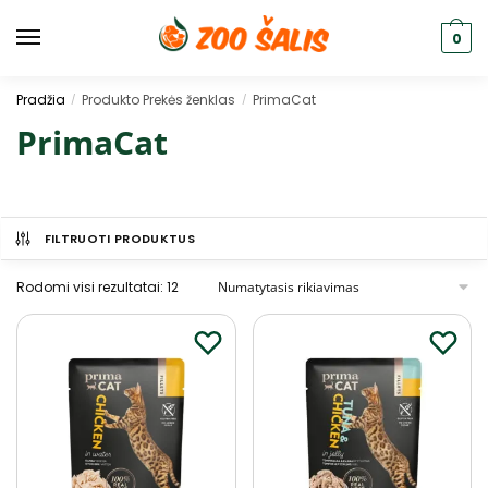
0
Pradžia
Produkto Prekės ženklas
PrimaCat
/
/
PrimaCat
FILTRUOTI PRODUKTUS
Rodomi visi rezultatai: 12