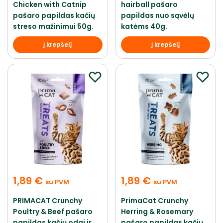
Chicken with Catnip
hairball pašaro
pašaro papildas kačių
papildas nuo sąvėlų
streso mažinimui 50g.
katėms 40g.
Į krepšelį
Į krepšelį
1,89
€
1,89
€
su PVM
su PVM
PRIMACAT Crunchy
PrimaCat Crunchy
Poultry & Beef pašaro
Herring & Rosemary
papildas kačių odai ir
pašaro papildas kačių