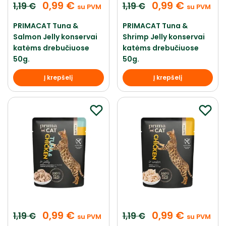
0,99
€
0,99
€
1,19
€
1,19
€
su PVM
su PVM
PRIMACAT Tuna &
PRIMACAT Tuna &
Salmon Jelly konservai
Shrimp Jelly konservai
katėms drebučiuose
katėms drebučiuose
50g.
50g.
Į krepšelį
Į krepšelį
0,99
€
0,99
€
1,19
€
1,19
€
su PVM
su PVM