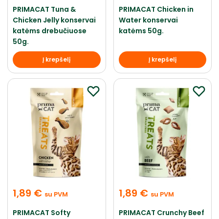
PRIMACAT Tuna &
PRIMACAT Chicken in
Chicken Jelly konservai
Water konservai
katėms drebučiuose
katėms 50g.
50g.
Į krepšelį
Į krepšelį
1,89
€
1,89
€
su PVM
su PVM
PRIMACAT Softy
PRIMACAT Crunchy Beef