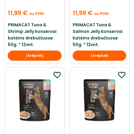
11,99
€
11,99
€
su PVM
su PVM
PRIMACAT Tuna &
PRIMACAT Tuna &
Shrimp Jelly konservai
Salmon Jelly konservai
katėms drebučiuose
katėms drebučiuose
50g. * 12vnt.
50g. * 12vnt.
Į krepšelį
Į krepšelį