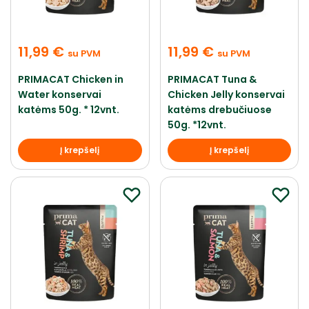
11,99
€
11,99
€
su PVM
su PVM
PRIMACAT Chicken in
PRIMACAT Tuna &
Water konservai
Chicken Jelly konservai
katėms 50g. * 12vnt.
katėms drebučiuose
50g. *12vnt.
Į krepšelį
Į krepšelį