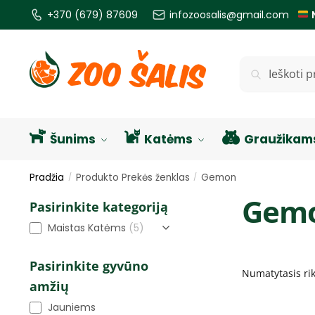
+370 (679) 87609
infozoosalis@gmail.com
Ieškoti
Šunims
Katėms
Graužikam
Pradžia
Produkto Prekės ženklas
Gemon
/
/
Gem
Pasirinkite kategoriją
Maistas Katėms
(5)
Pasirinkite gyvūno
amžių
Jauniems