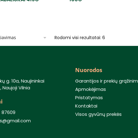
Rodomi visi rezultatai: 6
Nuorodos
kų g. 10a, Naujininkai
Garantijos ir prekių grąžini
 Naujoji Vilnia
Apmokėjimas
Pristatymas
i
Kontaktai
) 87609
Visos gyvūnų prekės
lis@gmail.com