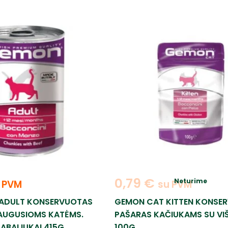
0,79
€
Neturime
 PVM
su PVM
ADULT KONSERVUOTAS
GEMON CAT KITTEN KONSE
AUGUSIOMS KATĖMS.
PAŠARAS KAČIUKAMS SU VI
ABALIUKAI 415G
100G