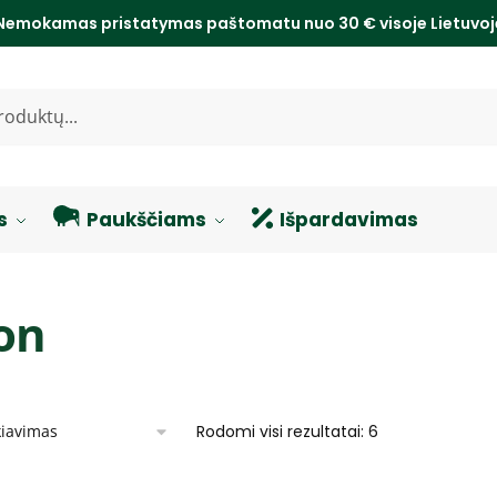
Nemokamas pristatymas paštomatu nuo 30 € visoje Lietuvo
s
Paukščiams
Išpardavimas
on
Rodomi visi rezultatai: 6