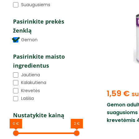
Suaugusiems
Pasirinkite prekės
ženklą
Gemon
Pasirinkite maisto
ingredientus
Jautiena
Kalakutiena
Krevetės
1,59
€
su
Lašiša
Gemon adult
suagusioms k
Nustatykite kainą
krevetėmis 
0 €
2 €