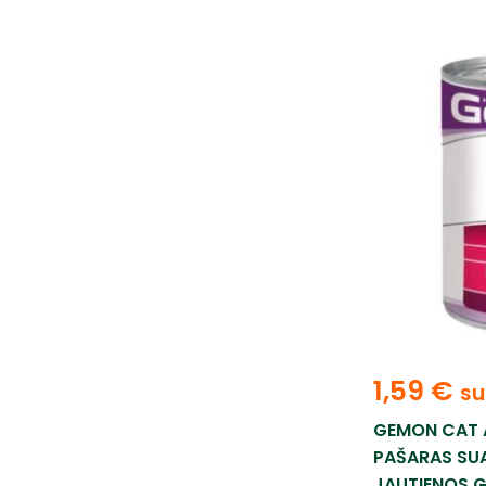
1,59
€
su
GEMON CAT 
PAŠARAS SU
JAUTIENOS G