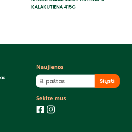
KALAKUTIENA 415G
Naujienos
mas
Siųsti
Sekite mus