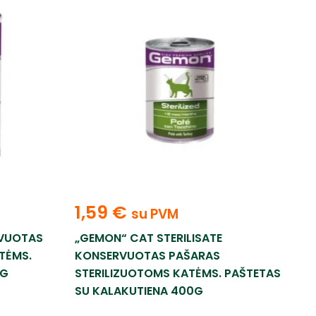
1,59
€
su PVM
RVUOTAS
„GEMON“ CAT STERILISATE
TĖMS.
KONSERVUOTAS PAŠARAS
0G
STERILIZUOTOMS KATĖMS. PAŠTETAS
SU KALAKUTIENA 400G