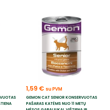
1,59
€
su PVM
RVUOTAS
GEMON CAT SENIOR KONSERVUOTAS
ŠTIENA
PAŠARAS KATĖMS NUO 11 METŲ
MĖSOS GABALIUKAI. VIŠTIENA IR