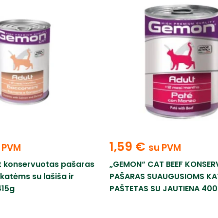
1,59
€
 PVM
su PVM
 konservuotas pašaras
„GEMON“ CAT BEEF KONSE
atėms su lašiša ir
PAŠARAS SUAUGUSIOMS KA
415g
PAŠTETAS SU JAUTIENA 40