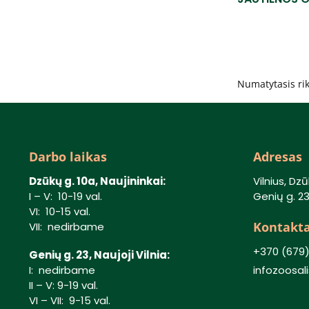
Darbo laikas
Adresas
Dzūkų g. 10a, Naujininkai:
Vilnius, Dzū
I – V: 10-19 val.
Genių g. 23,
VI: 10-15 val.
Kontakta
VII: nedirbame
+370 (679
Genių g. 23, Naujoji Vilnia:
I: nedirbame
infozoosa
II – V: 9-19 val.
VI – VII: 9-15 val.