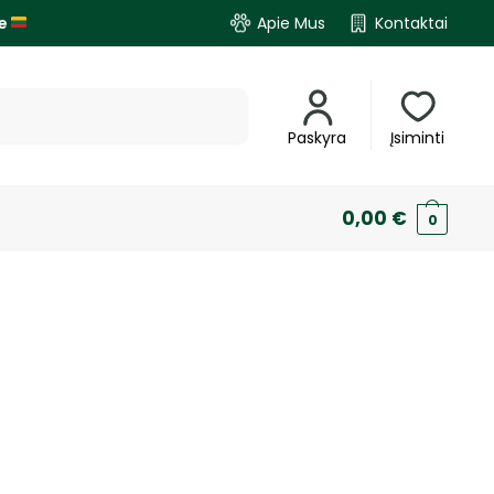
je
Apie Mus
Kontaktai
Paskyra
Įsiminti
0,00
€
0