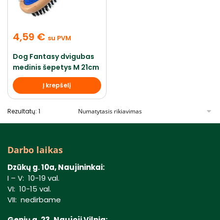
4,59
€
su PVM
Dog Fantasy dvigubas
medinis šepetys M 21cm
Į krepšelį
Rezultatų: 1
Darbo laikas
Dzūkų g. 10a, Naujininkai:
I – V: 10-19 val.
VI: 10-15 val.
VII: nedirbame
Genių g. 23, Naujoji Vilnia: