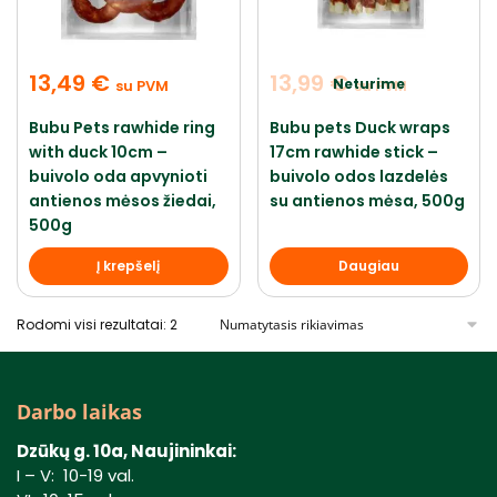
13,49
€
13,99
€
Neturime
su PVM
su PVM
Bubu Pets rawhide ring
Bubu pets Duck wraps
with duck 10cm –
17cm rawhide stick –
buivolo oda apvynioti
buivolo odos lazdelės
antienos mėsos žiedai,
su antienos mėsa, 500g
500g
Į krepšelį
Daugiau
Rodomi visi rezultatai: 2
Darbo laikas
Dzūkų g. 10a, Naujininkai:
I – V: 10-19 val.