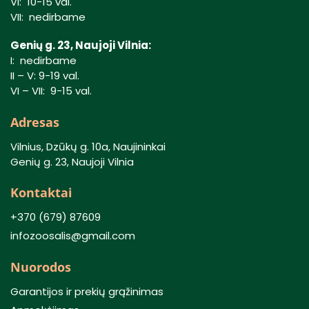
VI: 10-15 val.
VII: nedirbame
Genių g. 23, Naujoji Vilnia:
I: nedirbame
II – V: 9-19 val.
VI – VII: 9-15 val.
Adresas
Vilnius, Dzūkų g. 10a, Naujininkai
Genių g. 23, Naujoji Vilnia
Kontaktai
+370 (679) 87609
infozoosalis@gmail.com
Nuorodos
Garantijos ir prekių grąžinimas