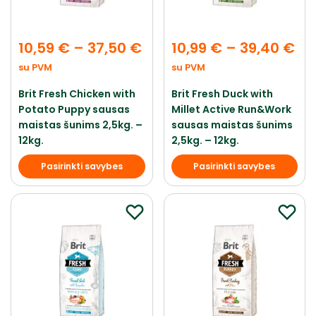
10,59
€
–
37,50
€
10,99
€
–
39,40
€
su PVM
su PVM
Brit Fresh Chicken with
Brit Fresh Duck with
Potato Puppy sausas
Millet Active Run&Work
maistas šunims 2,5kg. –
sausas maistas šunims
12kg.
2,5kg. – 12kg.
Pasirinkti savybes
Pasirinkti savybes