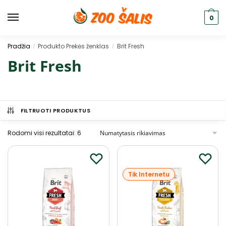
0
Pradžia
Produkto Prekės ženklas
Brit Fresh
/
/
Brit Fresh
FILTRUOTI PRODUKTUS
Rodomi visi rezultatai: 6
Tik Internetu