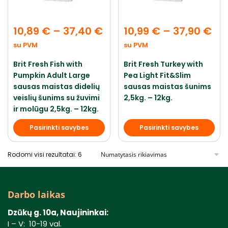
10,89
€
–
37,40
€
10,99
€
–
37,90
€
su PVM
su PVM
Brit Fresh Fish with
Brit Fresh Turkey with
Pumpkin Adult Large
Pea Light Fit&Slim
sausas maistas didelių
sausas maistas šunims
veislių šunims su žuvimi
2,5kg. – 12kg.
ir molūgu 2,5kg. – 12kg.
Pasirinkti savybes
Pasirinkti savybes
Rodomi visi rezultatai: 6
Darbo laikas
Dzūkų g. 10a, Naujininkai:
I – V: 10-19 val.