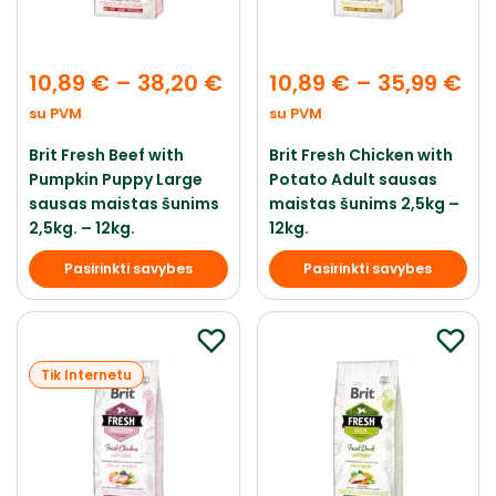
10,89
€
–
38,20
€
10,89
€
–
35,99
€
su PVM
su PVM
Brit Fresh Beef with
Brit Fresh Chicken with
Pumpkin Puppy Large
Potato Adult sausas
sausas maistas šunims
maistas šunims 2,5kg –
2,5kg. – 12kg.
12kg.
Pasirinkti savybes
Pasirinkti savybes
Tik Internetu