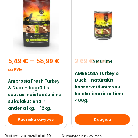
5,49
€
–
58,99
€
2,69
€
Neturime
su PVM
su PVM
AMBROSIA Turkey &
Duck – natūralūs
Ambrosia Fresh Turkey
konservai šunims su
& Duck – begrūdis
kalakutiena ir antiena
sausas maistas šunims
400g.
su kalakutiena ir
antiena 1kg. – 12kg.
Pasirinkti savybes
Daugiau
Rodomi visi rezultatai: 10