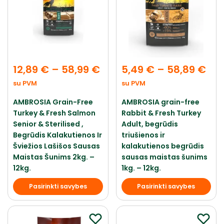
12,89
€
–
58,99
€
5,49
€
–
58,89
€
su PVM
su PVM
AMBROSIA Grain-Free
AMBROSIA grain-free
Turkey & Fresh Salmon
Rabbit & Fresh Turkey
Senior & Sterilised ,
Adult, begrūdis
Begrūdis Kalakutienos Ir
triušienos ir
Šviežios Lašišos Sausas
kalakutienos begrūdis
Maistas Šunims 2kg. –
sausas maistas šunims
12kg.
1kg. – 12kg.
Pasirinkti savybes
Pasirinkti savybes