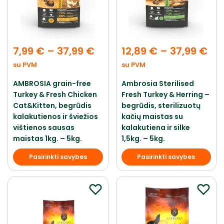
7,99
€
–
37,99
€
12,89
€
–
37,99
€
su PVM
su PVM
AMBROSIA grain-free
Ambrosia Sterilised
Turkey & Fresh Chicken
Fresh Turkey & Herring –
Cat&Kitten, begrūdis
begrūdis, sterilizuotų
kalakutienos ir šviežios
kačių maistas su
vištienos sausas
kalakutiena ir silke
maistas 1kg. – 5kg.
1,5kg. – 5kg.
Pasirinkti savybes
Pasirinkti savybes