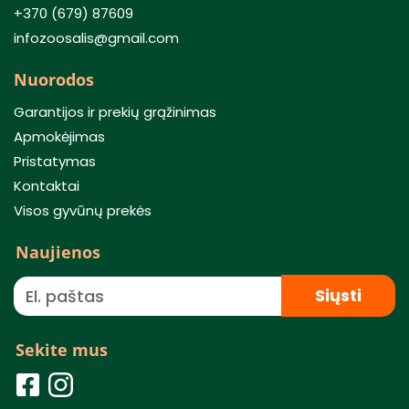
+370 (679) 87609
infozoosalis@gmail.com
Nuorodos
Garantijos ir prekių grąžinimas
Apmokėjimas
Pristatymas
Kontaktai
Visos gyvūnų prekės
Naujienos
Siųsti
Sekite mus