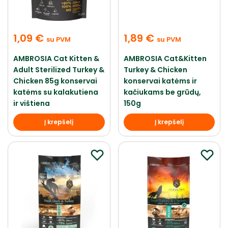
1,09
€
1,89
€
su PVM
su PVM
AMBROSIA Cat Kitten &
AMBROSIA Cat&Kitten
Adult Sterilized Turkey &
Turkey & Chicken
Chicken 85g konservai
konservai katėms ir
katėms su kalakutiena
kačiukams be grūdų,
ir vištiena
150g
Į krepšelį
Į krepšelį