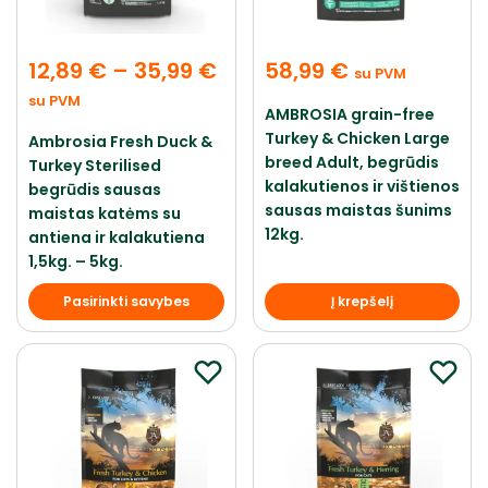
12,89
€
–
35,99
€
58,99
€
su PVM
su PVM
AMBROSIA grain-free
Turkey & Chicken Large
Ambrosia Fresh Duck &
breed Adult, begrūdis
Turkey Sterilised
kalakutienos ir vištienos
begrūdis sausas
sausas maistas šunims
maistas katėms su
12kg.
antiena ir kalakutiena
1,5kg. – 5kg.
Pasirinkti savybes
Į krepšelį