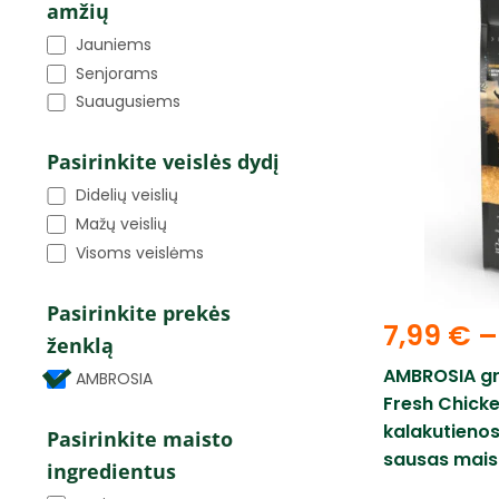
amžių
Jauniems
Senjorams
Suaugusiems
Pasirinkite veislės dydį
Didelių veislių
Mažų veislių
Visoms veislėms
Pasirinkite prekės
7,99
€
–
ženklą
AMBROSIA gr
AMBROSIA
Fresh Chick
kalakutienos 
Pasirinkite maisto
sausas maist
ingredientus