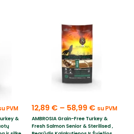
12,89
€
–
58,99
€
su PVM
su PVM
Turkey &
AMBROSIA Grain-Free Turkey &
uotų
Fresh Salmon Senior & Sterilised ,
 ir silke
Begrūdis Kalakutienos Ir Šviežios