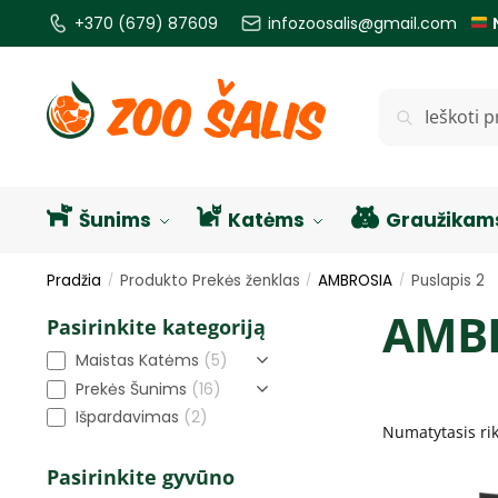
+370 (679) 87609
infozoosalis@gmail.com
Ieškoti
Šunims
Katėms
Graužikam
Pradžia
Produkto Prekės ženklas
AMBROSIA
Puslapis 2
/
/
/
AMB
Pasirinkite kategoriją
Maistas Katėms
(5)
Prekės Šunims
(16)
Išpardavimas
(2)
Pasirinkite gyvūno