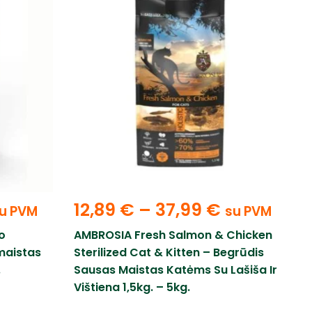
12,89
€
–
37,99
€
u PVM
su PVM
o
AMBROSIA Fresh Salmon & Chicken
maistas
Sterilized Cat & Kitten – Begrūdis
.
Sausas Maistas Katėms Su Lašiša Ir
Vištiena 1,5kg. – 5kg.