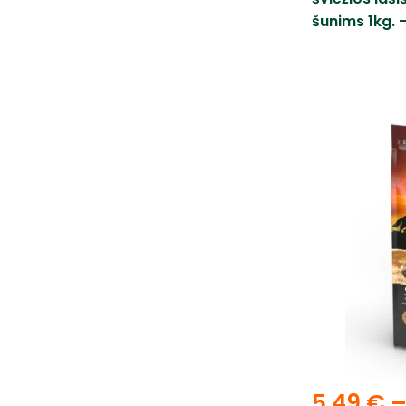
šunims 1kg. –
5,49
€