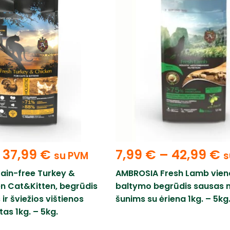
37,99
€
7,99
€
–
42,99
€
su PVM
s
ain-free Turkey &
AMBROSIA Fresh Lamb vien
en Cat&Kitten, begrūdis
baltymo begrūdis sausas 
ir šviežios vištienos
šunims su ėriena 1kg. – 5kg
as 1kg. – 5kg.