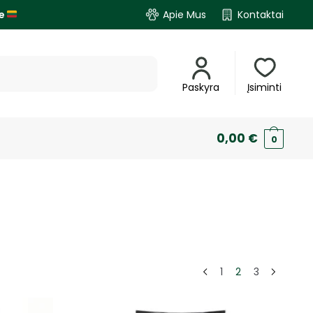
je
Apie Mus
Kontaktai
Paskyra
Įsiminti
0,00
€
0
1
2
3