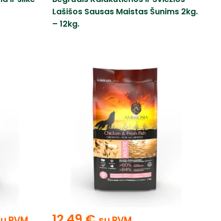
Lašišos Sausas Maistas Šunims 2kg.
– 12kg.
12,49
€
su PVM
su PVM