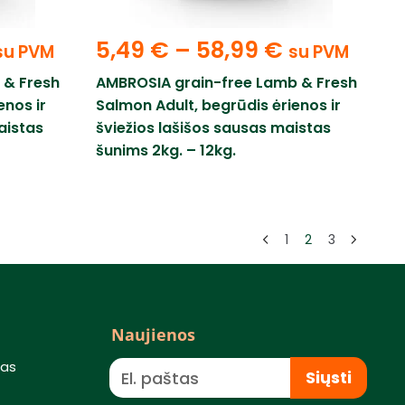
5,49
€
–
58,99
€
su PVM
su PVM
 & Fresh
AMBROSIA grain-free Lamb & Fresh
enos ir
Salmon Adult, begrūdis ėrienos ir
aistas
šviežios lašišos sausas maistas
šunims 2kg. – 12kg.
1
2
3
Naujienos
mas
Siųsti