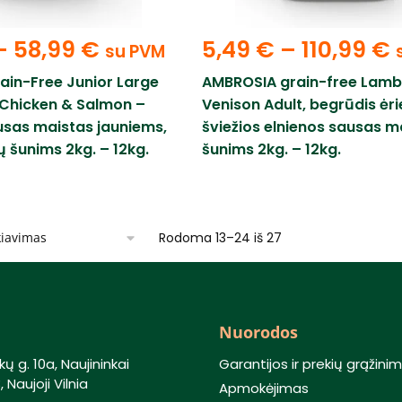
–
58,99
€
5,49
€
–
110,99
€
su PVM
ain-Free Junior Large
AMBROSIA grain-free Lamb
 Chicken & Salmon –
Venison Adult, begrūdis ėri
usas maistas jauniems,
šviežios elnienos sausas m
ių šunims 2kg. – 12kg.
šunims 2kg. – 12kg.
Rodoma 13–24 iš 27
Nuorodos
kų g. 10a, Naujininkai
Garantijos ir prekių grąžini
 Naujoji Vilnia
Apmokėjimas