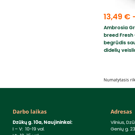
13,49
€
Ambrosia Gr
breed Fresh
begrūdis sa
didelių veisl
Darbo laikas
Adresas
Dzūkų g. 10a, Naujininkai:
Vilnius, Dzū
I – V: 10-19 val.
Genių g. 23,