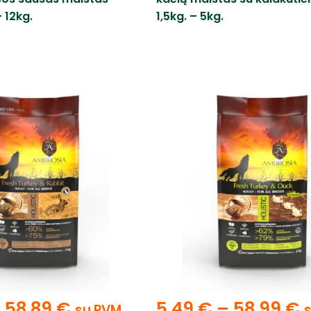
 12kg.
1,5kg. – 5kg.
–
58,89
€
5,49
€
–
58,99
€
su PVM