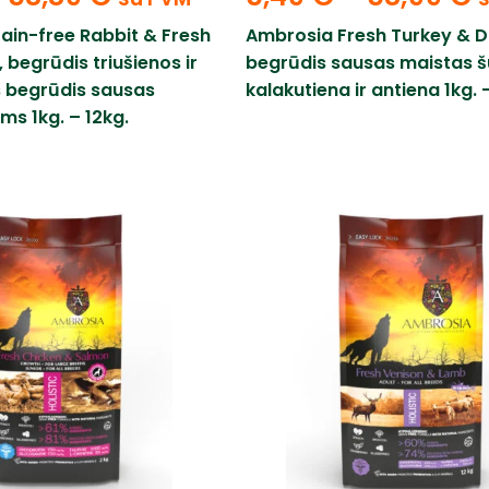
ain-free Rabbit & Fresh
Ambrosia Fresh Turkey & D
 begrūdis triušienos ir
begrūdis sausas maistas š
s begrūdis sausas
kalakutiena ir antiena 1kg. 
ms 1kg. – 12kg.