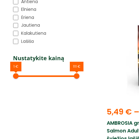
Antiena
Elniena
Ėriena
Jautiena
Kalakutiena
Lašiša
Nustatykite kainą
1 €
111 €
5,49
€
AMBROSIA gr
Salmon Adult
šviežios laš