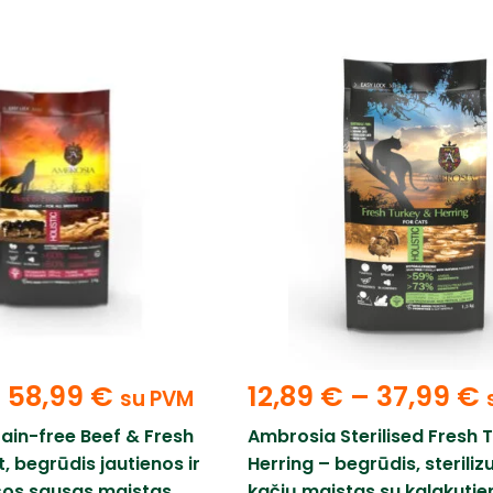
–
58,99
€
12,89
€
–
37,99
€
su PVM
ain-free Beef & Fresh
Ambrosia Sterilised Fresh 
, begrūdis jautienos ir
Herring – begrūdis, steriliz
išos sausas maistas
kačių maistas su kalakutiena