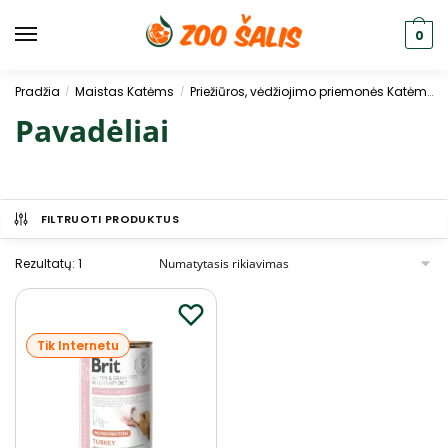
0
Pradžia
Maistas Katėms
Priežiūros, vėdžiojimo priemonės Katėms
/
/
Pavadėliai
FILTRUOTI PRODUKTUS
Rezultatų: 1
Tik Internetu