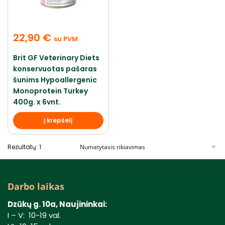
22,90
€
su PVM
Brit GF Veterinary Diets
konservuotas pašaras
šunims Hypoallergenic
Monoprotein Turkey
400g. x 6vnt.
Į krepšelį
Rezultatų: 1
Darbo laikas
Dzūkų g. 10a, Naujininkai:
I – V: 10-19 val.