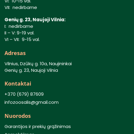
VI: 10-15 val.
VII: nedirbame
Genių g. 23, Naujoji Vilnia:
I: nedirbame
II – V: 9-19 val.
VI – VII: 9-15 val.
Adresas
Vilnius, Dzūkų g. 10a, Naujininkai
Genių g. 23, Naujoji Vilnia
Kontaktai
+370 (679) 87609
infozoosalis@gmail.com
Nuorodos
Garantijos ir prekių grąžinimas