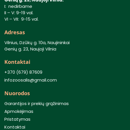
I: nedirbame
II – V: 9-19 val.
VI – VII: 9-15 val.
Adresas
Vilnius, Dzūkų g. 10a, Naujininkai
Genių g. 23, Naujoji Vilnia
Kontaktai
+370 (679) 87609
infozoosalis@gmail.com
Nuorodos
Garantijos ir prekių grąžinimas
Apmokėjimas
Pristatymas
Kontaktai