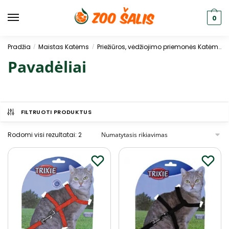
0
Pradžia
Maistas Katėms
Priežiūros, vėdžiojimo priemonės Katėms
/
/
Pavadėliai
FILTRUOTI PRODUKTUS
Rodomi visi rezultatai: 2