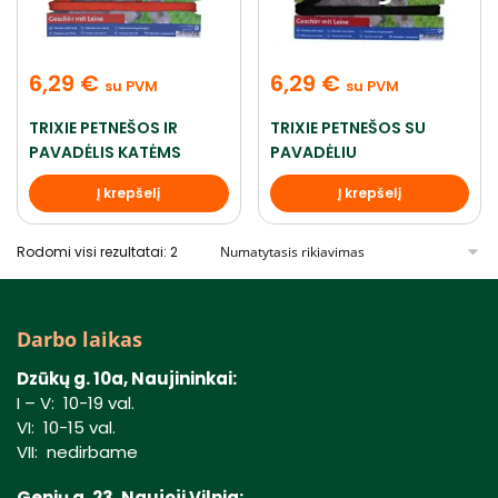
6,29
€
6,29
€
su PVM
su PVM
TRIXIE PETNEŠOS IR
TRIXIE PETNEŠOS SU
PAVADĖLIS KATĖMS
PAVADĖLIU
Į krepšelį
Į krepšelį
Rodomi visi rezultatai: 2
Darbo laikas
Dzūkų g. 10a, Naujininkai:
I – V: 10-19 val.
VI: 10-15 val.
VII: nedirbame
Genių g. 23, Naujoji Vilnia: