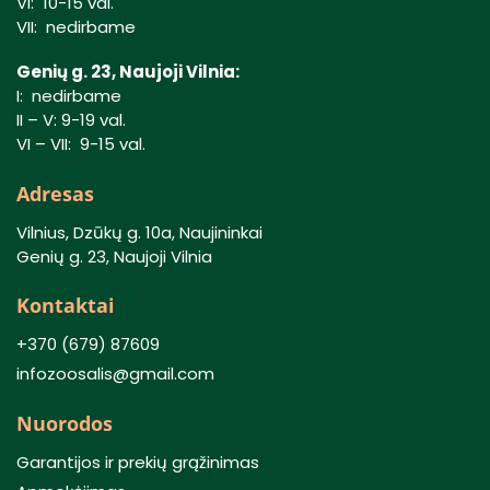
VI: 10-15 val.
VII: nedirbame
Genių g. 23, Naujoji Vilnia:
I: nedirbame
II – V: 9-19 val.
VI – VII: 9-15 val.
Adresas
Vilnius, Dzūkų g. 10a, Naujininkai
Genių g. 23, Naujoji Vilnia
Kontaktai
+370 (679) 87609
infozoosalis@gmail.com
Nuorodos
Garantijos ir prekių grąžinimas