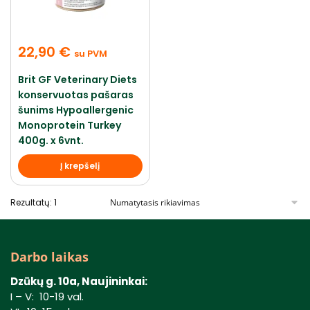
22,90
€
su PVM
Brit GF Veterinary Diets
konservuotas pašaras
šunims Hypoallergenic
Monoprotein Turkey
400g. x 6vnt.
Į krepšelį
Rezultatų: 1
Darbo laikas
Dzūkų g. 10a, Naujininkai:
I – V: 10-19 val.