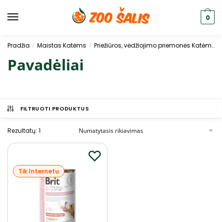
0
Pradžia
Maistas Katėms
Priežiūros, vėdžiojimo priemonės Katėms
/
/
Pavadėliai
FILTRUOTI PRODUKTUS
Rezultatų: 1
Tik Internetu