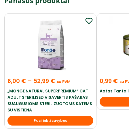
Panašūs produktai
6,00
€
–
52,99
€
0,99
€
su PVM
su P
„MONGE NATURAL SUPERPREMIUM“ CAT
Aatas Tantal
ADULT STERILISED VISAVERTIS PAŠARAS
SUAUGUSIOMS STERILIZUOTOMS KATĖMS
SU VIŠTIENA
Pasirinkti savybes