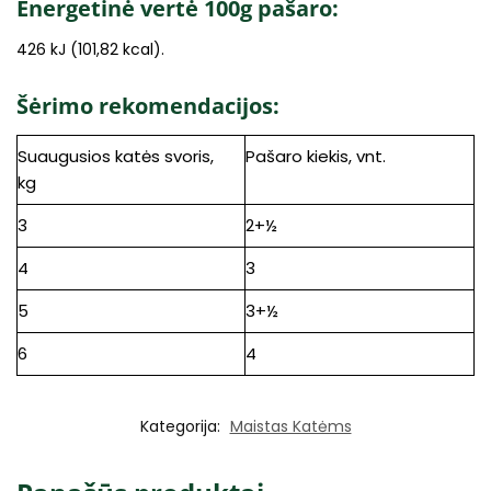
Energetinė vertė 100g pašaro:
426 kJ (101,82 kcal).
Šėrimo rekomendacijos:
Suaugusios katės svoris,
Pašaro kiekis, vnt.
kg
3
2+½
4
3
5
3+½
6
4
Kategorija:
Maistas Katėms