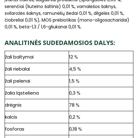
serenčiai (liuteino šaltinis) 0,01 %, varnalėšos šaknys,
svilarožės šaknys, ramunėlių žiedai 0,01 %, dilgėlės 0,01 %,
čiobreliai 0,01 %), MOS prebiotikas (mono-oligosacharidai)
0,01 %, beta-1,3 / 1,6-gliukanai 0,01 %.
ANALITINĖS SUDEDAMOSIOS DALYS:
žali baltymai
12 %
žali riebalai
4,5 %
žali pelenai
1,5 %
žalia ląsteliena
0,3 %
drėgnis
78 %
kalcis
0,2 %
fosforas
0,18 %