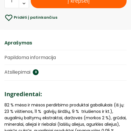
Į krepšelį
Pridėti į patinkančius
Aprašymas
Papildoma informacija
Atsiliepimai
0
Ingredientai:
82 % mėsa ir mėsos perdirbimo produktai gabaliukais (iš jų:
23 % vištienos, 11 % galvijų širdžių, 9 % triušienos ir kt.),
augalinių baltymų ekstraktai, daržovės (morkos 2 %), grūdai,
mineralai, aliejai ir riebalai (lašišų aliejus, agurklės aliejus),
įvairūs cukrūs, augaliniai produktai (spanguolės 0,05 %,