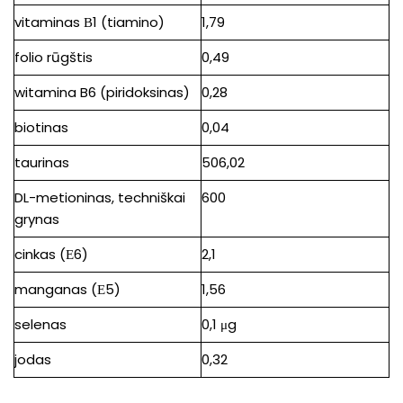
vitaminas В1 (tiamino)
1,79
folio rūgštis
0,49
witamina B6 (piridoksinas)
0,28
biotinas
0,04
taurinas
506,02
DL-metioninas, techniškai
600
grynas
cinkas (Е6)
2,1
manganas (Е5)
1,56
selenas
0,1 μg
jodas
0,32