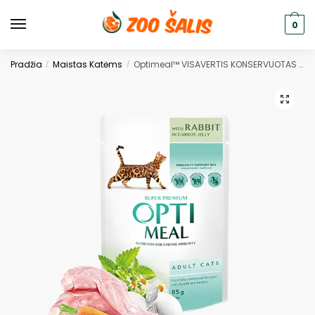
0
Pradžia
Maistas Katėms
Optimeal™ VISAVERTIS KONSERVUOTAS PAŠARAS SUAUGUSIOMS KATĖMS SU TRIUŠIENA MORKŲ DREBUČIUOSE 0,85g.* 12 vnt.
/
/