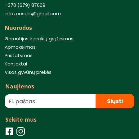
+370 (679) 87609
infozoosalis@gmail.com
Nuorodos
Garantijos ir prekių grąžinimas
Apmokėjimas
Pristatymas
Kontaktai
Visos gyvūnų prekės
Naujienos
Siųsti
Sekite mus