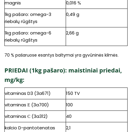
magnis
0,016 %
1kg pašaro: omega-3
0,49 g
riebalų rūgštys
1kg pašaro: omega-6
2,66 g
riebalų rūgštys
70 % pašaruose esantys baltymai yra gyvūninės kilmės.
PRIEDAI (1kg pašaro): maistiniai priedai,
mg/kg:
vitaminas D3 (3a671)
150 TV
vitaminas Е (3a700)
100
vitaminas С (3a312)
40
kalcio D-pantotenatas
2,1