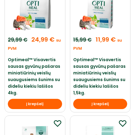
24,99
€
11,99
€
29,99
€
15,99
€
su
su
PVM
PVM
Optimeal™ Visavertis
Optimeal™ Visavertis
sausas gyvūnų pašaras
sausas gyvūnų pašaras
miniatiūrinių veislių
miniatiūrinių veislių
suaugusiems šunims su
suaugusiems šunims su
dideliu kiekiu lašišos
dideliu kiekiu lašišos
4kg.
1,5kg.
Į krepšelį
Į krepšelį