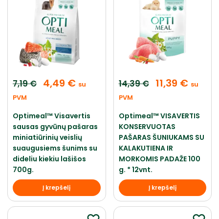
4,49
€
11,39
€
7,19
€
14,39
€
su
su
PVM
PVM
Optimeal™ Visavertis
Optimeal™ VISAVERTIS
sausas gyvūnų pašaras
KONSERVUOTAS
miniatiūrinių veislių
PAŠARAS ŠUNIUKAMS SU
suaugusiems šunims su
KALAKUTIENA IR
dideliu kiekiu lašišos
MORKOMIS PADAŽE 100
700g.
g. * 12vnt.
Į krepšelį
Į krepšelį