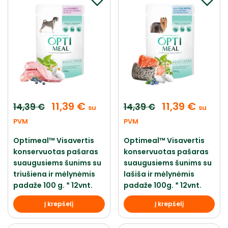
11,39
€
11,39
€
14,39
€
14,39
€
su
su
PVM
PVM
Optimeal™ Visavertis
Optimeal™ Visavertis
konservuotas pašaras
konservuotas pašaras
suaugusiems šunims su
suaugusiems šunims su
triušiena ir mėlynėmis
lašiša ir mėlynėmis
padaže 100 g. * 12vnt.
padaže 100g. * 12vnt.
Į krepšelį
Į krepšelį