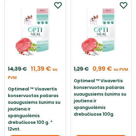
11,39
€
0,99
€
14,39
€
1,29
€
su
su PVM
PVM
Optimeal ™ Visavertis
konservuotas pašaras
Optimeal ™ Visavertis
suaugusiems šunims su
konservuotas pašaras
jautiena ir
suaugusiems šunims su
spanguolėmis
jautiena ir
drebučiuose 100g.
spanguolėmis
drebučiuose 100 g. *
12vnt.