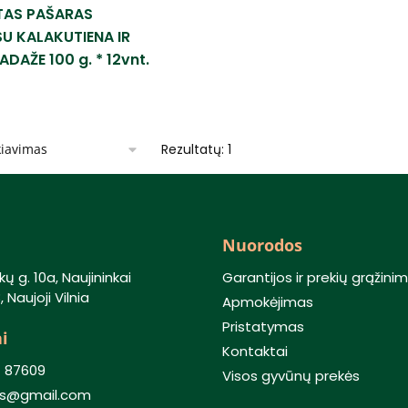
AS PAŠARAS
U KALAKUTIENA IR
DAŽE 100 g. * 12vnt.
Rezultatų: 1
Nuorodos
kų g. 10a, Naujininkai
Garantijos ir prekių grąžini
 Naujoji Vilnia
Apmokėjimas
Pristatymas
i
Kontaktai
) 87609
Visos gyvūnų prekės
lis@gmail.com