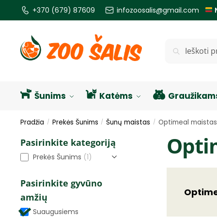
+370 (679) 87609
infozoosalis@gmail.com
Ieškoti
Šunims
Katėms
Graužikam
Pradžia
Prekės Šunims
Šunų maistas
Optimeal maistas
/
/
/
Opti
Pasirinkite kategoriją
Prekės Šunims
(1)
Pasirinkite gyvūno
Optime
amžių
Suaugusiems