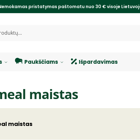
Nemokamas pristatymas paštomatu nuo 30 € visoje Lietuvo
s
Paukščiams
Išpardavimas
meal maistas
al maistas