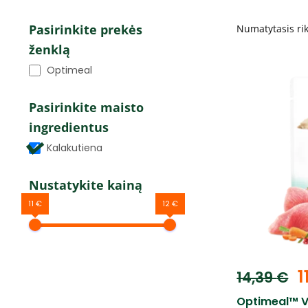
Pasirinkite prekės
ženklą
Optimeal
Pasirinkite maisto
ingredientus
Kalakutiena
Nustatykite kainą
11 €
12 €
1
14,39
€
Optimeal™ V