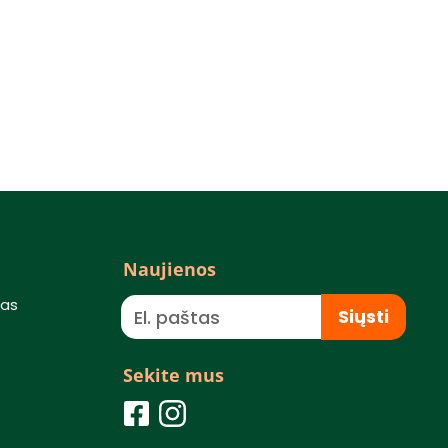
Naujienos
mas
Siųsti
Sekite mus