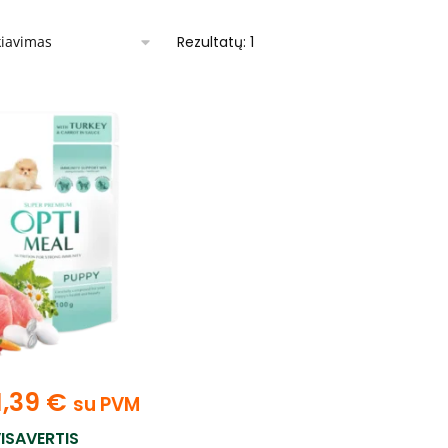
Rezultatų: 1
1,39
€
su PVM
ISAVERTIS