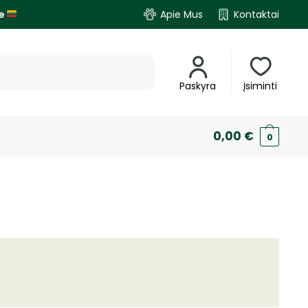
je
Apie Mus
Kontaktai
Paskyra
Įsiminti
0,00
€
0