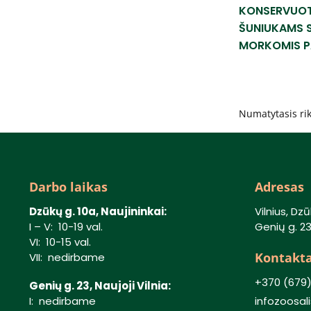
KONSERVUOT
ŠUNIUKAMS S
MORKOMIS PA
Darbo laikas
Adresas
Dzūkų g. 10a, Naujininkai:
Vilnius, Dzū
I – V: 10-19 val.
Genių g. 23,
VI: 10-15 val.
Kontakta
VII: nedirbame
+370 (679
Genių g. 23, Naujoji Vilnia:
I: nedirbame
infozoosa