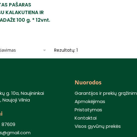
AS PAŠARAS
U KALAKUTIENA IR
DAŽE 100 g. * 12vnt.
Rezultatų: 1
Nuorodos
kų g. 10a, Naujininkai
Garantijos ir prekių grąžini
 Naujoji Vilnia
Apmokėjimas
Pristatymas
i
Kontaktai
) 87609
Visos gyvūnų prekės
lis@gmail.com