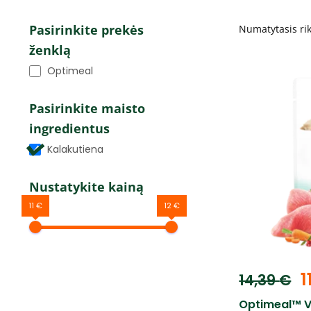
Pasirinkite prekės
ženklą
Optimeal
Pasirinkite maisto
ingredientus
Kalakutiena
Nustatykite kainą
11 €
12 €
1
14,39
€
Optimeal™ V