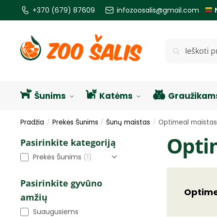
+370 (679) 87609
infozoosalis@gmail.com
Ieškoti
Šunims
Katėms
Graužikam
Pradžia
Prekės Šunims
Šunų maistas
Optimeal maistas
/
/
/
Opti
Pasirinkite kategoriją
Prekės Šunims
(1)
Pasirinkite gyvūno
Optime
amžių
Suaugusiems