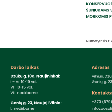
KONSERVUOT
ŠUNIUKAMS S
MORKOMIS PA
Darbo laikas
Adresas
Dzūkų g. 10a, Naujininkai:
Vilnius, Dzū
I – V: 10-19 val.
Genių g. 23,
VI: 10-15 val.
Kontakta
VII: nedirbame
+370 (679
Genių g. 23, Naujoji Vilnia:
I: nedirbame
infozoosa