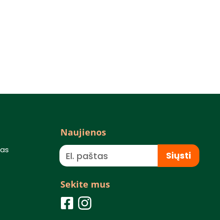
Naujienos
mas
Siųsti
Sekite mus