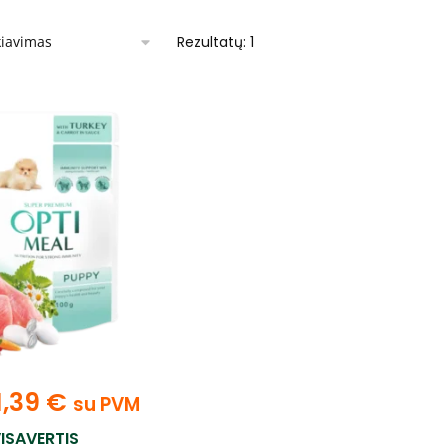
Rezultatų: 1
1,39
€
su PVM
ISAVERTIS