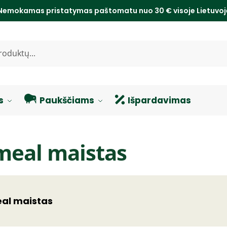
Nemokamas pristatymas paštomatu nuo 30 € visoje Lietuvo
s
Paukščiams
Išpardavimas
meal maistas
al maistas