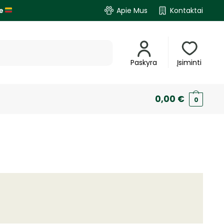
je
Apie Mus
Kontaktai
Paskyra
Įsiminti
0,00
€
0