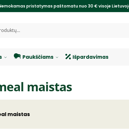
Nemokamas pristatymas paštomatu nuo 30 € visoje Lietuvo
s
Paukščiams
Išpardavimas
meal maistas
al maistas