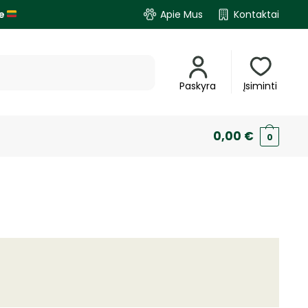
je
Apie Mus
Kontaktai
Paskyra
Įsiminti
0,00
€
0