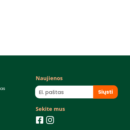
Naujienos
mas
Siųsti
Sekite mus