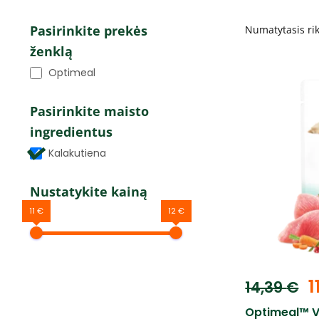
Pasirinkite prekės
ženklą
Optimeal
Pasirinkite maisto
ingredientus
Kalakutiena
Nustatykite kainą
11 €
12 €
1
14,39
€
Optimeal™ V