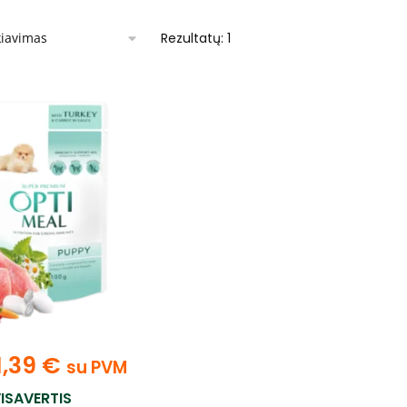
Rezultatų: 1
1,39
€
su PVM
ISAVERTIS