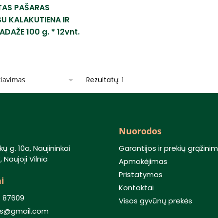
AS PAŠARAS
U KALAKUTIENA IR
DAŽE 100 g. * 12vnt.
Rezultatų: 1
Nuorodos
kų g. 10a, Naujininkai
Garantijos ir prekių grąžini
 Naujoji Vilnia
Apmokėjimas
Pristatymas
i
Kontaktai
) 87609
Visos gyvūnų prekės
lis@gmail.com