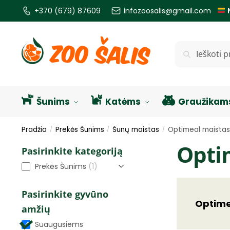
+370 (679) 87609
infozoosalis@gmail.com
Ieškoti
Šunims
Katėms
Graužikam
Pradžia
Prekės Šunims
Šunų maistas
Optimeal maistas
/
/
/
Opti
Pasirinkite kategoriją
Prekės Šunims
(1)
Pasirinkite gyvūno
Optime
amžių
Suaugusiems