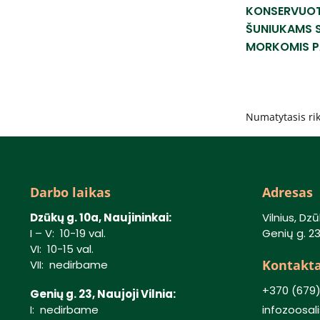
KONSERVUOT
ŠUNIUKAMS S
MORKOMIS PA
Darbo laikas
Adresas
Dzūkų g. 10a, Naujininkai:
Vilnius, Dzū
I – V: 10-19 val.
Genių g. 23,
VI: 10-15 val.
Kontakta
VII: nedirbame
+370 (679
Genių g. 23, Naujoji Vilnia:
I: nedirbame
infozoosa