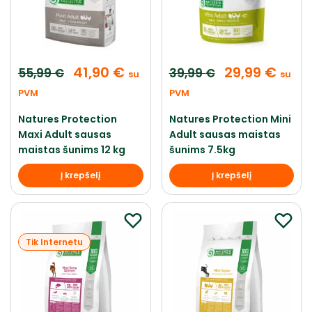
41,90
€
29,99
€
55,99
€
39,99
€
su
su
PVM
PVM
Natures Protection
Natures Protection Mini
Maxi Adult sausas
Adult sausas maistas
maistas šunims 12 kg
šunims 7.5kg
Į krepšelį
Į krepšelį
Tik Internetu