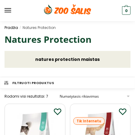
0
Pradžia
Natures Protection
/
Natures Protection
natures protection maistas
FILTRUOTI PRODUKTUS
Rodomi visi rezultatai: 7
Tik Internetu