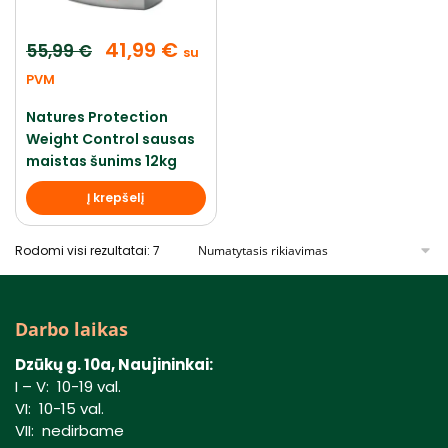
41,99
€
55,99
€
su
PVM
Natures Protection
Weight Control sausas
maistas šunims 12kg
Į krepšelį
Rodomi visi rezultatai: 7
Darbo laikas
Dzūkų g. 10a, Naujininkai:
I – V: 10-19 val.
VI: 10-15 val.
VII: nedirbame