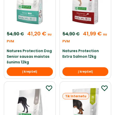
41,20
€
41,99
€
54,90
€
54,90
€
su
su
PVM
PVM
Natures Protection Dog
Natures Protection
Senior sausas maistas
Extra Salmon 12kg
šunims 12kg
Į krepšelį
Į krepšelį
Tik Internetu