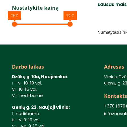
sausas mais
Nustatykite kainą
29 €
30 €
Darbo laikas
Adresas
Dzūkų g. 10a, Naujininkai:
Vilnius, Dzū
I – V: 10-19 val.
Genių g. 23,
VI: 10-15 val.
Kontakta
VII: nedirbame
+370 (679
Genių g. 23, Naujoji Vilnia:
I: nedirbame
infozoosa
II – V: 9-19 val.
VI – VII: 9-15 val.