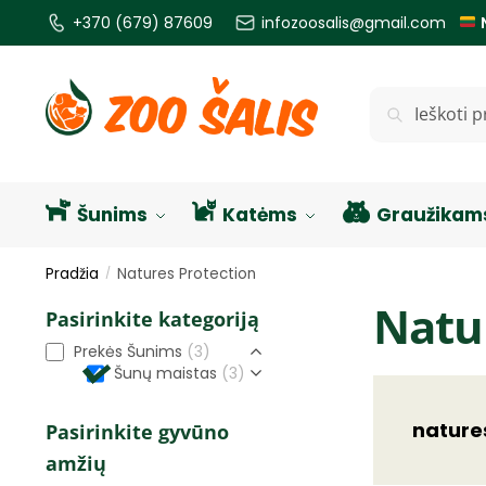
+370 (679) 87609
infozoosalis@gmail.com
Ieškoti
Šunims
Katėms
Graužikam
Pradžia
Natures Protection
/
Natu
Pasirinkite kategoriją
Prekės Šunims
(3)
Šunų maistas
(3)
nature
Pasirinkite gyvūno
amžių