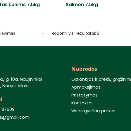
tas šunims 7.5kg
Salmon 7.5kg
Rodomi visi rezultatai: 3
Nuorodos
kų g. 10a, Naujininkai
Garantijos ir prekių grąžini
 Naujoji Vilnia
Apmokėjimas
Pristatymas
i
Kontaktai
) 87609
Visos gyvūnų prekės
lis@gmail.com