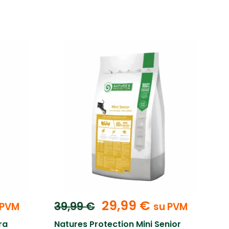
29,99
€
39,99
€
 PVM
su PVM
ra
Natures Protection Mini Senior