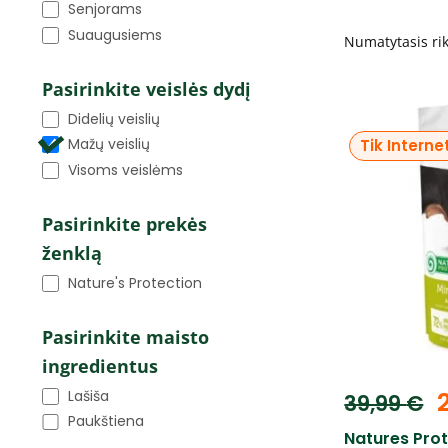
Senjorams
Suaugusiems
Pasirinkite veislės dydį
Didelių veislių
Mažų veislių
Tik Interne
Visoms veislėms
Pasirinkite prekės
ženklą
Nature's Protection
Pasirinkite maisto
ingredientus
Lašiša
39,99
€
Paukštiena
Natures Prot