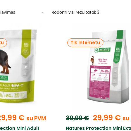
Rodomi visi rezultatai: 3
tu
Tik Internetu
29,99
€
29,99
€
39,99
€
su PVM
su
ection Mini Adult
Natures Protection Mini Ext