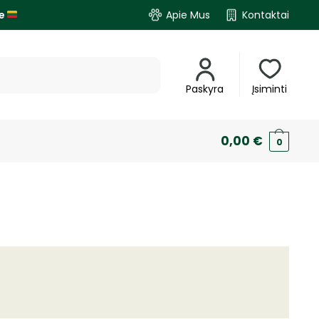
je
Apie Mus
Kontaktai
Paskyra
Įsiminti
0,00
€
0