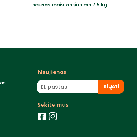
sausas maistas šunims 7.5 kg
Naujienos
mas
Siųsti
Sekite mus