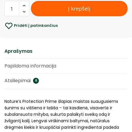
Į krepšelį
Pridėti į patinkančius
Aprašymas
Papildoma informacija
Atsiliepimai
0
Nature’s Protection Prime šlapias maistas suaugusiems
šunims su vištiena ir lašiša – tai kasdienė, visavertė ir
subalansuota mityba, sukurta palaikyti sveiką odą ir
žvilgantį kailį. Lengvai virškinami baltymai, natūralus
drėgmės kiekis ir kruopščiai parinkti ingredientai padeda