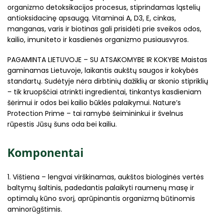
organizmo detoksikacijos procesus, stiprindamas ląstelių
antioksidacinę apsaugą. Vitaminai A, D3, E, cinkas,
manganas, varis ir biotinas gali prisidėti prie sveikos odos,
kailio, imuniteto ir kasdienės organizmo pusiausvyros.
PAGAMINTA LIETUVOJE – SU ATSAKOMYBE IR KOKYBE Maistas
gaminamas Lietuvoje, laikantis aukštų saugos ir kokybės
standartų. Sudėtyje nėra dirbtinių dažiklių ar skonio stipriklių
– tik kruopščiai atrinkti ingredientai, tinkantys kasdieniam
šėrimui ir odos bei kailio būklės palaikymui. Nature’s
Protection Prime – tai ramybė šeimininkui ir švelnus
rūpestis Jūsų šuns oda bei kailiu.
Komponentai
1. Vištiena – lengvai virškinamas, aukštos biologinės vertės
baltymų šaltinis, padedantis palaikyti raumenų masę ir
optimalų kūno svorį, aprūpinantis organizmą būtinomis
aminorūgštimis.