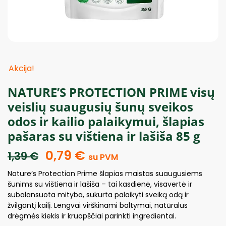
Akcija!
NATURE’S PROTECTION PRIME visų
veislių suaugusių šunų sveikos
odos ir kailio palaikymui, šlapias
pašaras su vištiena ir lašiša 85 g
0,79
€
1,39
€
su PVM
Nature’s Protection Prime šlapias maistas suaugusiems
šunims su vištiena ir lašiša – tai kasdienė, visavertė ir
subalansuota mityba, sukurta palaikyti sveiką odą ir
žvilgantį kailį. Lengvai virškinami baltymai, natūralus
drėgmės kiekis ir kruopščiai parinkti ingredientai.