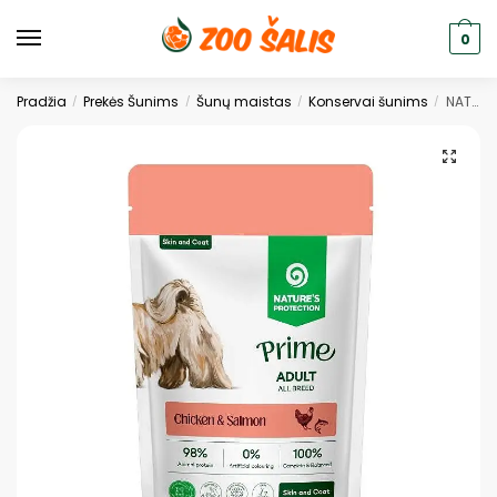
0
Pradžia
Prekės Šunims
Šunų maistas
Konservai šunims
NATURE’S PROTECTION PRIME visų veislių suaugusių šunų sveikos odos ir kailio palaikymui, šlapias pašaras su vištiena ir lašiša 85 g
/
/
/
/