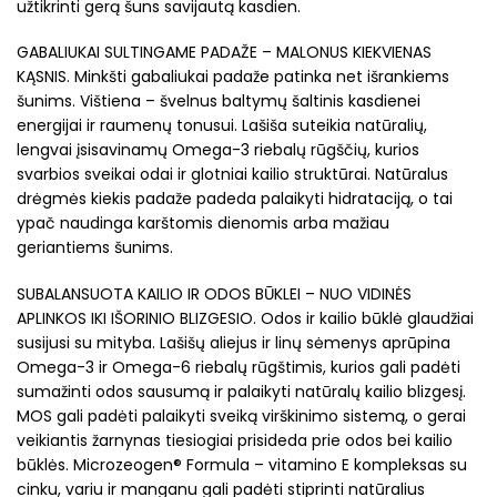
užtikrinti gerą šuns savijautą kasdien.
GABALIUKAI SULTINGAME PADAŽE – MALONUS KIEKVIENAS
KĄSNIS. Minkšti gabaliukai padaže patinka net išrankiems
šunims. Vištiena – švelnus baltymų šaltinis kasdienei
energijai ir raumenų tonusui. Lašiša suteikia natūralių,
lengvai įsisavinamų Omega-3 riebalų rūgščių, kurios
svarbios sveikai odai ir glotniai kailio struktūrai. Natūralus
drėgmės kiekis padaže padeda palaikyti hidrataciją, o tai
ypač naudinga karštomis dienomis arba mažiau
geriantiems šunims.
SUBALANSUOTA KAILIO IR ODOS BŪKLEI – NUO VIDINĖS
APLINKOS IKI IŠORINIO BLIZGESIO. Odos ir kailio būklė glaudžiai
susijusi su mityba. Lašišų aliejus ir linų sėmenys aprūpina
Omega-3 ir Omega-6 riebalų rūgštimis, kurios gali padėti
sumažinti odos sausumą ir palaikyti natūralų kailio blizgesį.
MOS gali padėti palaikyti sveiką virškinimo sistemą, o gerai
veikiantis žarnynas tiesiogiai prisideda prie odos bei kailio
būklės. Microzeogen® Formula – vitamino E kompleksas su
cinku, variu ir manganu gali padėti stiprinti natūralius