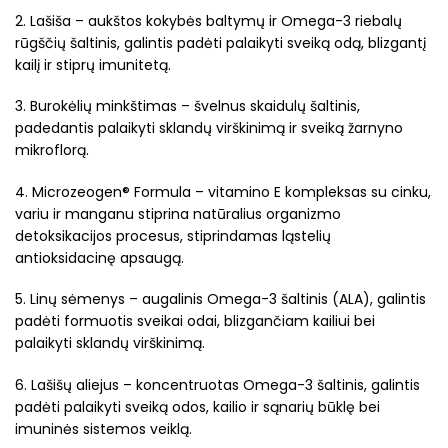
2. Lašiša – aukštos kokybės baltymų ir Omega-3 riebalų
rūgščių šaltinis, galintis padėti palaikyti sveiką odą, blizgantį
kailį ir stiprų imunitetą.
3. Burokėlių minkštimas – švelnus skaidulų šaltinis,
padedantis palaikyti sklandų virškinimą ir sveiką žarnyno
mikroflorą.
4. Microzeogen® Formula – vitamino E kompleksas su cinku,
variu ir manganu stiprina natūralius organizmo
detoksikacijos procesus, stiprindamas ląstelių
antioksidacinę apsaugą.
5. Linų sėmenys – augalinis Omega-3 šaltinis (ALA), galintis
padėti formuotis sveikai odai, blizgančiam kailiui bei
palaikyti sklandų virškinimą.
6. Lašišų aliejus – koncentruotas Omega-3 šaltinis, galintis
padėti palaikyti sveiką odos, kailio ir sąnarių būklę bei
imuninės sistemos veiklą.