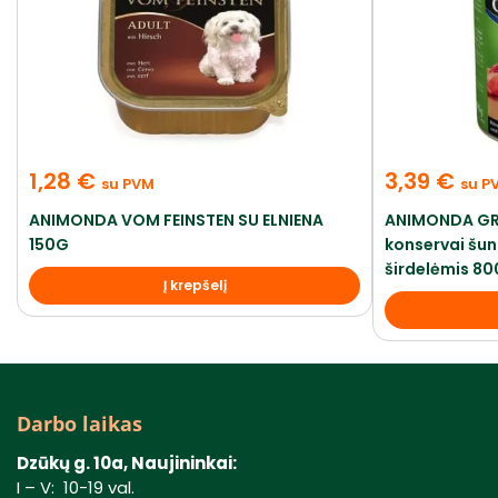
1,28
€
3,39
€
su PVM
su P
ANIMONDA VOM FEINSTEN SU ELNIENA
ANIMONDA G
150G
konservai šuni
širdelėmis 8
Į krepšelį
Darbo laikas
Dzūkų g. 10a, Naujininkai:
I – V: 10-19 val.