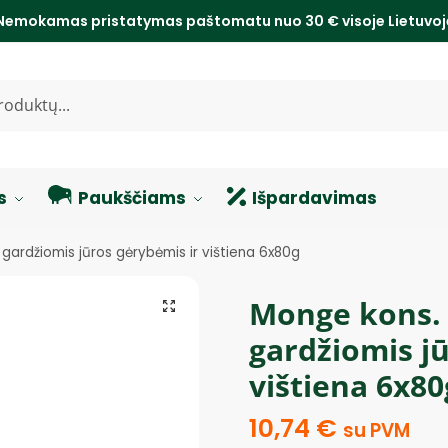
Nemokamas pristatymas paštomatu nuo 30 € visoje Lietuvo
s
Paukščiams
Išpardavimas
ardžiomis jūros gėrybėmis ir vištiena 6x80g
Monge kons. 
gardžiomis j
vištiena 6x80
10,74
€
su PVM