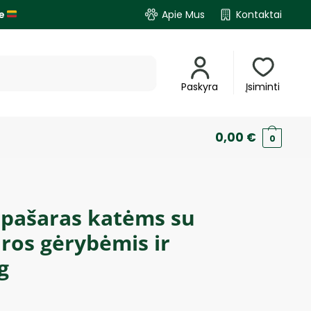
je
Apie Mus
Kontaktai
Paskyra
Įsiminti
0,00
€
0
pašaras katėms su
ūros gėrybėmis ir
g