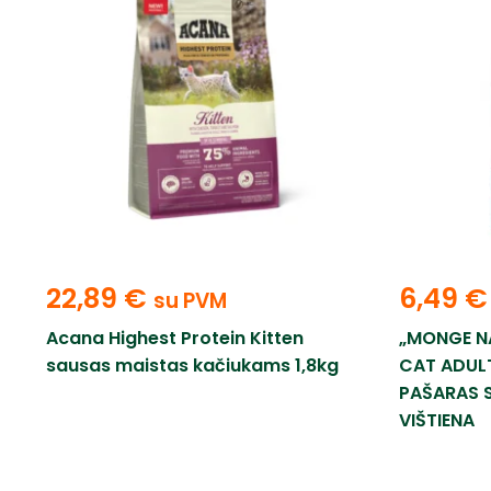
22,89
€
6,49
€
su PVM
Acana Highest Protein Kitten
„MONGE N
sausas maistas kačiukams 1,8kg
CAT ADULT
PAŠARAS 
VIŠTIENA