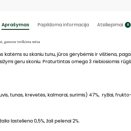
Aprašymas
Papildoma informacija
Atsiliepimai
0
i, garuose troškinta mėsa
atėms su skaniu tunu, jūros gėrybėmis ir vištiena, paga
ižymi geru skoniu. Praturtintas omega 3 riebiosiomis rūgš
vis, tunas, krevetės, kalmarai, surimis) 47%, ryžiai, frukto
žalia lasteliena 0,5%, žali pelenai 2%.