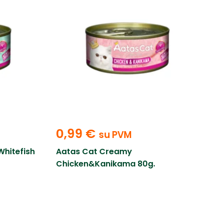
0,99
€
su PVM
hitefish
Aatas Cat Creamy
Chicken&Kanikama 80g.