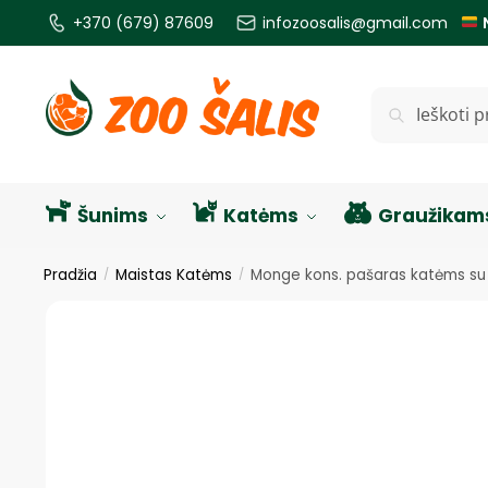
+370 (679) 87609
infozoosalis@gmail.com
Ieškoti
Šunims
Katėms
Graužikam
Pradžia
Maistas Katėms
Monge kons. pašaras katėms su g
/
/