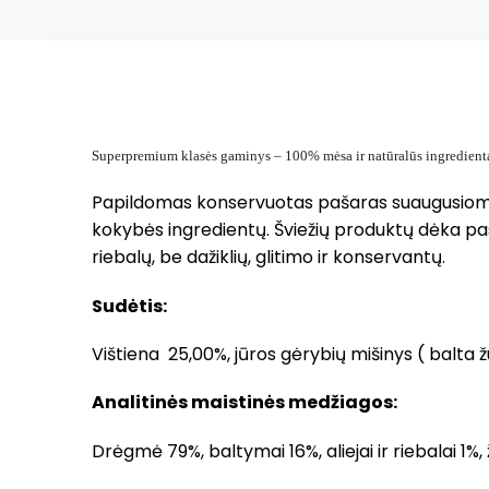
Superpremium klasės gaminys – 100% mėsa ir natūralūs ingredienta
Papildomas konservuotas pašaras suaugusioms k
kokybės ingredientų. Šviežių produktų dėka pas
riebalų, be dažiklių, glitimo ir konservantų.
Sudėtis:
Vištiena 25,00%, jūros gėrybių mišinys ( balta žu
Analitinės maistinės medžiagos:
Drėgmė 79%, baltymai 16%, aliejai ir riebalai 1%, 