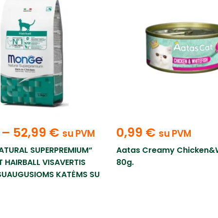
–
52,99
€
0,99
€
su PVM
su PVM
ATURAL SUPERPREMIUM“
Aatas Creamy Chicken&W
 HAIRBALL VISAVERTIS
80g.
SUAUGUSIOMS KATĖMS SU