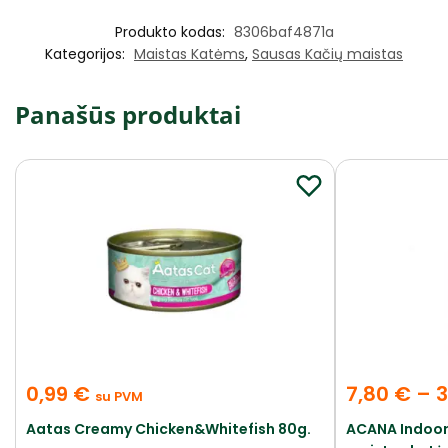
Produkto kodas:
8306baf4871a
Kategorijos:
Maistas Katėms
,
Sausas Kačių maistas
Panašūs produktai
0,99
€
7,80
€
–
3
su PVM
Aatas Creamy Chicken&Whitefish 80g.
ACANA Indoor