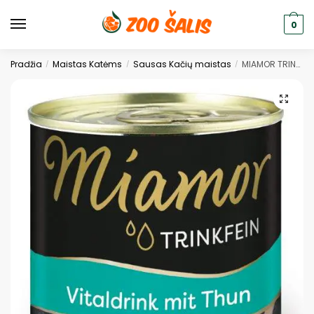
0
Pradžia
Maistas Katėms
Sausas Kačių maistas
MIAMOR TRINKFEIN VITALDRINK GĖRIMAS KATĖMS SU TUNU 135ml
/
/
/