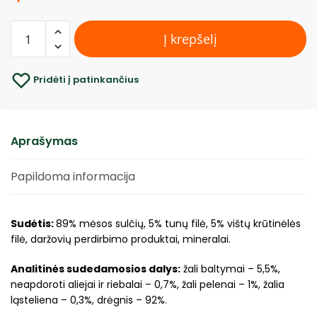
Į krepšelį
Pridėti į patinkančius
Aprašymas
Papildoma informacija
Sudėtis:
89% mėsos sulčių, 5% tunų filė, 5% vištų krūtinėlės
filė, daržovių perdirbimo produktai, mineralai.
Analitinės sudedamosios dalys:
žali baltymai – 5,5%,
neapdoroti aliejai ir riebalai – 0,7%, žali pelenai – 1%, žalia
ląsteliena – 0,3%, drėgnis – 92%.