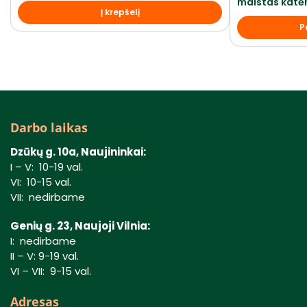
maistas katė
Į krepšelį
P
Darbo laikas
Dzūkų g. 10a, Naujininkai:
I – V: 10-19 val.
VI: 10-15 val.
VII: nedirbame
Genių g. 23, Naujoji Vilnia:
I: nedirbame
II – V: 9-19 val.
VI – VII: 9-15 val.
Adresas