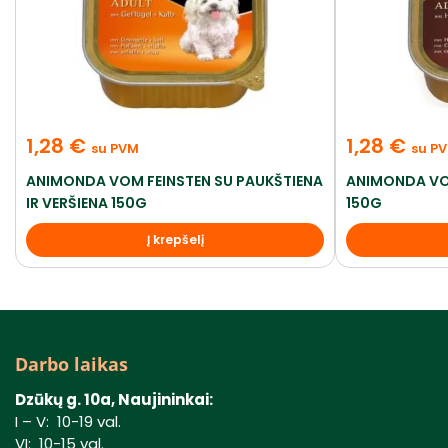
1,28
€
1,28
€
su PVM
su P
ANIMONDA VOM FEINSTEN SU PAUKŠTIENA
ANIMONDA VOM
IR VERŠIENA 150G
150G
Į krepšelį
Darbo laikas
Dzūkų g. 10a, Naujininkai:
I – V: 10-19 val.
VI: 10-15 val.