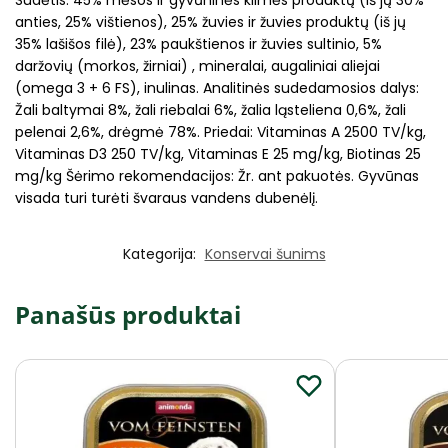
Sudėtis: 45% mėsos ir gyvūninės kilmės produktų (iš jų 30%
anties, 25% vištienos), 25% žuvies ir žuvies produktų (iš jų
35% lašišos filė), 23% paukštienos ir žuvies sultinio, 5%
daržovių (morkos, žirniai) , mineralai, augaliniai aliejai
(omega 3 + 6 FS), inulinas. Analitinės sudedamosios dalys:
Žali baltymai 8%, žali riebalai 6%, žalia ląsteliena 0,6%, žali
pelenai 2,6%, drėgmė 78%. Priedai: Vitaminas A 2500 TV/kg,
Vitaminas D3 250 TV/kg, Vitaminas E 25 mg/kg, Biotinas 25
mg/kg Šėrimo rekomendacijos: Žr. ant pakuotės. Gyvūnas
visada turi turėti švaraus vandens dubenėlį.
Kategorija:
Konservai šunims
Panašūs produktai