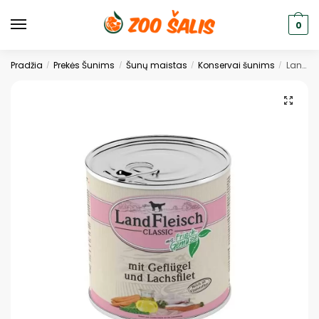
0
Pradžia
Prekės Šunims
Šunų maistas
Konservai šunims
LandFleisch konservuotas maistas šunims su paukštiena ir lašiša 800g.
/
/
/
/