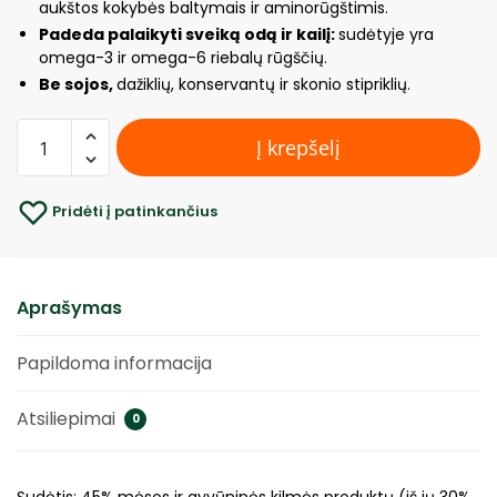
aukštos kokybės baltymais ir aminorūgštimis.
Padeda palaikyti sveiką odą ir kailį:
sudėtyje yra
omega-3 ir omega-6 riebalų rūgščių.
Be sojos,
dažiklių, konservantų ir skonio stipriklių.
Į krepšelį
Pridėti į patinkančius
Aprašymas
Papildoma informacija
Atsiliepimai
0