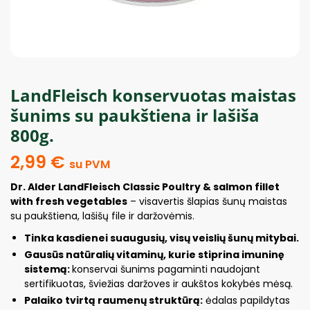
LandFleisch konservuotas maistas
šunims su paukštiena ir lašiša
800g.
2,99
€
su PVM
Dr. Alder LandFleisch Classic Poultry & salmon fillet
with fresh vegetables
– visavertis šlapias šunų maistas
su paukštiena, lašišų file ir daržovėmis.
Tinka kasdienei suaugusių, visų veislių šunų mitybai.
Gausūs natūralių vitaminų, kurie stiprina imuninę
sistemą:
konservai šunims pagaminti naudojant
sertifikuotas, šviežias daržoves ir aukštos kokybės mėsą.
Palaiko tvirtą raumenų struktūrą:
ėdalas papildytas