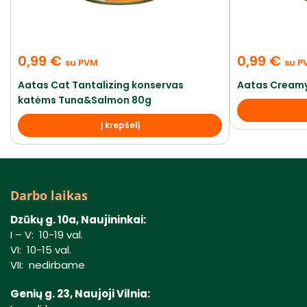
0,99
€
0,99
€
su PVM
su P
Aatas Cat Tantalizing konservas
Aatas Creamy
katėms Tuna&Salmon 80g
Į krepšelį
Darbo laikas
Dzūkų g. 10a, Naujininkai:
I – V: 10-19 val.
VI: 10-15 val.
VII: nedirbame
Genių g. 23, Naujoji Vilnia: