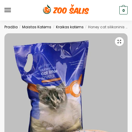
0
Pradžia
Maistas Katėms
Kraikas katėms
Honey cat silikoninis kraikas 3.8l 8vnt(Dėžė)
/
/
/