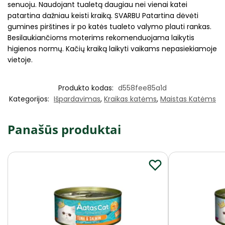
senuoju. Naudojant tualetą daugiau nei vienai katei
patartina dažniau keisti kraiką. SVARBU Patartina dėvėti
gumines pirštines ir po katės tualeto valymo plauti rankas.
Besilaukiančioms moterims rekomenduojama laikytis
higienos normų. Kačių kraiką laikyti vaikams nepasiekiamoje
vietoje.
Produkto kodas:
d558fee85a1d
Kategorijos:
Išpardavimas
,
Kraikas katėms
,
Maistas Katėms
Panašūs produktai