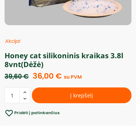
Akcija!
Honey cat silikoninis kraikas 3.8l
8vnt(Dėžė)
36,00
€
39,60
€
su PVM
Į krepšelį
Pridėti į patinkančius