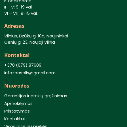
I: nedirbame
II – V: 9-19 val.
VI – VII: 9-15 val.
Adresas
Vilnius, Dzūkų g. 10a, Naujininkai
Genių g. 23, Naujoji Vilnia
Kontaktai
+370 (679) 87609
infozoosalis@gmail.com
Nuorodos
Garantijos ir prekių grąžinimas
Apmokėjimas
Pristatymas
Kontaktai
Visos gyvūnų prekės