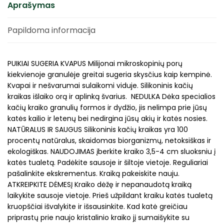
Aprašymas
Papildoma informacija
PUIKIAI SUGERIA KVAPUS Milijonai mikroskopinių porų
kiekvienoje granulėje greitai sugeria skysčius kaip kempinė.
Kvapai ir nešvarumai sulaikomi viduje. Silikoninis kačių
kraikas išlaiko orą ir aplinką švarius. NEDULKA Dėka specialios
kačių kraiko granulių formos ir dydžio, jis nelimpa prie jūsų
katės kailio ir letenų bei nedirgina jūsų akių ir katės nosies.
NATŪRALUS IR SAUGUS Silikoninis kačių kraikas yra 100
procentų natūralus, skaidomas biorganizmų, netoksiškas ir
ekologiškas. NAUDOJIMAS įberkite kraiko 3,5-4 cm sluoksniu į
katės tualetą. Padėkite sausoje ir šiltoje vietoje. Reguliariai
pašalinkite ekskrementus. Kraiką pakeiskite nauju.
ATKREIPKITE DĖMESĮ Kraiko dėžę ir nepanaudotą kraiką
laikykite sausoje vietoje. Prieš užpildant kraiku katės tualetą
kruopščiai išvalykite ir išsausinkite. Kad katė greičiau
priprastų prie naujo kristalinio kraiko jį sumaišykite su