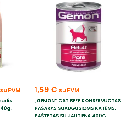
1,59
€
su PVM
su PVM
rūdis
„GEMON“ CAT BEEF KONSERVUOTAS
40g. –
PAŠARAS SUAUGUSIOMS KATĖMS.
PAŠTETAS SU JAUTIENA 400G