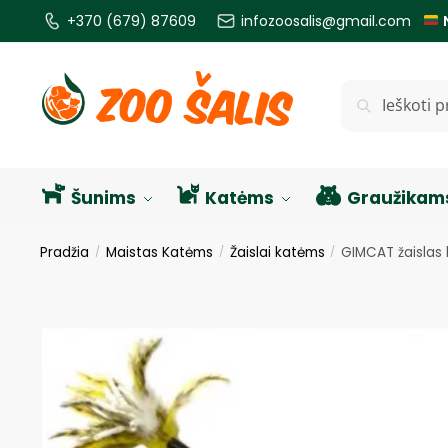
+370 (679) 87609
infozoosalis@gmail.com
Ieškoti
Šunims
Katėms
Graužikam
Pradžia
Maistas Katėms
Žaislai katėms
GIMCAT žaislas 
/
/
/