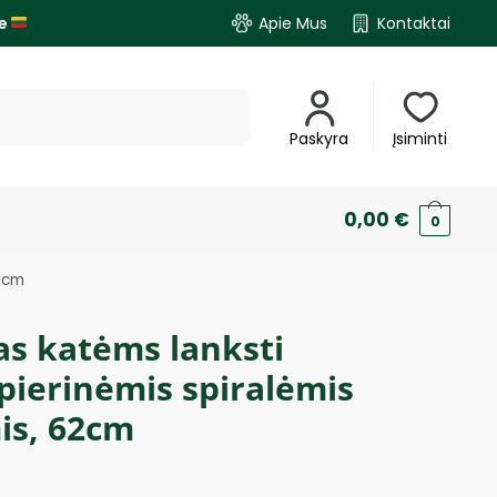
je
Apie Mus
Kontaktai
Paskyra
Įsiminti
0,00
€
0
62cm
as katėms lanksti
pierinėmis spiralėmis
is, 62cm