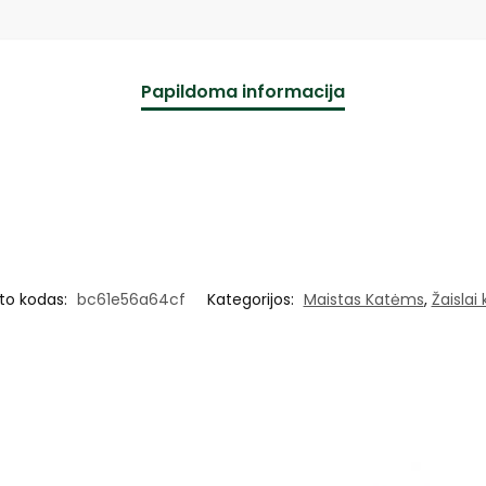
Papildoma informacija
to kodas:
bc61e56a64cf
Kategorijos:
Maistas Katėms
,
Žaislai