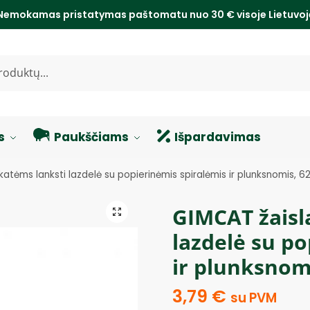
Nemokamas pristatymas paštomatu nuo 30 € visoje Lietuvo
s
Paukščiams
Išpardavimas
katėms lanksti lazdelė su popierinėmis spiralėmis ir plunksnomis, 
GIMCAT žaisl
lazdelė su po
ir plunksnom
3,79
€
su PVM