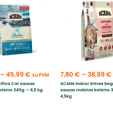
–
45,99
€
7,80
€
–
38,99
€
su PVM
ifica Cat sausas
ACANA Indoor Entree beg
atėms 340g. – 4,5 kg.
sausas maistas katėms 3
4,5kg