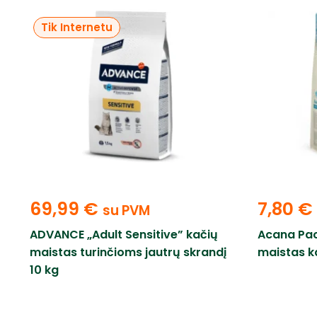
Tik Internetu
69,99
€
7,80
€
su PVM
ADVANCE „Adult Sensitive” kačių
Acana Pac
maistas turinčioms jautrų skrandį
maistas k
10 kg