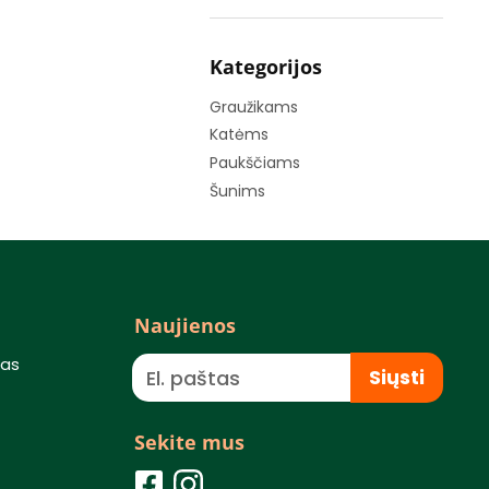
Kategorijos
Graužikams
Katėms
Paukščiams
Šunims
Naujienos
mas
Siųsti
Sekite mus