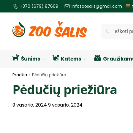
+370 (679) 87609
infozoosalis@gmail.com
Ieškoti
Šunims
Katėms
Graužikam
Pradžia
Pėdučių priežiūra
/
Pėdučių priežiūra
9 vasario, 2024
9 vasario, 2024