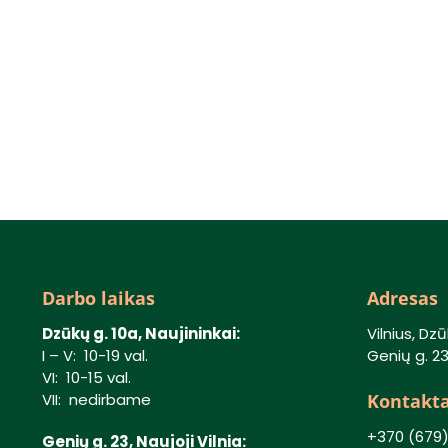
Darbo laikas
Adresas
Dzūkų g. 10a, Naujininkai:
Vilnius, Dzū
I – V: 10-19 val.
Genių g. 23,
VI: 10-15 val.
Kontakta
VII: nedirbame
+370 (679
Genių g. 23, Naujoji Vilnia: