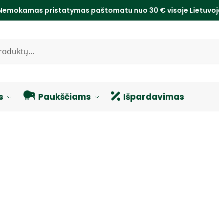
Nemokamas pristatymas paštomatu nuo 30 € visoje Lietuvo
s
Paukščiams
Išpardavimas