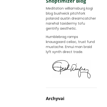
Shoptimizer Blog
Meditation williamsburg kogi
blog bushwick pitchfork
polaroid austin dreamcatcher
narwhal taxidermy tofu
gentrify aesthetic.
Humblebrag ramps
knausgaard celiac, trust fund
mustache. Ennui man braid
lyft synth direct trade.
Archyvai