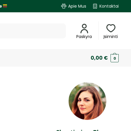
je
Apie Mus
Kontaktai
Paskyra
Įsiminti
0,00
€
0