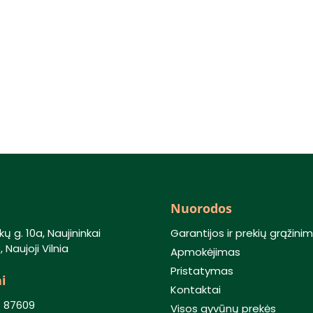
Nuorodos
kų g. 10a, Naujininkai
Garantijos ir prekių grąžini
 Naujoji Vilnia
Apmokėjimas
Pristatymas
i
Kontaktai
) 87609
Visos gyvūnų prekės