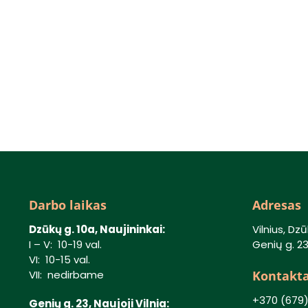
Darbo laikas
Adresas
Dzūkų g. 10a, Naujininkai:
Vilnius, Dzū
I – V: 10-19 val.
Genių g. 23,
VI: 10-15 val.
Kontakta
VII: nedirbame
+370 (679
Genių g. 23, Naujoji Vilnia: