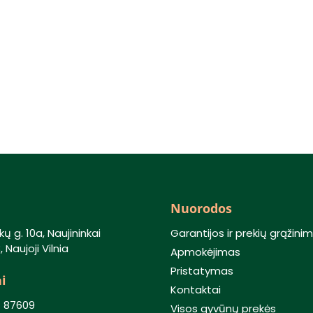
Nuorodos
kų g. 10a, Naujininkai
Garantijos ir prekių grąžini
 Naujoji Vilnia
Apmokėjimas
Pristatymas
i
Kontaktai
) 87609
Visos gyvūnų prekės