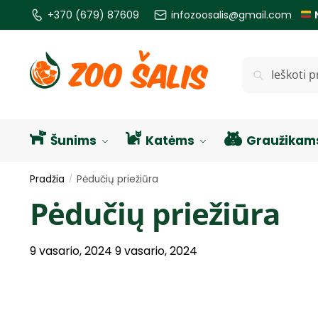
+370 (679) 87609
infozoosalis@gmail.com
Ieškoti
Šunims
Katėms
Graužikam
Pradžia
Pėdučių priežiūra
/
Pėdučių priežiūra
9 vasario, 2024
9 vasario, 2024