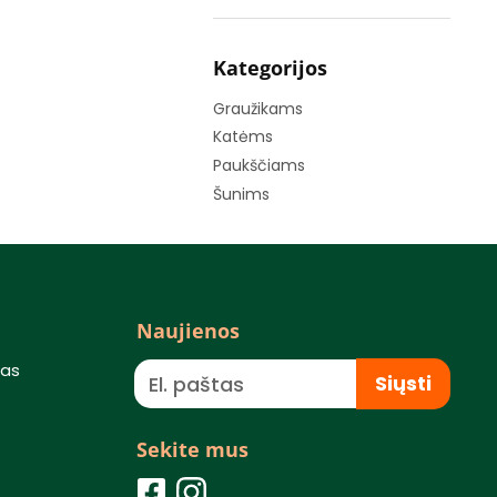
Kategorijos
Graužikams
Katėms
Paukščiams
Šunims
Naujienos
mas
Siųsti
Sekite mus