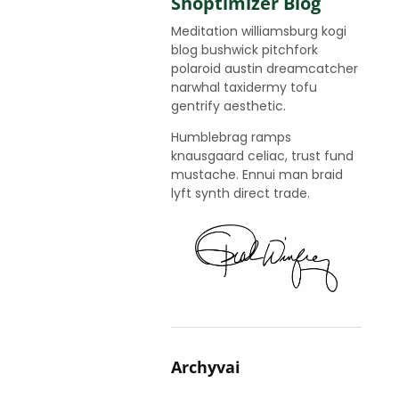
Shoptimizer Blog
Meditation williamsburg kogi
blog bushwick pitchfork
polaroid austin dreamcatcher
narwhal taxidermy tofu
gentrify aesthetic.
Humblebrag ramps
knausgaard celiac, trust fund
mustache. Ennui man braid
lyft synth direct trade.
Archyvai