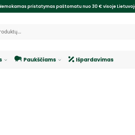
Nemokamas pristatymas paštomatu nuo 30 € visoje Lietuvo
s
Paukščiams
Išpardavimas