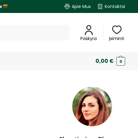
je
Apie Mus
Kontaktai
Paskyra
Įsiminti
0,00
€
0