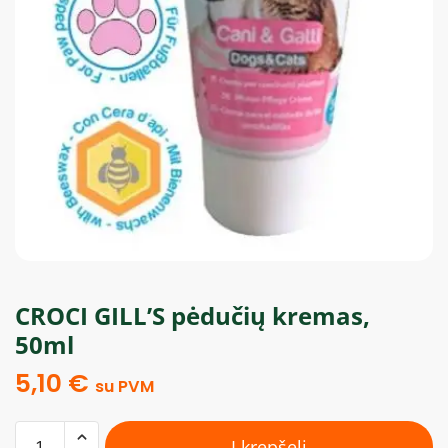
CROCI GILL’S pėdučių kremas,
50ml
5,10
€
su PVM
Į krepšelį