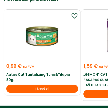
0,99
€
1,59
€
su PVM
su P
Aatas Cat Tantalizing Tuna&Tilapia
„GEMON“ CAT
80g.
PAŠARAS SUA
PAŠTETAS SU 
Į krepšelį