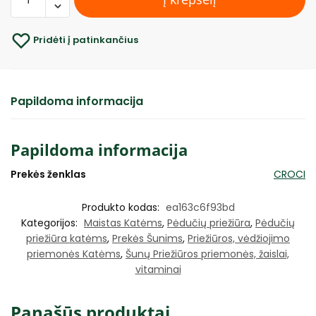
Pridėti į patinkančius
Papildoma informacija
Papildoma informacija
Prekės ženklas
CROCI
Produkto kodas:
ea163c6f93bd
Kategorijos:
Maistas Katėms
,
Pėdučių priežiūra
,
Pėdučių
priežiūra katėms
,
Prekės Šunims
,
Priežiūros, vėdžiojimo
priemonės Katėms
,
Šunų Priežiūros priemonės, žaislai,
vitaminai
Panašūs produktai