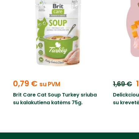
0,79
€
1,69
€
su PVM
Brit Care Cat Soup Turkey sriuba
Delickcio
su kalakutiena katėms 75g.
su krevetė