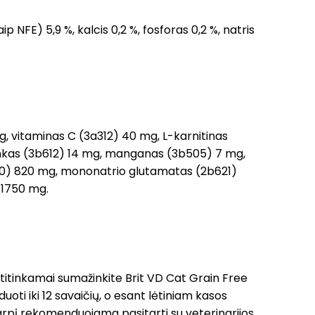
aip NFE) 5,9 %, kalcis 0,2 %, fosforas 0,2 %, natris
g, vitaminas C (3a312) 40 mg, L-karnitinas
cinkas (3b612) 14 mg, manganas (3b505) 7 mg,
a370) 820 mg, mononatrio glutamatas (2b621)
 1750 mg.
atitinkamai sumažinkite Brit VD Cat Grain Free
oti iki 12 savaičių, o esant lėtiniam kasos
arpį rekomenduojama pasitarti su veterinarijos