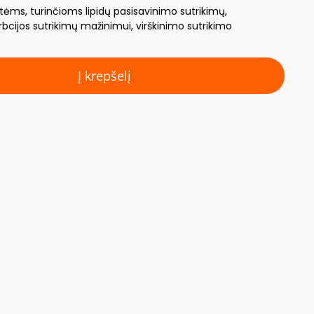
atėms, turinčioms lipidų pasisavinimo sutrikimų,
rbcijos sutrikimų mažinimui, virškinimo sutrikimo
Į krepšelį