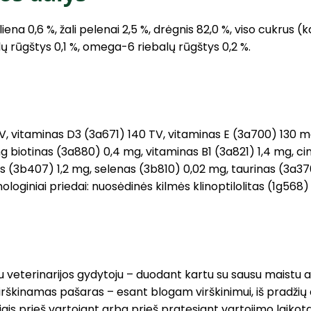
eliena 0,6 %, žali pelenai 2,5 %, drėgnis 82,0 %, viso cukrus (k
lų rūgštys 0,1 %, omega-6 riebalų rūgštys 0,2 %.
TV, vitaminas D3 (3a671) 140 TV, vitaminas E (3a700) 130 m
mg biotinas (3a880) 0,4 mg, vitaminas B1 (3a821) 1,4 mg, 
aris (3b407) 1,2 mg, selenas (3b810) 0,02 mg, taurinas (3
oginiai priedai: nuosėdinės kilmės klinoptilolitas (1g568)
su veterinarijos gydytoju – duodant kartu su sausu maistu 
rškinamas pašaras – esant blogam virškinimui, iš pradžių du
is prieš vartojant arba prieš pratęsiant vartojimo laikot