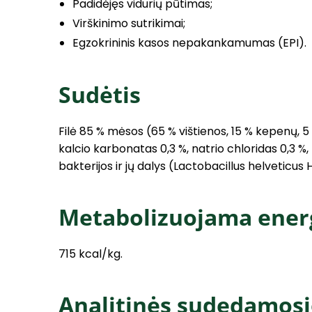
Padidėjęs vidurių pūtimas;
Virškinimo sutrikimai;
Egzokrininis kasos nepakankamumas (EPI).
Sudėtis
Filė 85 % mėsos (65 % vištienos, 15 % kepenų, 5 % 
kalcio karbonatas 0,3 %, natrio chloridas 0,3 %
bakterijos ir jų dalys (Lactobacillus helveticus H
Metabolizuojama ener
715 kcal/kg.
Analitinės sudedamosi