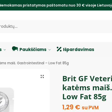
Nemokamas pristatymas paštomatu nuo 30 € visoje Lietuvo
s
Paukščiams
Išpardavimas
tėms maiš. Gastrointestinal – Low Fat 85g
Brit GF Veter
katėms maiš.
Low Fat 85g
1,29
€
su PVM