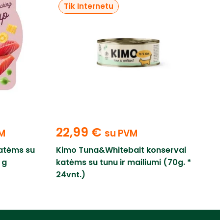
Tik Internetu
22,99
€
M
su PVM
katėms su
Kimo Tuna&Whitebait konservai
 g
katėms su tunu ir mailiumi (70g. *
24vnt.)