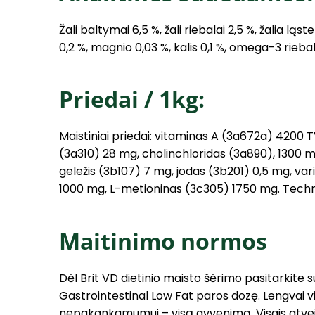
Žali baltymai 6,5 %, žali riebalai 2,5 %, žalia ląst
0,2 %, magnio 0,03 %, kalis 0,1 %, omega-3 rieba
Priedai / 1kg:
Maistiniai priedai: vitaminas A (3a672a) 4200 
(3a310) 28 mg, cholinchloridas (3a890), 1300 
geležis (3b107) 7 mg, jodas (3b201) 0,5 mg, v
1000 mg, L-metioninas (3c305) 1750 mg. Technol
Maitinimo normos
Dėl Brit VD dietinio maisto šėrimo pasitarkite 
Gastrointestinal Low Fat paros dozę. Lengvai vi
nepakankamumui – visą gyvenimą. Visais atveja