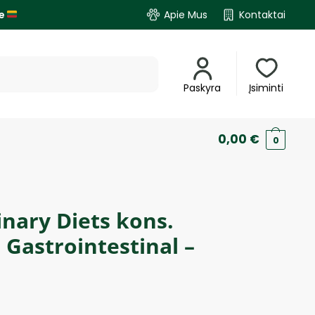
je
Apie Mus
Kontaktai
Paskyra
Įsiminti
0,00
€
0
inary Diets kons.
 Gastrointestinal –