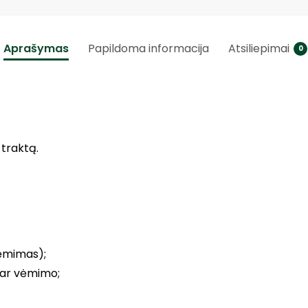
Aprašymas
Papildoma informacija
Atsiliepimai
0
 traktą.
vėmimas);
 ar vėmimo;