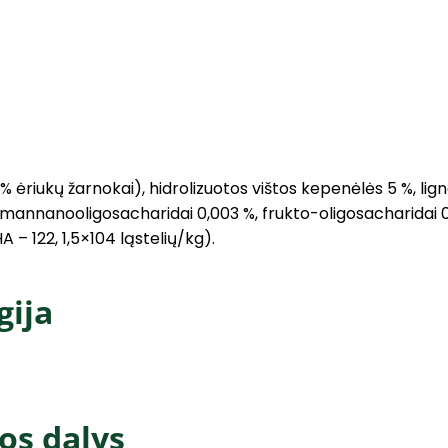
ėriukų žarnokai), hidrolizuotos vištos kepenėlės 5 %, lignoce
, mannanooligosacharidai 0,003 %, frukto-oligosacharidai 0,
A – 122, 1,5×104 ląstelių/kg).
gija
os dalys