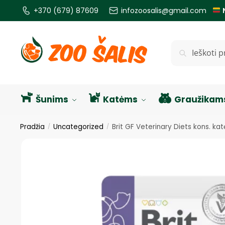
+370 (679) 87609
infozoosalis@gmail.com
Ieškoti
Šunims
Katėms
Graužikam
Pradžia
Uncategorized
Brit GF Veterinary Diets kons. ka
/
/