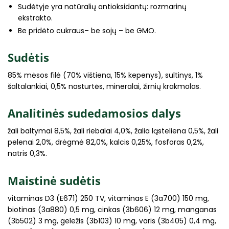
Sudėtyje yra natūralių antioksidantų: rozmarinų
ekstrakto.
Be pridėto cukraus– be sojų – be GMO.
Sudėtis
85% mėsos filė (70% vištiena, 15% kepenys), sultinys, 1%
šaltalankiai, 0,5% nasturtės, mineralai, žirnių krakmolas.
Analitinės sudedamosios dalys
žali baltymai 8,5%, žali riebalai 4,0%, žalia ląsteliena 0,5%, žali
pelenai 2,0%, drėgmė 82,0%, kalcis 0,25%, fosforas 0,2%,
natris 0,3%.
Maistinė sudėtis
vitaminas D3 (E671) 250 TV, vitaminas E (3a700) 150 mg,
biotinas (3a880) 0,5 mg, cinkas (3b606) 12 mg, manganas
(3b502) 3 mg, geležis (3b103) 10 mg, varis (3b405) 0,4 mg,