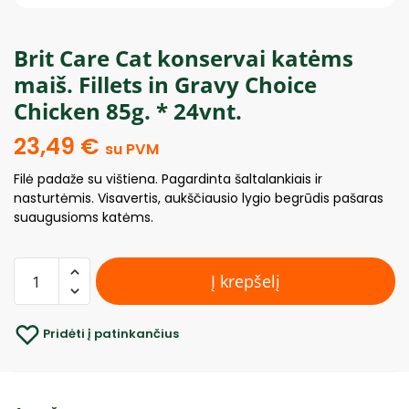
Brit Care Cat konservai katėms
maiš. Fillets in Gravy Choice
Chicken 85g. * 24vnt.
23,49
€
su PVM
Filė padaže su vištiena. Pagardinta šaltalankiais ir
nasturtėmis. Visavertis, aukščiausio lygio begrūdis pašaras
suaugusioms katėms.
Į krepšelį
Pridėti į patinkančius