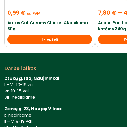
0,99
€
7,80
€
–
su PVM
Aatas Cat Creamy Chicken&Kanikama
Acana Pacifi
80g.
katėms 340g. 
Į krepšelį
P
Darbo laikas
Dzūkų g. 10a, Naujininkai:
I – V: 10-19 val.
VI: 10-15 val.
VII: nedirbame
Genių g. 23, Naujoji Vilnia:
I: nedirbame
II – V: 9-19 val.