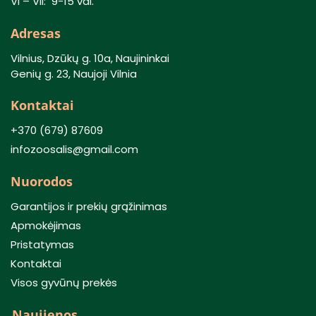
VI – VII: 9-15 val.
Adresas
Vilnius, Dzūkų g. 10a, Naujininkai
Genių g. 23, Naujoji Vilnia
Kontaktai
+370 (679) 87609
infozoosalis@gmail.com
Nuorodos
Garantijos ir prekių grąžinimas
Apmokėjimas
Pristatymas
Kontaktai
Visos gyvūnų prekės
Naujienos