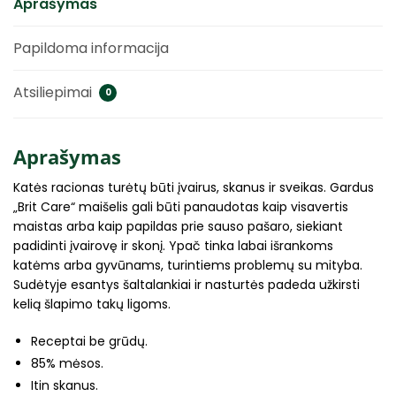
Aprašymas
Papildoma informacija
Atsiliepimai
0
Aprašymas
Katės racionas turėtų būti įvairus, skanus ir sveikas. Gardus
„Brit Care“ maišelis gali būti panaudotas kaip visavertis
maistas arba kaip papildas prie sauso pašaro, siekiant
padidinti įvairovę ir skonį. Ypač tinka labai išrankoms
katėms arba gyvūnams, turintiems problemų su mityba.
Sudėtyje esantys šaltalankiai ir nasturtės padeda užkirsti
kelią šlapimo takų ligoms.
Receptai be grūdų.
85% mėsos.
Itin skanus.