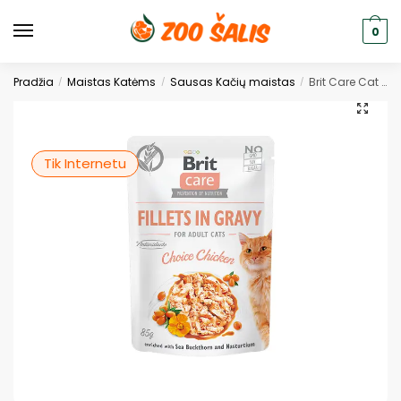
0
Pradžia
Maistas Katėms
Sausas Kačių maistas
Brit Care Cat konservai katėms maiš. Fillets in Gravy Choice Chicken 85g. * 24vnt.
/
/
/
Tik Internetu