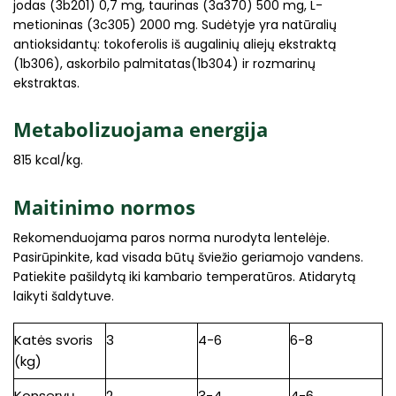
jodas (3b201) 0,7 mg, taurinas (3a370) 500 mg, L-
metioninas (3c305) 2000 mg. Sudėtyje yra natūralių
antioksidantų: tokoferolis iš augalinių aliejų ekstraktą
(1b306), askorbilo palmitatas(1b304) ir rozmarinų
ekstraktas.
Metabolizuojama energija
815 kcal/kg.
Maitinimo normos
Rekomenduojama paros norma nurodyta lentelėje.
Pasirūpinkite, kad visada būtų šviežio geriamojo vandens.
Patiekite pašildytą iki kambario temperatūros. Atidarytą
laikyti šaldytuve.
Katės svoris
3
4-6
6-8
(kg)
Konservų
2
3-4
4-6